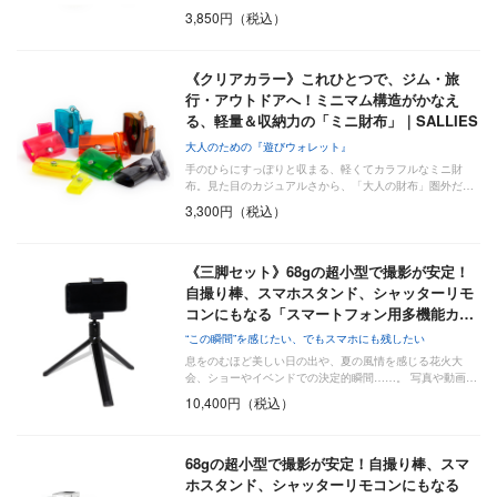
3,850円（税込）
《クリアカラー》これひとつで、ジム・旅
行・アウトドアへ！ミニマム構造がかなえ
る、軽量＆収納力の「ミニ財布」｜SALLIES
大人のための『遊びウォレット』
手のひらにすっぽりと収まる、軽くてカラフルなミニ財
布。見た目のカジュアルさから、「大人の財布」圏外だ…
3,300円（税込）
《三脚セット》68gの超小型で撮影が安定！
自撮り棒、スマホスタンド、シャッターリモ
コンにもなる「スマートフォン用多機能カ…
“この瞬間”を感じたい、でもスマホにも残したい
息をのむほど美しい日の出や、夏の風情を感じる花火大
会、ショーやイベンドでの決定的瞬間……。 写真や動画…
10,400円（税込）
68gの超小型で撮影が安定！自撮り棒、スマ
ホスタンド、シャッターリモコンにもなる