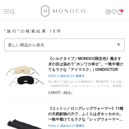
0
"旅行"の検索結果 15件
《シルクタイプ／MONOCO限定色》働きす
ぎの目は温めて“ホンワカ幸せ”。一晩中着け
てもラクな「アイマスク」| IONDOCTOR
今日から“温めるだけ”健康法
身に着けて“温めるだけ”の健康法が、MONOCO で大人気、
『IONDOCTOR（イオンドクター）』シリーズ。 長時間…
3,960円（税込）
《コットン／ロングレッグウォーマー》11種
の天然鉱物の力で、ふくらはぎホッカホカ。
一晩中着けてもラクな「レッグウォーマー…
今日から“温めるだけ”健康法