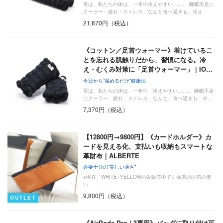
実は、私たちの体は、一年中冷えやすい……。 睡眠不足に
クーラー・疲れ・ストレス、なんと食べ過ぎも、冷え
（=…
21,670円（税込）
《コットン／足首ウォーマー》着けているこ
とを忘れる肌触りだから、習慣になる。冷
え・むくみ対策に「足首ウォーマー」 | IO…
今日から“温めるだけ”健康法
実は、私たちの体は、一年中、冷えやすい……。 睡眠不足
にクーラー、疲れ、ストレス、なんと、食べ過ぎも、冷…
7,370円（税込）
【12800円→9800円】《カードホルダー》カ
ードを見える化、支払いも収納もスマートな
革財布｜ALBERTE
必要十分の”美しい薄さ”
※現在、WHITE×YELLOWのみ販売中です従来の財布の使
い
9,800円（税込）
OUTLET
《AirPods Pro / 3専用》バッグに取り付け可