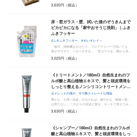
3,630円（税込）
床・窓ガラス・壁、拭いた後のぞうきんまで
ピカピカになる「家中おそうじ洗剤」｜ふき
ふきフッキー
♪ふきふきフッキー、きれいキレイ～
「毎日、掃除機をかけたり、フロアワイパーで拭いても、
床がザラザラ、ペタペタする」 「窓ガラスを、横から見…
3,025円（税込）
《トリートメント／180ml》自然生まれのフ
ルボ酸と高山植物エキスで、髪と頭皮環境を
しっとり整えるノンシリコントリートメン…
元ドレッドの僕が、サラ艶ストレートな理由
豊かな「土壌＝頭皮」がなければ、健やかな「植物＝髪」
は育たない。 これからの頭皮と髪を、ホンキで考えてみ…
3,630円（税込）
《シャンプー／180ml》自然生まれのフルボ
酸と高山植物エキスで、髪と頭皮環境をしっ