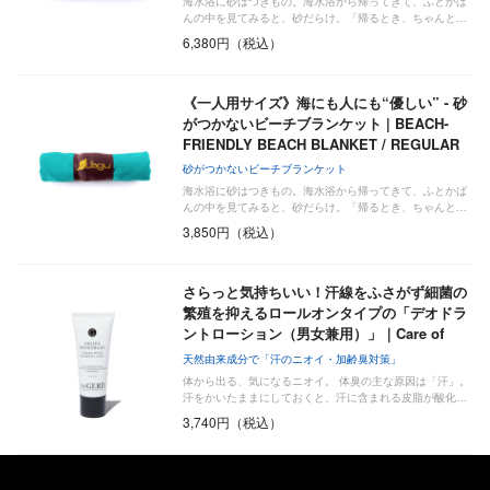
海水浴に砂はつきもの。海水浴から帰ってきて、ふとかば
んの中を見てみると、砂だらけ。「帰るとき、ちゃんと…
6,380円（税込）
《一人用サイズ》海にも人にも“優しい” - 砂
がつかないビーチブランケット | BEACH-
FRIENDLY BEACH BLANKET / REGULAR
砂がつかないビーチブランケット
海水浴に砂はつきもの。海水浴から帰ってきて、ふとかば
んの中を見てみると、砂だらけ。「帰るとき、ちゃんと…
3,850円（税込）
さらっと気持ちいい！汗線をふさがず細菌の
繁殖を抑えるロールオンタイプの「デオドラ
ントローション（男女兼用）」｜Care of
G…
天然由来成分で「汗のニオイ・加齢臭対策」
体から出る、気になるニオイ。 体臭の主な原因は「汗」。
汗をかいたままにしておくと、汗に含まれる皮脂が酸化…
3,740円（税込）