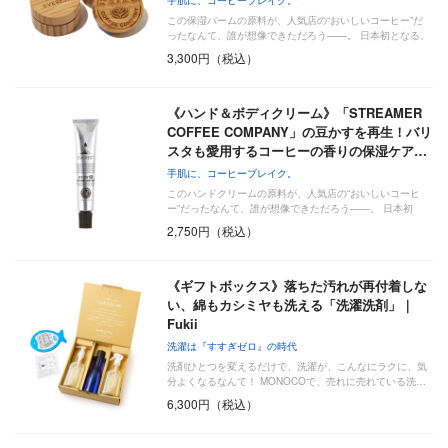
この保湿バームの原料が、人気店の“おいしいコーヒー”だ
ったなんて、誰が想像できただろう——。 日本初となる、
…
3,300円（税込）
《ハンド＆ボディクリーム》「STREAMER
COFFEE COMPANY」の豆かすを再生！バリ
スタも愛用するコーヒーの香りの保湿ケア…
手肌に、コーヒーブレイク。
このハンドクリームの原料が、人気店の“おいしいコーヒ
ー”だったなんて、誰が想像できただろう——。 日本初
と…
2,750円（税込）
《ギフトボックス》落ちた汚れが再付着しな
い、綿もカシミヤも洗える「洗濯洗剤」｜
Fukii
洗濯は『すすぎゼロ』の時代
洗剤ひとつを変えるだけで、洗濯が、こんなにラクに、気
分よくなるなんて！ MONOCOで、売れに売れている洗…
6,300円（税込）