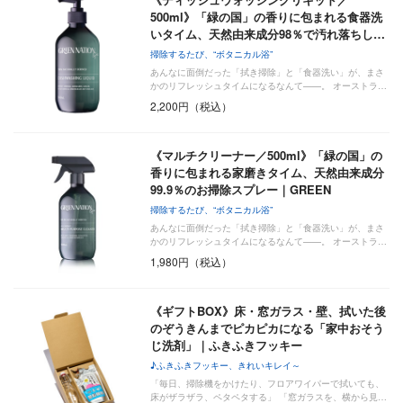
500ml》「緑の国」の香りに包まれる食器洗
いタイム、天然由来成分98％で汚れ落ちし…
掃除するたび、“ボタニカル浴”
あんなに面倒だった「拭き掃除」と「食器洗い」が、まさ
かのリフレッシュタイムになるなんて——。 オーストラ…
2,200円（税込）
《マルチクリーナー／500ml》「緑の国」の
香りに包まれる家磨きタイム、天然由来成分
99.9％のお掃除スプレー｜GREEN
NATION…
掃除するたび、“ボタニカル浴”
あんなに面倒だった「拭き掃除」と「食器洗い」が、まさ
かのリフレッシュタイムになるなんて——。 オーストラ…
1,980円（税込）
《ギフトBOX》床・窓ガラス・壁、拭いた後
のぞうきんまでピカピカになる「家中おそう
じ洗剤」｜ふきふきフッキー
♪ふきふきフッキー、きれいキレイ～
「毎日、掃除機をかけたり、フロアワイパーで拭いても、
床がザラザラ、ペタペタする」 「窓ガラスを、横から見…