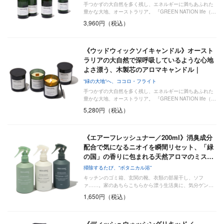
手つかずの大自然を多く残し、エネルギーに満ちあふれた
豊かな大地、オーストラリア。 『GREEN NATION life（…
3,960円（税込）
《ウッドウィックソイキャンドル》オースト
ラリアの大自然で深呼吸しているような心地
よさ漂う、木製芯のアロマキャンドル｜
GR…
“緑の大地“へ、ココロ・フライト
手つかずの大自然を多く残し、エネルギーに満ちあふれた
豊かな大地、オーストラリア。 『GREEN NATION life（…
5,280円（税込）
《エアーフレッシュナー／200ml》消臭成分
配合で気になるニオイを瞬間リセット、「緑
の国」の香りに包まれる天然アロマのミス…
掃除するたび、“ボタニカル浴”
キッチンのゴミ箱、玄関の靴、衣類の部屋干し、ソフ
ァ……。家のあちらこちらから漂う生活臭に、気分ゲン…
1,650円（税込）
《ディッシュウォッシングリキッド／