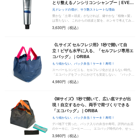
とり整えるノンシリコンシャンプー｜EVE…
元ドレッドの僕が、サラ艶ストレートな理由
豊かな「土壌＝頭皮」がなければ、健やかな「植物＝髪」
は育たない。 これからの頭皮と髪を、ホンキで考えてみ…
3,630円（税込）
《Lサイズ セルフレジ用》1秒で開いて自
立！ピザも水平に入る、「セルフレジ専用エ
コバッグ」｜ORIBA
もう傾かない、パック弁当！ケーキ！寿司！
スーパーもコンビニも、セルフレジ化が止まらない時代。
「エコバッグをフックにかけても安定しない」 「パック…
4,980円（税込）
《Mサイズ》1秒で開いて、広い底マチが出
現！自立するから、両手で荷づくりできる
「エコバッグ」｜ORIBA
もう傾かない、パック弁当！ケーキ！寿司！
デパ地下で買った、パック入りの弁当や寿司。評判のお店
のケーキに、コーヒー……。 エコバッグ時代の今、せっ…
3,980円（税込）