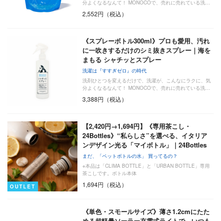
分よくなるなんて！ MONOCOで、売れに売れている洗…
2,552円（税込）
《スプレーボトル300ml》プロも愛用、汚れ
に一吹きするだけのシミ抜きスプレー｜海を
まもる シャチッとスプレー
洗濯は『すすぎゼロ』の時代
洗剤ひとつを変えるだけで、洗濯が、こんなにラクに、気
分よくなるなんて！ MONOCOで、売れに売れている洗…
3,388円（税込）
【2,420円→1,694円】《専用茶こし・
24Bottles》“私らしさ”を選べる、イタリア
ンデザイン光る「マイボトル」｜24Bottles
まだ、「ペットボトルの水」 買ってるの？
※本品は「CLIMA BOTTLE」と「URBAN BOTTLE」専用
茶こしです。ボトル本体
1,694円（税込）
OUTLET
《単色・スモールサイズ》薄さ1.2cmにたた
める超軽量ソーラー充電式ライトで、いつも