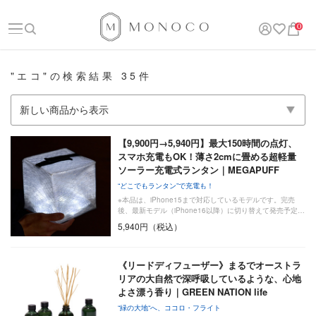
0
"エコ"の検索結果 35件
【9,900円→5,940円】最大150時間の点灯、
スマホ充電もOK！薄さ2cmに畳める超軽量
ソーラー充電式ランタン｜MEGAPUFF
“どこでもランタン”で充電も！
※本品は、iPhone15まで対応しているモデルです。完売
後、最新モデル（iPhone16以降）に切り替えて発売予定…
5,940円（税込）
《リードディフューザー》まるでオーストラ
リアの大自然で深呼吸しているような、心地
よさ漂う香り｜GREEN NATION life
“緑の大地“へ、ココロ・フライト