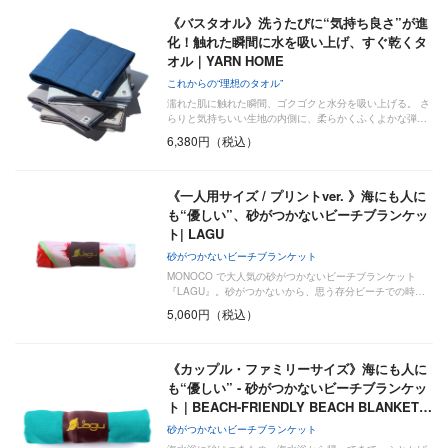
《バスタオル》洗うたびに“気持ち良さ”が進
化！触れた瞬間に水を吸い上げ、すぐ乾くタ
オル｜YARN HOME
これからの“理想のタオル”
濡れた肌に触れた瞬間、ゴクゴクと水分を吸い上げる。 さ
らりと気持ちいい生地の内側に、柔らかくふくよかな弾…
6,380円（税込）
《一人用サイズ / プリントver. 》海にも人に
も“優しい”、砂がつかないビーチブランケッ
ト| LAGU
砂がつかないビーチブランケット
MONOCO で大人気の砂がつかないビーチブランケット
『LAGU』。砂がつかないから、思う存分ビーチでの時…
5,060円（税込）
《カップル・ファミリーサイズ》海にも人に
も“優しい” - 砂がつかないビーチブランケッ
ト | BEACH-FRIENDLY BEACH BLANKET…
砂がつかないビーチブランケット