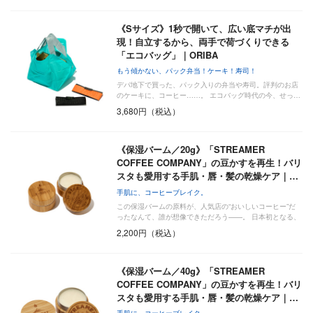
《Sサイズ》1秒で開いて、広い底マチが出
現！自立するから、両手で荷づくりできる
「エコバッグ」｜ORIBA
もう傾かない、パック弁当！ケーキ！寿司！
デパ地下で買った、パック入りの弁当や寿司。評判のお店
のケーキに、コーヒー……。 エコバッグ時代の今、せっ…
3,680円（税込）
《保湿バーム／20g》「STREAMER
COFFEE COMPANY」の豆かすを再生！バリ
スタも愛用する手肌・唇・髪の乾燥ケア｜…
手肌に、コーヒーブレイク。
この保湿バームの原料が、人気店の“おいしいコーヒー”だ
ったなんて、誰が想像できただろう——。 日本初となる、
…
2,200円（税込）
《保湿バーム／40g》「STREAMER
COFFEE COMPANY」の豆かすを再生！バリ
スタも愛用する手肌・唇・髪の乾燥ケア｜…
手肌に、コーヒーブレイク。