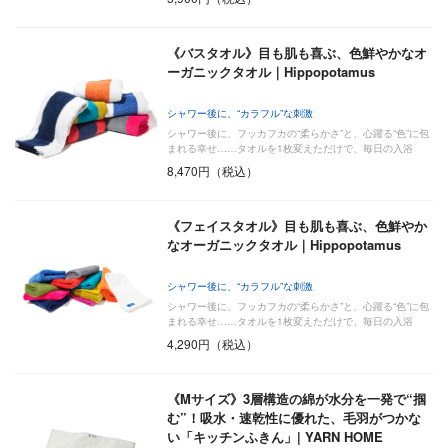
《バスタオル》目も肌も喜ぶ、色鮮やかなオ
ーガニックタオル｜Hippopotamus
シャワー後に、“カラフル”な刺激
シャワー後に、フッカフカの“柔らかさ”と、心躍る“色”に包
まれる幸せ……タオルを1枚変えただけで、毎日の入浴
は…
8,470円（税込）
《フェイスタオル》目も肌も喜ぶ、色鮮やか
なオーガニックタオル｜Hippopotamus
シャワー後に、“カラフル”な刺激
シャワー後に、フッカフカの“柔らかさ”と、心躍る“色”に包
まれる幸せ……タオルを1枚変えただけで、毎日の入浴
は…
4,290円（税込）
《Mサイズ》3層構造の綿が水分を一発で“掴
む”！吸水・速乾性に優れた、毛羽がつかな
い「キッチンふきん」| YARN HOME