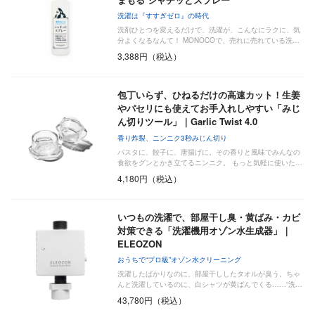
洗濯は『すすぎゼロ』の時代
洗剤ひとつを変えるだけで、洗濯が、こんなにラクに、気
分よくなるなんて！ MONOCOで、売れに売れている洗…
3,388円（税込）
包丁いらず、ひねるだけの高速カット！生姜
やパセリにも使えてお手入れしやすい「みじ
ん切りツール」｜Garlic Twist 4.0
香り炸裂、ニンニク3秒みじん切り
パスタに、餃子に、唐揚げに。その香りと風味でみんなの
食欲をグンとかき立てるニンニク。 もっと気軽に使いた…
4,180円（税込）
いつもの洗濯で、部屋干し臭・黄ばみ・カビ
対策できる「洗濯機用オゾン水生成器」｜
ELEOZON
おうちで“プロ級”オゾン水クリーニング
洗濯したばかりなのに、部屋干ししたタオルが臭う。ちゃ
んと洗濯しているのに、白シャツが黄ばんでくる……“洗…
43,780円（税込）