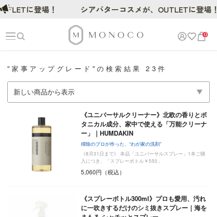
TLETに登場！
シアバターコスメが、OUTLETに登場！
0
"家事アップグレード"の検索結果 23件
《ユニバーサルクリーナー》北欧の香りとボ
タニカル成分、家中で使える「万能クリーナ
ー」｜HUMDAKIN
掃除のプロが作った、“わが家の洗剤”
《8月31日まで》 本品「ユニバーサルスプレー」1本ご購
入につき、「スプレーボトル￥550」
5,060円（税込）
《スプレーボトル300ml》プロも愛用、汚れ
に一吹きするだけのシミ抜きスプレー｜海を
まもる シャチッとスプレー