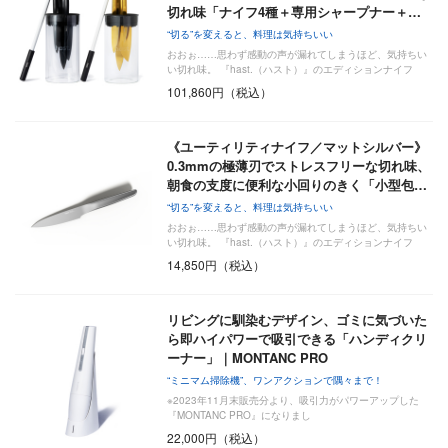
切れ味「ナイフ4種＋専用シャープナー＋…
“切る”を変えると、料理は気持ちいい
おおぉ……思わず感動の声が漏れてしまうほど、気持ちい
い切れ味。 『hast.（ハスト）』のエディションナイフ
は…
101,860円（税込）
《ユーティリティナイフ／マットシルバー》
0.3mmの極薄刃でストレスフリーな切れ味、
朝食の支度に便利な小回りのきく「小型包…
“切る”を変えると、料理は気持ちいい
おおぉ……思わず感動の声が漏れてしまうほど、気持ちい
い切れ味。 『hast.（ハスト）』のエディションナイフ
は…
14,850円（税込）
リビングに馴染むデザイン、ゴミに気づいた
ら即ハイパワーで吸引できる「ハンディクリ
ーナー」｜MONTANC PRO
“ミニマム掃除機”、ワンアクションで隅々まで！
※2023年11月末販売分より、吸引力がパワーアップした
『MONTANC PRO』になりまし
22,000円（税込）