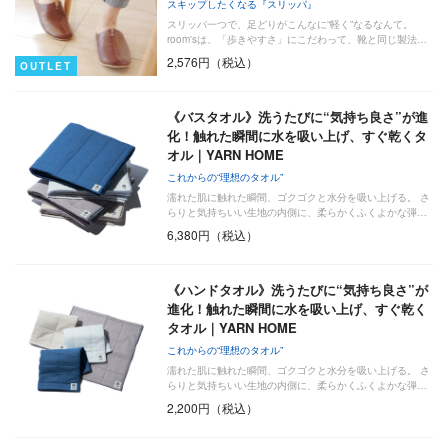
スキップしたくなる『スリッパ』
スリッパ一つで、足どりがこんなに“軽く”なるなんて。
room'sは、「歩きやすさ」にこだわって、靴と同じ製法…
2,576円（税込）
OUTLET
《バスタオル》洗うたびに“気持ち良さ”が進
化！触れた瞬間に水を吸い上げ、すぐ乾くタ
オル｜YARN HOME
これからの“理想のタオル”
濡れた肌に触れた瞬間、ゴクゴクと水分を吸い上げる。 さ
らりと気持ちいい生地の内側に、柔らかくふくよかな弾…
6,380円（税込）
《ハンドタオル》洗うたびに“気持ち良さ”が
進化！触れた瞬間に水を吸い上げ、すぐ乾く
タオル｜YARN HOME
これからの“理想のタオル”
濡れた肌に触れた瞬間、ゴクゴクと水分を吸い上げる。 さ
らりと気持ちいい生地の内側に、柔らかくふくよかな弾…
2,200円（税込）