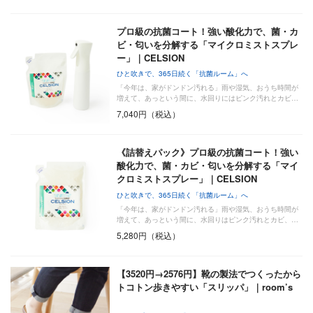
プロ級の抗菌コート！強い酸化力で、菌・カ
ビ・匂いを分解する「マイクロミストスプレ
ー」｜CELSION
ひと吹きで、365日続く「抗菌ルーム」へ
「今年は、家がドンドン汚れる」雨や湿気、おうち時間が
増えて、あっという間に、水回りにはピンク汚れとカビ…
7,040円（税込）
《詰替えパック》プロ級の抗菌コート！強い
酸化力で、菌・カビ・匂いを分解する「マイ
クロミストスプレー」｜CELSION
ひと吹きで、365日続く「抗菌ルーム」へ
「今年は、家がドンドン汚れる」雨や湿気、おうち時間が
増えて、あっという間に、水回りはピンク汚れとカビ、…
5,280円（税込）
【3520円→2576円】靴の製法でつくったから
トコトン歩きやすい「スリッパ」｜room’s