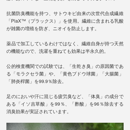
抗菌防臭機能を持つ、サトウキビ由来の次世代合成繊維
「PlaX™（プラックス）」を使用。繊維に含まれる乳酸
が雑菌の増殖を防ぎ、ニオイを防止します。
薬品で加工しているわけではなく、繊維自身が持つ天然
の機能なので、洗濯を重ねても効果は半永久的。
公的検査機関での試験では、「生乾き臭」の原因菌であ
る「モラクセラ菌」や、「黄色ブドウ球菌」「大腸菌」
「肺炎桿菌」を99.9％除去。
足のにおいや汗に混じる疲労臭など、「体臭」の成分で
ある「イソ吉草酸」を99％、「酢酸」を96％除去する
消臭効果が実証されています。