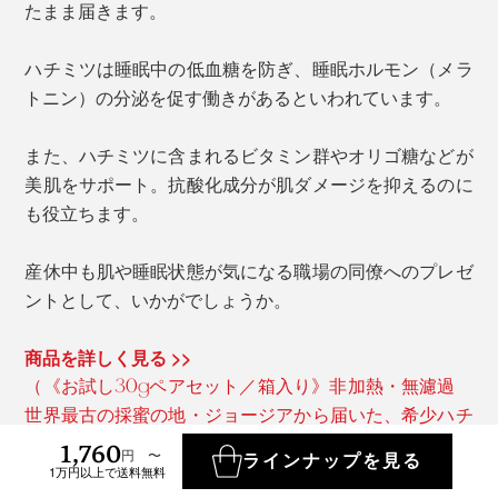
たまま届きます。
ハチミツは睡眠中の低血糖を防ぎ、睡眠ホルモン（メラ
トニン）の分泌を促す働きがあるといわれています。
また、ハチミツに含まれるビタミン群やオリゴ糖などが
美肌をサポート。抗酸化成分が肌ダメージを抑えるのに
も役立ちます。
産休中も肌や睡眠状態が気になる職場の同僚へのプレゼ
ントとして、いかがでしょうか。
商品を詳しく見る >>
（《お試し30gペアセット／箱入り》非加熱・無濾過
世界最古の採蜜の地・ジョージアから届いた、希少ハチ
1,760
ミツ｜JARA Honey）
円 〜
ラインナップを見る
1万円以上で送料無料