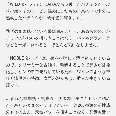
「WILDタイプ」は、JARAから収穫したハチミツたっぷ
りの巣をそのままビン詰めにしたもの。巣の中で十分に
熟成したハチミツが、琥珀色に輝きます。
固形のまま残っている巣は噛みごたえがあるものの、ハ
チミツの味わいを損なうことはなく、パンやグラノーラ
などと一緒に食べると、ほとんど気になりません。
「NOBLEタイプ」は、巣を粉砕して溶け込ませている
ので、クリーミーな舌触り。粉砕することで酵素が活発
化し、ビンの中で発酵しているため、ワインのような香
りと濃厚さが特徴。表面の泡立ちは、酵素が生きている
証です。
いずれも非加熱・無濾過・無添加、巣ごとビンに詰め
た、ありのままのハチミツだから、約200種類の活性成
分もそのまま。天然パワーを壊すことなく、酵素も活き