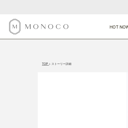
HOT NOW
新商品
CATEGORY
PRICE
SCENE
HOT NOW!
GIFTS
インテリア
1,000円未満
1,000円 
TOP
ストーリー詳細
今週のT
カテゴリから探す
価格から探す
シーンから探す
すべて
すべて
特別な贈りもの
家具
すべての
会話が弾む
収納
特集一
気のきく手土産
照明
毎日使ってね
インテリア雑貨
おまと
ベランダ・庭
アウト
インテリア／そ