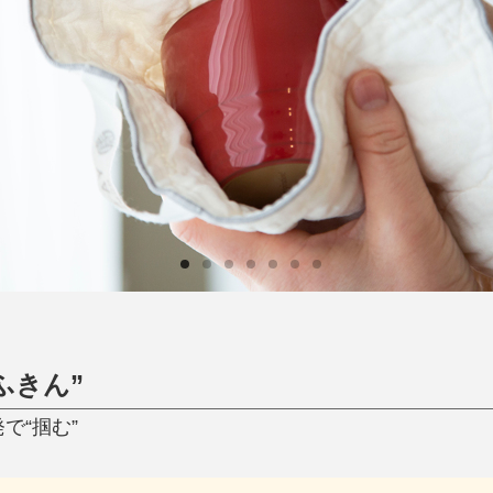
日用品
健康・美容
すべて
すべて
ひんやり今治タオル、生き返る〜
掃除・洗濯
肌・髪ケア
タオル
バスグッズ
スリッパ
ひんやりグッズ
防災用品
あったかグッズ
水筒
健康グッズ
日用品／その他
オーラルケア
ふきん”
で“掴む”