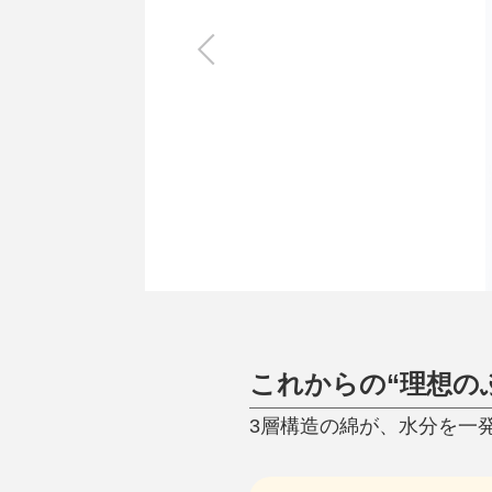
キッチン
すべて
調理家電
調理器具
食器
タオル・ふきん
キッチン雑貨
これからの“理想の
3層構造の綿が、水分を一発