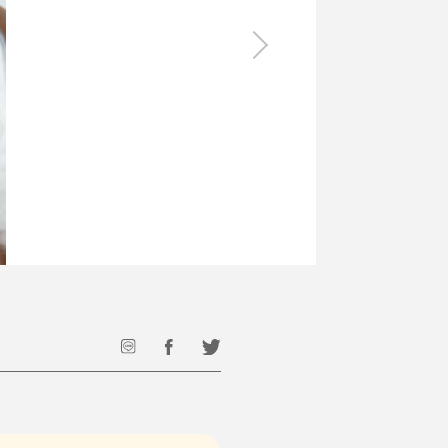
食料品
旅行・遊び
すべて
すべて
最後のひと口までキンキン
ドリンク
旅行
フード
アウトドア
旅行遊び／その他