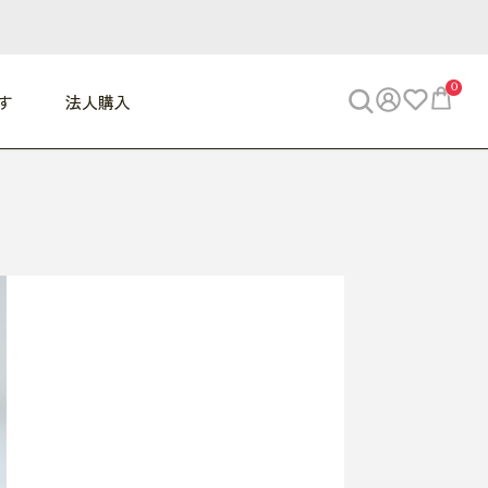
0
す
法人購入
WORK
ビジネス
ENJOY
寝具
10,000円 - 30,000円
30,000円以上
べて
すべて
すべて
すべて
らめきデスク
PC・スマホ関連
お出かけスパイス
敷き寝具
っと一息ふぅ
椅子・クッション
思い出トラベル
掛け寝具
っぱり清潔感
収納
外で過ごすって最高
パジャマ
事へGO
ビジネス／小物
好き・・にどっぷり
枕・小物