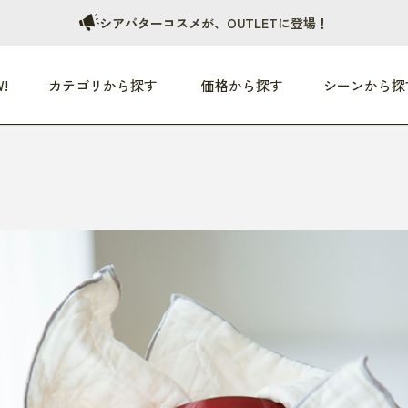
シアバターコスメが、OUTLETに登場！
!
カテゴリから探す
価格から探す
シーンから探
つめた〜い夏、どうぞ！
HEALTHY
家電
HOME
ファッション
- 3,000円
3,000円 - 5,000円
5,000円 - 10,000円
OP10
すべて
すべて
すべて
すべて
す
朝までぐっすり
リビング家電
居心地のいい空間
服
ひ
商品 (新着順)
本気で休む
キッチン家電
家事ルンルン
バッグ
ほ
覧
いつも清潔
美容・健康家電
食いしん坊クラブ
靴・靴下
や
じぶんメンテナンス
オーディオ家電
料理と団らん
レイングッズ
仕
め割引
おうちエクササイズ
ファッション／小物
レット
の他