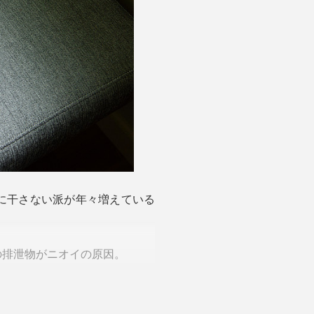
外に干さない派が年々増えている
の排泄物がニオイの原因。
はいえ、毎日洗濯できないこと