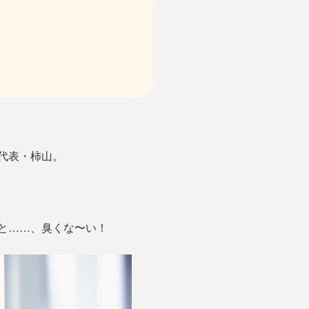
代表・柿山。
と……、臭くな〜い！