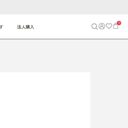
0
す
法人購入
WORK
ビジネス
ENJOY
寝具
10,000円 - 30,000円
30,000円以上
べて
すべて
すべて
すべて
らめきデスク
PC・スマホ関連
お出かけスパイス
敷き寝具
っと一息ふぅ
椅子・クッション
思い出トラベル
掛け寝具
っぱり清潔感
収納
外で過ごすって最高
パジャマ
事へGO
ビジネス／小物
好き・・にどっぷり
枕・小物