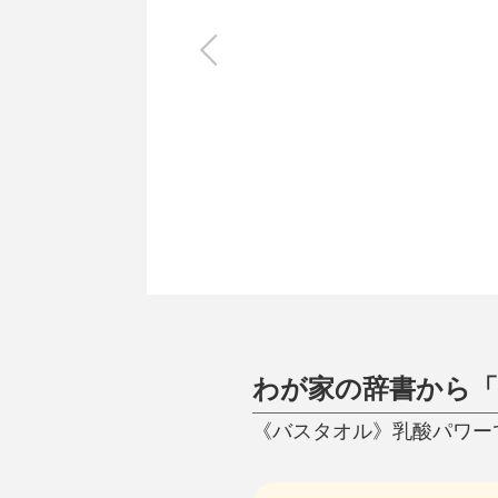
キッチン
すべて
調理家電
調理器具
食器
タオル・ふきん
キッチン雑貨
わが家の辞書から「
《バスタオル》乳酸パワーで抗