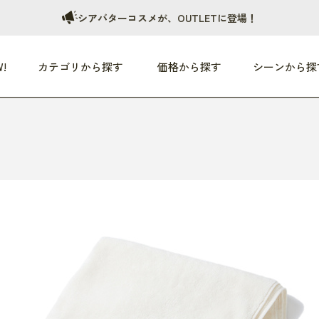
シアバターコスメが、OUTLETに登場！
!
カテゴリから探す
価格から探す
シーンから探
つめた〜い夏、どうぞ！
HEALTHY
家電
HOME
ファッション
- 3,000円
3,000円 - 5,000円
5,000円 - 10,000円
OP10
すべて
すべて
すべて
すべて
す
朝までぐっすり
リビング家電
居心地のいい空間
服
ひ
商品 (新着順)
本気で休む
キッチン家電
家事ルンルン
バッグ
ほ
覧
いつも清潔
美容・健康家電
食いしん坊クラブ
靴・靴下
や
じぶんメンテナンス
オーディオ家電
料理と団らん
レイングッズ
仕
め割引
おうちエクササイズ
ファッション／小物
レット
の他