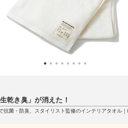
日用品
健康・美容
すべて
すべて
ひんやり今治タオル、生き返る〜
掃除・洗濯
肌・髪ケア
タオル
バスグッズ
スリッパ
ひんやりグッズ
防災用品
あったかグッズ
水筒
健康グッズ
日用品／その他
オーラルケア
生乾き臭」が消えた！
菌・防臭、スタイリスト監修のインテリアタオル｜BIO F