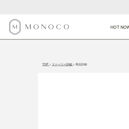
HOT NOW
新商品
CATEGORY
PRICE
SCENE
HOT NOW!
GIFTS
インテリア
1,000円未満
1,000円 
TOP
ストーリー詳細
商品詳細
今週のT
カテゴリから探す
価格から探す
シーンから探す
すべて
すべて
特別な贈りもの
家具
すべての
会話が弾む
収納
特集一
気のきく手土産
照明
毎日使ってね
インテリア雑貨
おまと
ベランダ・庭
アウト
インテリア／そ