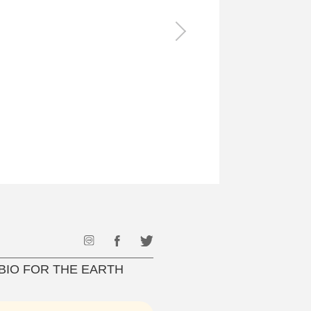
食料品
旅行・遊び
すべて
すべて
最後のひと口までキンキン
ドリンク
旅行
フード
アウトドア
旅行遊び／その他
OR THE EARTH