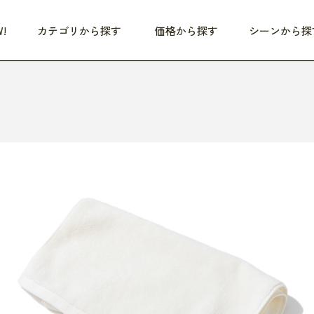
!
カテゴリから探す
価格から探す
シーンから探
つめた〜い夏、どうぞ！
HEALTHY
家電
HOME
ファッション
- 3,000円
3,000円 - 5,000円
5,000円 - 10,000円
OP10
すべて
すべて
すべて
すべて
す
朝までぐっすり
リビング家電
居心地のいい空間
服
ひ
商品 (新着順)
本気で休む
キッチン家電
家事ルンルン
バッグ
ほ
覧
いつも清潔
美容・健康家電
食いしん坊クラブ
靴・靴下
や
じぶんメンテナンス
オーディオ家電
料理と団らん
レイングッズ
仕
め割引
おうちエクササイズ
ファッション／小物
レット
の他
日用品
健康・美容
すべて
すべて