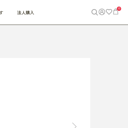
0
す
法人購入
WORK
ビジネス
ENJOY
寝具
10,000円 - 30,000円
30,000円以上
べて
すべて
すべて
すべて
らめきデスク
PC・スマホ関連
お出かけスパイス
敷き寝具
っと一息ふぅ
椅子・クッション
思い出トラベル
掛け寝具
っぱり清潔感
収納
外で過ごすって最高
パジャマ
事へGO
ビジネス／小物
好き・・にどっぷり
枕・小物
食料品
旅行・遊び
すべて
すべて