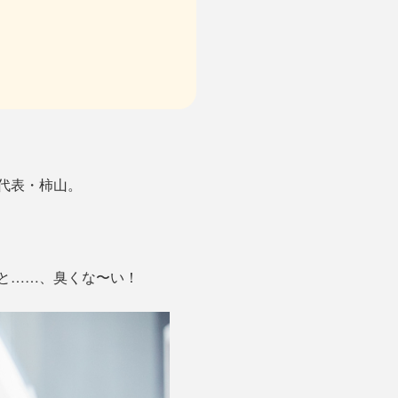
代表・柿山。
と……、臭くな〜い！