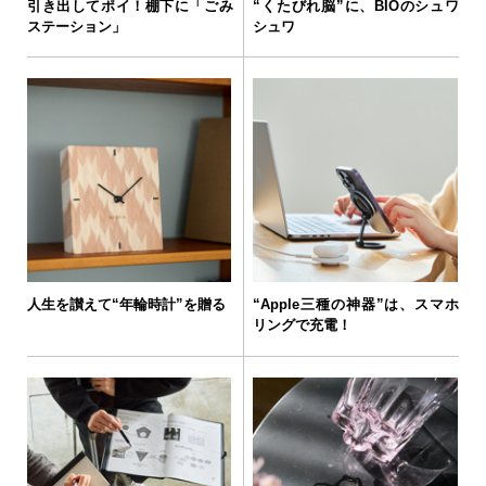
引き出してポイ！棚下に「ごみ
“くたびれ脳”に、BIOのシュワ
ステーション」
シュワ
人生を讃えて“年輪時計”を贈る
“Apple三種の神器”は、スマホ
リングで充電！