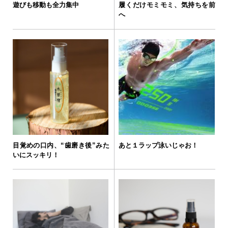
遊びも移動も全力集中
履くだけモミモミ、気持ちを前
へ
目覚めの口内、“歯磨き後”みた
あと１ラップ泳いじゃお！
いにスッキリ！