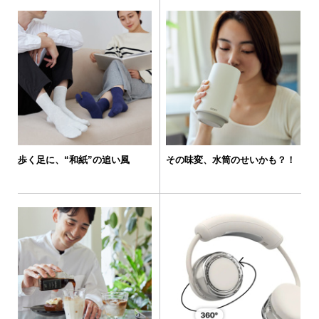
歩く足に、“和紙”の追い風
その味変、水筒のせいかも？！