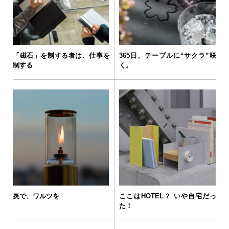
「磁石」を制する者は、仕事を
365日、テーブルに“サクラ”咲
制する
く。
炎で、ワルツを
ここはHOTEL？ いや自宅だっ
た！