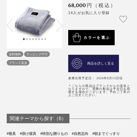
68,000
円（税込）
14人がお気に入り登録
カラーを選ぶ
送料無料
ラッピング不可
ブランド直送
商品を詳しく見る
倉庫出荷予定日： 2026年8月13日頃
＊こちらの商品はブランドからの直送と
なりますので、実際の配送は予定日を前
後する場合がございます。予めご了承の
上ご注文ください。
関連テーマから探す（6）
#寝具
#掛け寝具
#特別な贈りもの
#自然志向
#朝までぐっすり