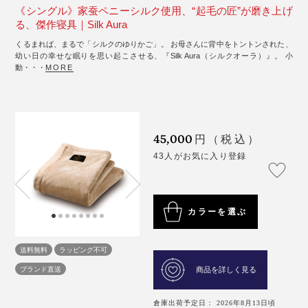
《シングル》家蚕ペニーシルク使用、“起毛の匠”が磨き上げ
る、傑作寝具｜Silk Aura
くるまれば、まるで「シルクのゆりかご」。 お母さんに背中をトントンされた、
幼い日の幸せな眠りを思い起こさせる、『Silk Aura（シルクオーラ）』。 小
動・・・
MORE
45,000
円（税込）
43人がお気に入り登録
カラーを選ぶ
送料無料
ラッピング不可
ブランド直送
商品を詳しく見る
倉庫出荷予定日： 2026年8月13日頃