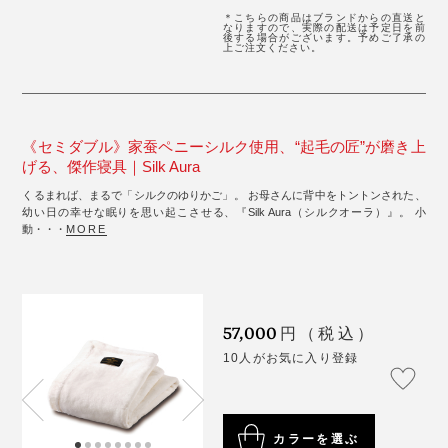
＊こちらの商品はブランドからの直送と
なりますので、実際の配送は予定日を前
後する場合がございます。予めご了承の
上ご注文ください。
《セミダブル》家蚕ペニーシルク使用、“起毛の匠”が磨き上
げる、傑作寝具｜Silk Aura
くるまれば、まるで「シルクのゆりかご」。 お母さんに背中をトントンされた、
幼い日の幸せな眠りを思い起こさせる、『Silk Aura（シルクオーラ）』。 小
動・・・
MORE
57,000
円（税込）
10人がお気に入り登録
カラーを選ぶ