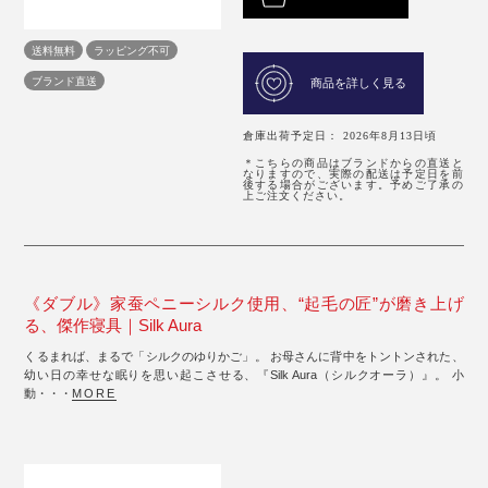
送料無料
ラッピング不可
ブランド直送
商品を詳しく見る
倉庫出荷予定日： 2026年8月13日頃
＊こちらの商品はブランドからの直送と
なりますので、実際の配送は予定日を前
後する場合がございます。予めご了承の
上ご注文ください。
《ダブル》家蚕ペニーシルク使用、“起毛の匠”が磨き上げ
る、傑作寝具｜Silk Aura
くるまれば、まるで「シルクのゆりかご」。 お母さんに背中をトントンされた、
幼い日の幸せな眠りを思い起こさせる、『Silk Aura（シルクオーラ）』。 小
動・・・
MORE