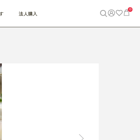
0
す
法人購入
WORK
ビジネス
ENJOY
寝具
10,000円 - 30,000円
30,000円以上
べて
すべて
すべて
すべて
らめきデスク
PC・スマホ関連
お出かけスパイス
敷き寝具
っと一息ふぅ
椅子・クッション
思い出トラベル
掛け寝具
っぱり清潔感
収納
外で過ごすって最高
パジャマ
事へGO
ビジネス／小物
好き・・にどっぷり
枕・小物
食料品
旅行・遊び
すべて
すべて