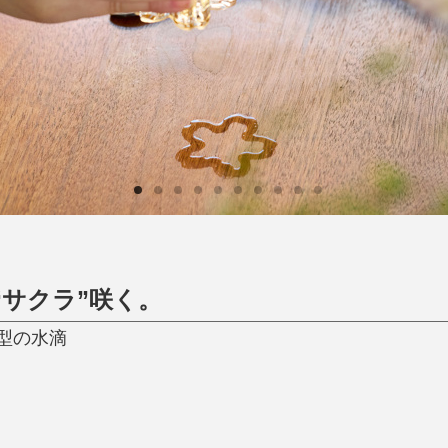
ひんやり今治タオル、生き返る〜
掃除・洗濯
肌・髪ケア
タオル
バスグッズ
スリッパ
ひんやりグッズ
防災用品
あったかグッズ
水筒
健康グッズ
日用品／その他
オーラルケア
“サクラ”咲く。
型の水滴