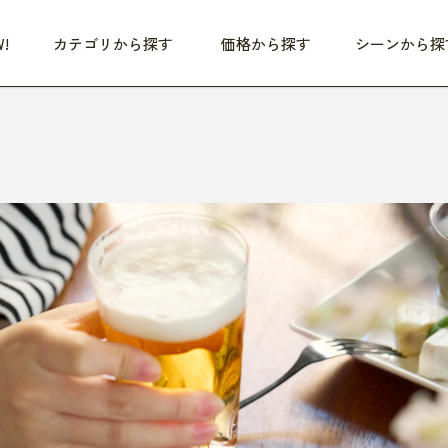
!
カテゴリから探す
価格から探す
シーンから探
つめた〜い夏、どうぞ！
HEALTHY
家電
HOME
ファッション
- 3,000円
3,000円 - 5,000円
5,000円 - 10,000円
OP10
すべて
すべて
すべて
すべて
す
朝までぐっすり
リビング家電
居心地のいい空間
服
ひ
商品 (新着順)
本気で休む
キッチン家電
家事ルンルン
バッグ
ほ
覧
いつも清潔
美容・健康家電
食いしん坊クラブ
靴・靴下
や
じぶんメンテナンス
オーディオ家電
料理と団らん
レイングッズ
仕
め割引
おうちエクササイズ
ファッション／小物
レット
の他
日用品
健康・美容
すべて
すべて