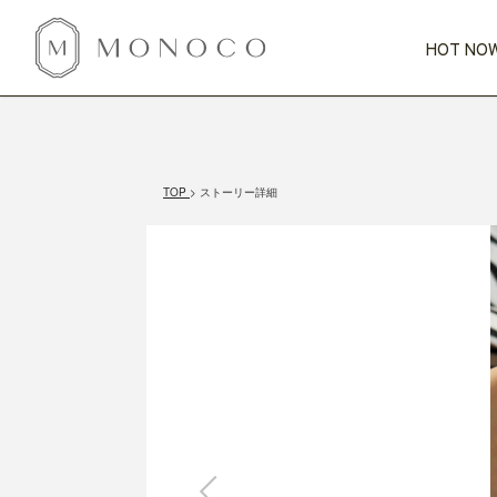
HOT NOW
新商品
CATEGORY
PRICE
SCENE
HOT NOW!
GIFTS
インテリア
1,000円未満
1,000円 
TOP
ストーリー詳細
今週のT
カテゴリから探す
価格から探す
シーンから探す
すべて
すべて
特別な贈りもの
家具
すべての
会話が弾む
収納
特集一
気のきく手土産
照明
毎日使ってね
インテリア雑貨
おまと
ベランダ・庭
アウト
インテリア／そ
キッチン
すべて