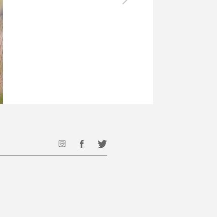
最後のひと口までキンキン
ドリンク
旅行
フード
アウトドア
旅行遊び／その他