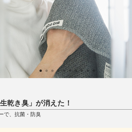
日用品
健康・美容
すべて
すべて
ひんやり今治タオル、生き返る〜
掃除・洗濯
肌・髪ケア
タオル
バスグッズ
スリッパ
ひんやりグッズ
防災用品
あったかグッズ
水筒
健康グッズ
日用品／その他
オーラルケア
生乾き臭」が消えた！
ーで、抗菌・防臭