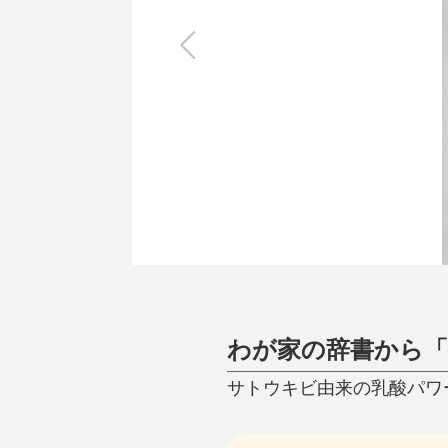
キッチン
すべて
調理家電
調理器具
食器
タオル・ふきん
キッチン雑貨
わが家の辞書から「
サトウキビ由来の乳酸パワ