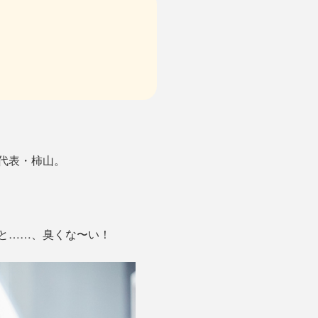
代表・柿山。
と……、臭くな〜い！