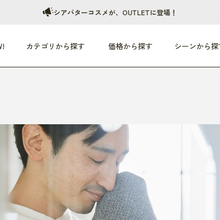
シアバターコスメが、OUTLETに登場！
!
カテゴリから探す
価格から探す
シーンから探
つめた〜い夏、どうぞ！
HEALTHY
家電
HOME
ファッション
- 3,000円
3,000円 - 5,000円
5,000円 - 10,000円
OP10
すべて
すべて
すべて
すべて
す
朝までぐっすり
リビング家電
居心地のいい空間
服
ひ
商品 (新着順)
本気で休む
キッチン家電
家事ルンルン
バッグ
ほ
覧
いつも清潔
美容・健康家電
食いしん坊クラブ
靴・靴下
や
じぶんメンテナンス
オーディオ家電
料理と団らん
レイングッズ
仕
め割引
おうちエクササイズ
ファッション／小物
レット
の他