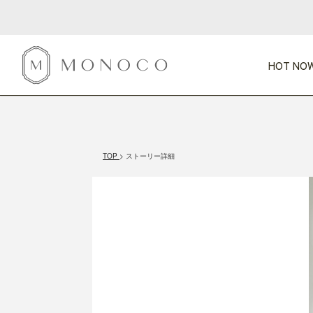
HOT NOW
新商品
CATEGORY
PRICE
SCENE
HOT NOW!
GIFTS
インテリア
1,000円未満
1,000円 
TOP
ストーリー詳細
今週のT
カテゴリから探す
価格から探す
シーンから探す
すべて
すべて
特別な贈りもの
家具
すべての
会話が弾む
収納
特集一
気のきく手土産
照明
毎日使ってね
インテリア雑貨
おまと
ベランダ・庭
アウト
インテリア／そ