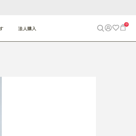
0
す
法人購入
WORK
ビジネス
ENJOY
寝具
10,000円 - 30,000円
30,000円以上
べて
すべて
すべて
すべて
らめきデスク
PC・スマホ関連
お出かけスパイス
敷き寝具
っと一息ふぅ
椅子・クッション
思い出トラベル
掛け寝具
っぱり清潔感
収納
外で過ごすって最高
パジャマ
事へGO
ビジネス／小物
好き・・にどっぷり
枕・小物