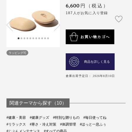
6,600
円（税込）
187人がお気に入り登録
お買い物カゴへ
ラッピング可
商品を詳しく見る
倉庫出荷予定日： 2026年8月10日
関連テーマから探す（10）
#健康・美容
#健康グッズ
#特別な贈りもの
#毎日使ってね
#リラックス
#寒さ・冷え対策
#体調管理
#ほっと一息ふぅ
#じぶんメンテナンス
#すべての商品