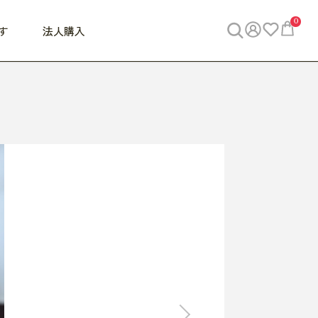
0
す
法人購入
WORK
ビジネス
ENJOY
寝具
10,000円 - 30,000円
30,000円以上
べて
すべて
すべて
すべて
らめきデスク
PC・スマホ関連
お出かけスパイス
敷き寝具
っと一息ふぅ
椅子・クッション
思い出トラベル
掛け寝具
っぱり清潔感
収納
外で過ごすって最高
パジャマ
事へGO
ビジネス／小物
好き・・にどっぷり
枕・小物
食料品
旅行・遊び
すべて
すべて