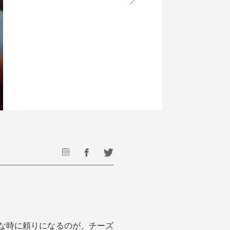
最後のひと口までキンキン
ドリンク
旅行
フード
アウトドア
旅行遊び／その他
んな時に頼りになるのが、チーズ