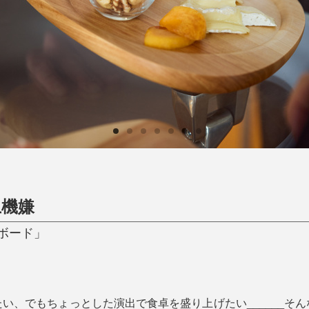
ひんやり今治タオル、生き返る〜
掃除・洗濯
肌・髪ケア
タオル
バスグッズ
スリッパ
ひんやりグッズ
防災用品
あったかグッズ
水筒
健康グッズ
日用品／その他
オーラルケア
上機嫌
ボード」
い、でもちょっとした演出で食卓を盛り上げたい______そ