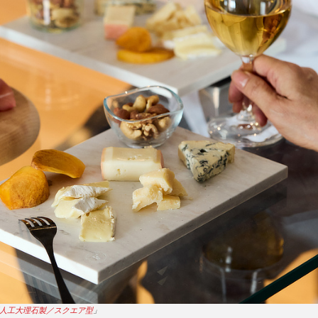
人工大理石製／スクエア型
」