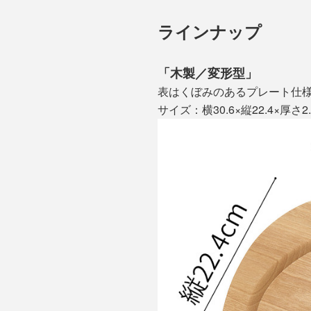
ラインナップ
「木製／変形型」
表はくぼみのあるプレート仕
サイズ：横30.6×縦22.4×厚さ2.