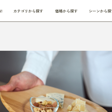
!
カテゴリから探す
価格から探す
シーンから探
つめた〜い夏、どうぞ！
HEALTHY
家電
HOME
ファッション
- 3,000円
3,000円 - 5,000円
5,000円 - 10,000円
OP10
すべて
すべて
すべて
すべて
す
朝までぐっすり
リビング家電
居心地のいい空間
服
ひ
商品 (新着順)
本気で休む
キッチン家電
家事ルンルン
バッグ
ほ
覧
いつも清潔
美容・健康家電
食いしん坊クラブ
靴・靴下
や
じぶんメンテナンス
オーディオ家電
料理と団らん
レイングッズ
仕
め割引
おうちエクササイズ
ファッション／小物
レット
の他
日用品
健康・美容
すべて
すべて