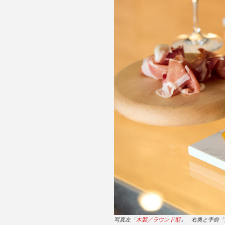
写真左「
木製／ラウンド型
」 右奥と手前「