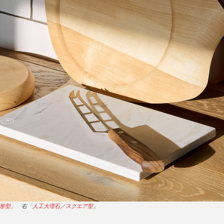
形型」
右「
人工大理石／スクエア型
」