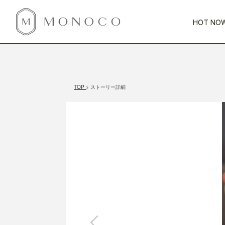
HOT NOW
新商品
CATEGORY
PRICE
SCENE
HOT NOW!
GIFTS
インテリア
1,000円未満
1,000円 
TOP
ストーリー詳細
今週のT
カテゴリから探す
価格から探す
シーンから探す
すべて
すべて
特別な贈りもの
家具
すべての
会話が弾む
収納
特集一
気のきく手土産
照明
毎日使ってね
インテリア雑貨
おまと
ベランダ・庭
アウト
インテリア／そ
キッチン
すべて