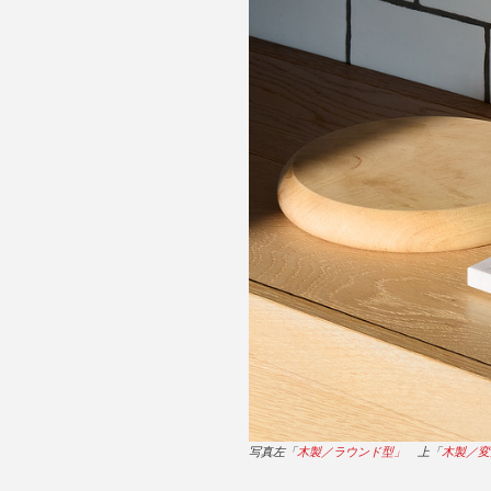
写真左「
木製／ラウンド型」
上「
木製／変