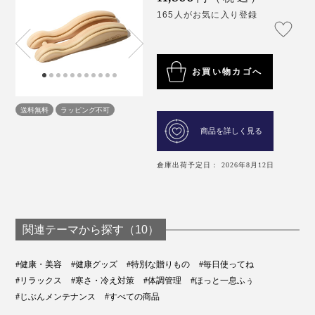
165人がお気に入り登録
お買い物カゴへ
送料無料
ラッピング不可
商品を詳しく見る
倉庫出荷予定日： 2026年8月12日
関連テーマから探す（10）
#健康・美容
#健康グッズ
#特別な贈りもの
#毎日使ってね
#リラックス
#寒さ・冷え対策
#体調管理
#ほっと一息ふぅ
#じぶんメンテナンス
#すべての商品