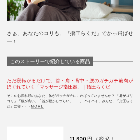
さぁ、あなたのコリも、『指圧らくだ』でかっ飛ばせ
―！
このストーリーで紹介している商品
ただ寝転がるだけで、首・肩・背中・腰のガチガチ筋肉が
ほぐれていく「マッサージ指圧器」｜指圧らくだ
そこのお疲れ顔のあなた、体がガッチガチにこわばっていませんか？ 「肩がゴリ
ゴリ」「腰が痛い」「首が動かしづらい」……。 ハイハイ、みんな、『指圧らく
だ』に寝・・・
MORE
11,800
円（税込）