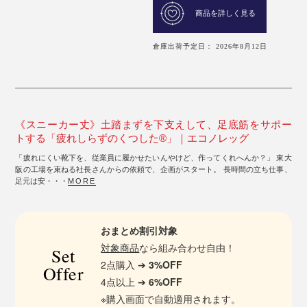
商品を詳しく見る
倉庫出荷予定日： 2026年8月12日
《スニーカー丈》土踏まずを下支えして、足底筋をサポー
トする「疲れしらずのくつした®」｜エコノレッグ
「疲れにくい靴下を、従業員に履かせたいんやけど、作ってくれへんか？」 東大
阪の工場を束ねる社長さんからの依頼で、企画がスタート。 長時間の立ち仕事、
足元は安・・・
MORE
おまとめ割引対象
対象商品
なら組み合わせ自由！
Set
2点購入 ➔
3%OFF
Offer
4点以上 ➔
6%OFF
※購入画面で自動適用されます。