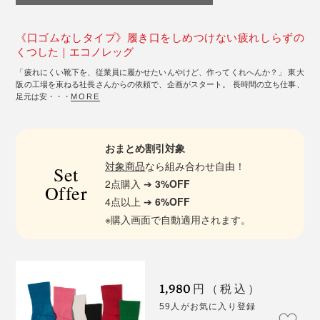
《口ゴムなしタイプ》履き口をしめつけない疲れしらずの
くつした｜エコノレッグ
「疲れにくい靴下を、従業員に履かせたいんやけど、作ってくれへんか？」 東大
阪の工場を束ねる社長さんからの依頼で、企画がスタート。 長時間の立ち仕事、
足元は安・・・
MORE
おまとめ割引対象
対象商品
なら組み合わせ自由！
Set
2点購入 ➔
3%OFF
Offer
4点以上 ➔
6%OFF
※購入画面で自動適用されます。
1,980
円（税込）
59人がお気に入り登録