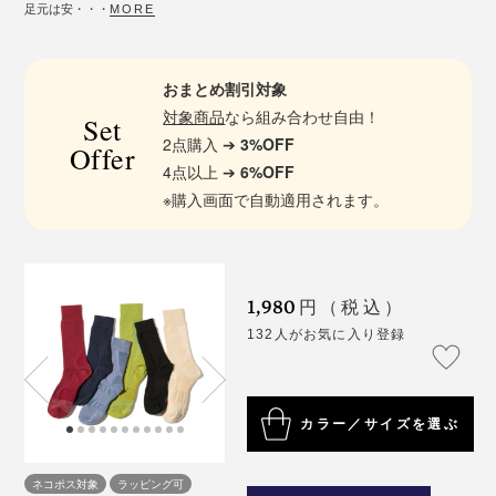
足元は安・・・
MORE
おまとめ割引対象
対象商品
なら組み合わせ自由！
Set
2点購入 ➔
3%OFF
Offer
4点以上 ➔
6%OFF
※購入画面で自動適用されます。
1,980
円（税込）
132人がお気に入り登録
カラー／サイズを選ぶ
ネコポス対象
ラッピング可