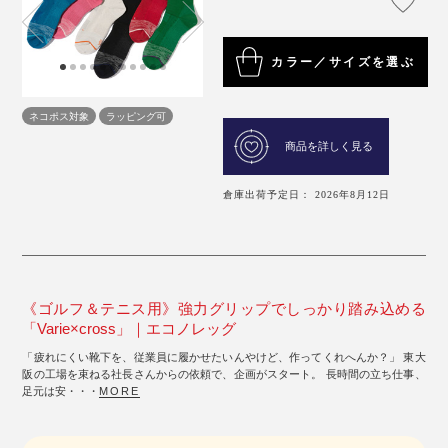
カラー／サイズを選ぶ
ネコポス対象
ラッピング可
商品を詳しく見る
倉庫出荷予定日： 2026年8月12日
《ゴルフ＆テニス用》強力グリップでしっかり踏み込める
「Varie×cross」｜エコノレッグ
「疲れにくい靴下を、従業員に履かせたいんやけど、作ってくれへんか？」 東大
阪の工場を束ねる社長さんからの依頼で、企画がスタート。 長時間の立ち仕事、
足元は安・・・
MORE