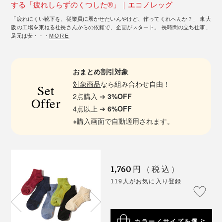
する「疲れしらずのくつした®」｜エコノレッグ
「疲れにくい靴下を、従業員に履かせたいんやけど、作ってくれへんか？」 東大
阪の工場を束ねる社長さんからの依頼で、企画がスタート。 長時間の立ち仕事、
足元は安・・・
MORE
おまとめ割引対象
対象商品
なら組み合わせ自由！
Set
2点購入 ➔
3%OFF
Offer
4点以上 ➔
6%OFF
※購入画面で自動適用されます。
1,760
円（税込）
119人がお気に入り登録
カラー／サイズを選ぶ