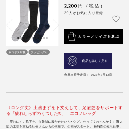
2,200
円（税込）
29人がお気に入り登録
カラー／サイズを選ぶ
ネコポス対象
ラッピング可
商品を詳しく見る
倉庫出荷予定日： 2026年8月12日
《ロング丈》土踏まずを下支えして、足底筋をサポートす
る「疲れしらずのくつした®」｜エコノレッグ
「疲れにくい靴下を、従業員に履かせたいんやけど、作ってくれへんか？」 東大
阪の工場を束ねる社長さんからの依頼で、企画がスタート。 長時間の立ち仕事、