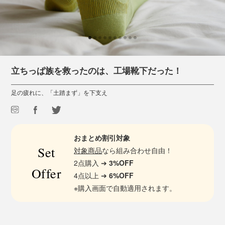
立ちっぱ族を救ったのは、工場靴下だった！
足の疲れに、「土踏まず」を下支え
おまとめ割引対象
Set
対象商品
なら組み合わせ自由！
2点購入 ➔
3%OFF
Offer
4点以上 ➔
6%OFF
※購入画面で自動適用されます。