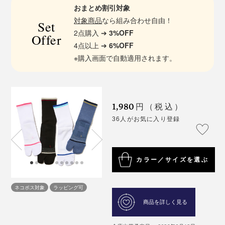
おまとめ割引対象
対象商品
なら組み合わせ自由！
Set
2点購入 ➔
3%OFF
Offer
4点以上 ➔
6%OFF
※購入画面で自動適用されます。
1,980
円（税込）
36人がお気に入り登録
カラー／サイズを選ぶ
ネコポス対象
ラッピング可
商品を詳しく見る