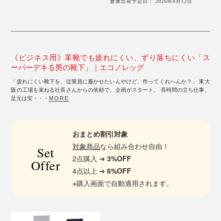
倉庫出荷予定日： 2026年8月12日
《ビジネス用》革靴でも疲れにくい、ずり落ちにくい「ス
ーパーデキる男の靴下」｜エコノレッグ
「疲れにくい靴下を、従業員に履かせたいんやけど、作ってくれへんか？」 東大
阪の工場を束ねる社長さんからの依頼で、企画がスタート。 長時間の立ち仕事、
足元は安・・・
MORE
おまとめ割引対象
対象商品
なら組み合わせ自由！
Set
2点購入 ➔
3%OFF
Offer
4点以上 ➔
6%OFF
※購入画面で自動適用されます。