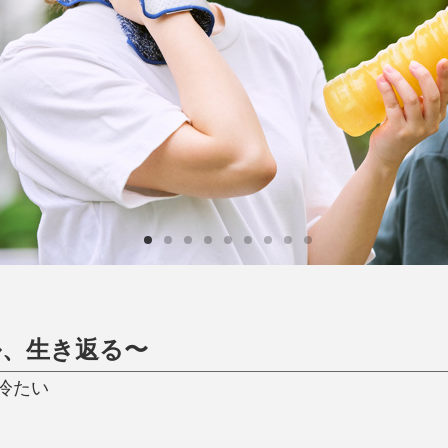
日用品
健康・美容
すべて
すべて
ひんやり今治タオル、生き返る〜
掃除・洗濯
肌・髪ケア
タオル
バスグッズ
スリッパ
ひんやりグッズ
防災用品
あったかグッズ
水筒
健康グッズ
日用品／その他
オーラルケア
ル、生き返る〜
冷たい