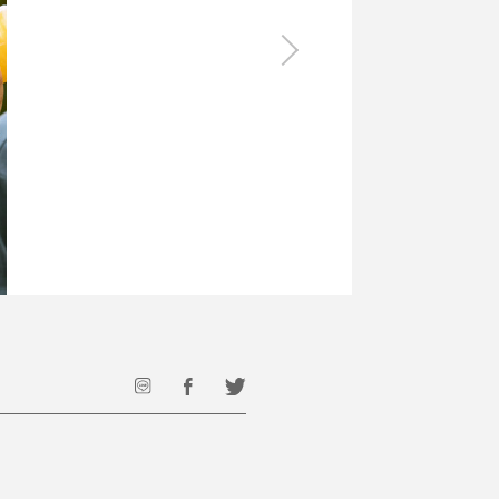
食料品
旅行・遊び
すべて
すべて
最後のひと口までキンキン
ドリンク
旅行
フード
アウトドア
旅行遊び／その他