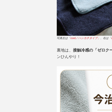
写真左は「
cool／ハンカチタイプ」
、右は「
裏地は、
接触冷感の「ゼロク
ンひんやり！