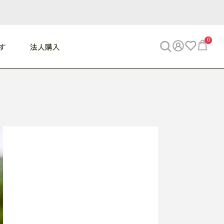
0
す
法人購入
WORK
ビジネス
ENJOY
寝具
10,000円 - 30,000円
30,000円以上
べて
すべて
すべて
すべて
らめきデスク
PC・スマホ関連
お出かけスパイス
敷き寝具
っと一息ふぅ
椅子・クッション
思い出トラベル
掛け寝具
っぱり清潔感
収納
外で過ごすって最高
パジャマ
事へGO
ビジネス／小物
好き・・にどっぷり
枕・小物