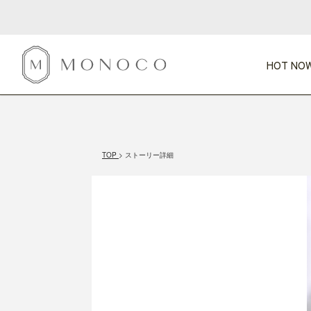
HOT NOW
新商品
CATEGORY
PRICE
SCENE
HOT NOW!
GIFTS
インテリア
1,000円未満
1,000円 
TOP
ストーリー詳細
今週のT
カテゴリから探す
価格から探す
シーンから探す
すべて
すべて
特別な贈りもの
家具
すべての
会話が弾む
収納
特集一
気のきく手土産
照明
毎日使ってね
インテリア雑貨
おまと
ベランダ・庭
アウト
インテリア／そ