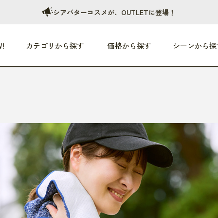
シアバターコスメが、OUTLETに登場！
!
カテゴリから探す
価格から探す
シーンから探
つめた〜い夏、どうぞ！
HEALTHY
家電
HOME
ファッション
- 3,000円
3,000円 - 5,000円
5,000円 - 10,000円
OP10
すべて
すべて
すべて
すべて
す
朝までぐっすり
リビング家電
居心地のいい空間
服
ひ
商品 (新着順)
本気で休む
キッチン家電
家事ルンルン
バッグ
ほ
覧
いつも清潔
美容・健康家電
食いしん坊クラブ
靴・靴下
や
じぶんメンテナンス
オーディオ家電
料理と団らん
レイングッズ
仕
め割引
おうちエクササイズ
ファッション／小物
レット
の他