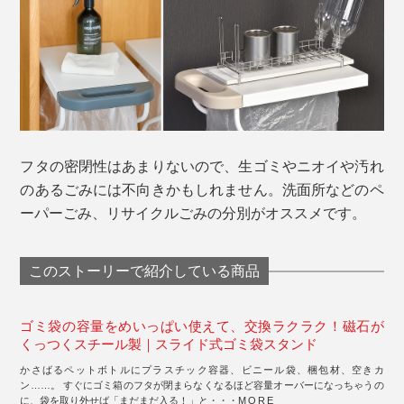
フタの密閉性はあまりないので、生ゴミやニオイや汚れ
のあるごみには不向きかもしれません。洗面所などのペ
ーパーごみ、リサイクルごみの分別がオススメです。
このストーリーで紹介している商品
ゴミ袋の容量をめいっぱい使えて、交換ラクラク！磁石が
くっつくスチール製｜スライド式ゴミ袋スタンド
かさばるペットボトルにプラスチック容器、ビニール袋、梱包材、空きカ
ン……。 すぐにゴミ箱のフタが閉まらなくなるほど容量オーバーになっちゃうの
に、袋を取り外せば「まだまだ入る！」と・・・
MORE