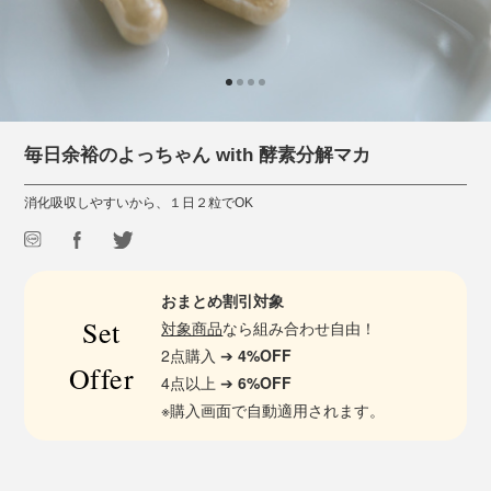
毎日余裕のよっちゃん with 酵素分解マカ
消化吸収しやすいから、１日２粒でOK
おまとめ割引対象
Set
対象商品
なら組み合わせ自由！
2点購入 ➔
4%OFF
Offer
4点以上 ➔
6%OFF
※購入画面で自動適用されます。