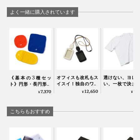
ム構造がかなえる、
かなえる、軽量
もできるクリア素材
軽量＆収納力の「ミ
納力の「ミニ財
の「AirPodsケース」
よく一緒に購入されています
ニ財布」｜SALLIES
｜SALLIES
｜SALLIES
オフィスも改札もス
透けない、ヨレ
《基本の3種セッ
イスイ！独自のワイ
い、一枚で決ま
ト》円形・長円形・
ヤーリールで、どこ
ルエット。大人
長方形各１個でいろ
12,650
4,
7,370
¥
¥
¥
でもタッチしやすい
どり着いた「白
いろ包める「パッキ
「本革製IDカードホ
ャツ」｜TARR
ングニット」｜_go
ルダー」｜Orbitkey
TOKYO
アンドゴー
こちらもおすすめ
IDカードホルダー・
プロ