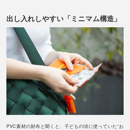
出し入れしやすい「ミニマム構造」
「お札に折れ線が入る」「お札が曲がりすぎて、駅の自
動清算機になかなか入らない」という、“ミニ財布ある
ある”もご心配なく！
素材特有のハリ感によって、丸みを帯びた形状を保ちな
がら三つ折りになるので、中に入れたお札は弧を描く程
PVC素材の財布と聞くと、子どもの頃に使っていた“お