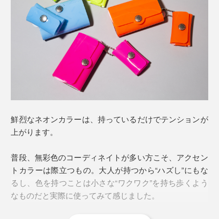
セパレートして、単体で使えるのも嬉しいポイント。鍵
にキーホルダー感覚でコインケースを取り付けたり、運
動時のアクセサリーケースにしてもいいですね。
カードを固定するゴムベルトのおかげで、1枚でも8枚でもしっかりとカー
ドが固定されるので安心
※写真は「
クリアカラー
」のグリーン＆ブルー
ネオンカラーの本品は、裏面にシルクスクリーン印刷を
施しているので、中のお金は透けない仕様。クリアカラ
鮮烈なネオンカラーは、持っているだけでテンションが
ーの“透け感”が気になる方には、こちらのデザインがお
上がります。
すすめです！
普段、無彩色のコーディネイトが多い方こそ、アクセン
トカラーは際立つもの。大人が持つから“ハズし”にもな
るし、色を持つことは小さな“ワクワク”を持ち歩くよう
なものだと実際に使ってみて感じました。