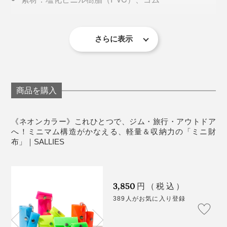
生産：日本
［コインケース］
さらに表示
サイズ：幅60×高さ37mm
重量：12g
素材：塩化ビニル樹脂（PVC）
生産：日本
商品を購入
※素材の特性上、表面に細かな傷や擦れ、ボタン跡が見られる場合がありま
す。気温によって硬さに多少の変化がありますが、あらかじめご了承くだ
さい。
《ネオンカラー》これひとつで、ジム・旅行・アウトドア
へ！ミニマム構造がかなえる、軽量＆収納力の「ミニ財
布」｜SALLIES
3,850
円（税込）
389人がお気に入り登録