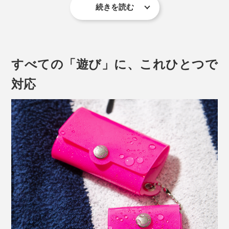
続きを読む
※写真は「
クリアカラー
」のピンク
2色買って“親子”を入れ替えれば、バイカラーで組み合わ
すべての「遊び」に、これひとつで
せを楽しめます。
対応
※この写真で買えるアイテム／
キーケース
ネオンカラーは春夏の気分を盛り上げるだけでなく、秋
冬の冷たい空気とも好相性です。コートや防寒具など重
くなりがちな装いや色の中に、一点の高揚感を与えてく
れるはず。