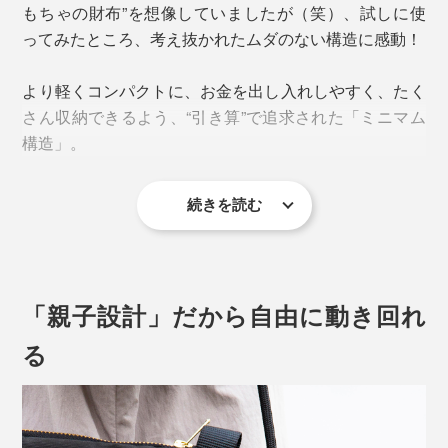
度です。
もちゃの財布”を想像していましたが（笑）、試しに使
ってみたところ、考え抜かれたムダのない構造に感動！
より軽くコンパクトに、お金を出し入れしやすく、たく
さん収納できるよう、“引き算”で追求された「ミニマム
構造」。
続きを読む
「親子設計」だから自由に動き回れ
る
この「遊びウォレット」は、SALLIES（サリーズ）の代
表・篠本氏が自分用の「最小構造ウォレット」を作ろう
と考えたことがきっかけで生まれました。