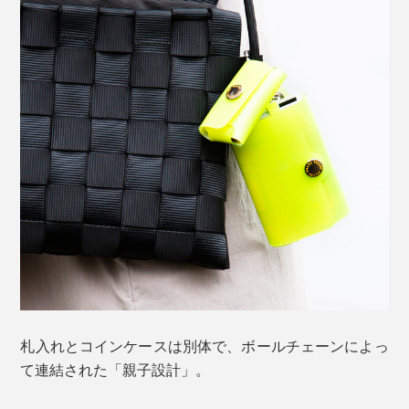
当初は「革」で作る予定でしたが、PVC素材で何度も試
作を繰り返すうちに、素材の厚み・硬さが最適な点や、
加工性・耐久性・発色が優れていることに気づき、その
ままPVCをウォレット素材に採用したのだとか。
ごくシンプルなデザインですが、お札12枚、カード8
枚、コイン20枚ほどなら余裕で収納できる懐の広さ。
札入れとコインケースは別体で、ボールチェーンによっ
て連結された「親子設計」。