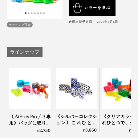
カラーを選ぶ
倉庫出荷予定日： 2026年8月6日
ラッピング可能
ラインナップ
《シルバーコレクシ
《クリアカラー
《AirPods Pro / 3専
ョン》これひとつ
れひとつで、ジ
用》バッグに取り付
で、ジム・旅行・ア
旅行・アウトド
け可能なストラップ
3,850
3,
2,750
¥
¥
¥
ウトドアへ！ミニマ
へ！ミニマム構
付き、そのまま充電