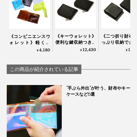
《キーウォレット》
《二つ折り財布
《コンビニエンスウ
便利な鍵収納つき！
っぷり収納でき
ォレット》軽くて
デッドスペースがな
デッドスペース
薄〜いクリア素材、
12,430
16,
4,180
¥
¥
¥
い「ミニマム財布」
い「ミニマム財
デッドスペースがな
｜sugata
｜sugata二つ折
い「ミニマム財布」
布
｜sugata
この商品が紹介されている記事
“手ぶら外出”が叶う、財布やキー
ケースなど6選