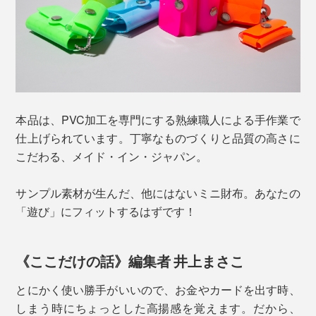
本品は、PVC加工を専門にする熟練職人による手作業で
車の鍵に付けて、ちょっとした買い物や気分転換のドラ
仕上げられています。丁寧なものづくりと品質の高さに
イブにも◎。
こだわる、メイド・イン・ジャパン。
サンプル素材が生んだ、他にはないミニ財布。あなたの
「遊び」にフィットするはずです！
《ここだけの話》編集者 井上まさこ
とにかく使い勝手がいいので、お金やカードを出す時、
しまう時にちょっとした高揚感を覚えます。だから、