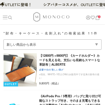
UTLETに登場！
シアバターコスメが、OUTLETに登
0
"財布・キーケース・名刺入れ"の検索結果 11件
【12800円→9800円】《カードホルダー》カ
ードを見える化、支払いも収納もスマートな
革財布｜ALBERTE
必要十分の”美しい薄さ”
※現在、WHITE×YELLOWのみ販売中です従来の財布の使
い
9,800円（税込）
OUTLET
《AirPods Pro / 3専用》バッグに取り付け可
能なストラップ付き、そのまま充電もできる
クリア素材の「AirPodsケース」｜SALLIES