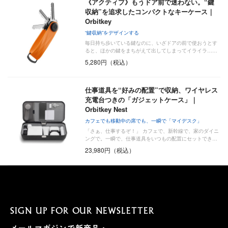
《アクティブ》もうドア前で迷わない。“鍵
収納”を追求したコンパクトなキーケース｜
Orbitkey
“鍵収納”をデザインする
毎日持ち歩いている鍵なのに、いざドアの前で使おうとす
ると、ほかの鍵をまちがえて出してしまってイライラ……
5,280円（税込）
仕事道具を“好みの配置”で収納、ワイヤレス
充電台つきの「ガジェットケース」｜
Orbitkey Nest
カフェでも移動中の席でも、一瞬で「マイデスク」
「さぁ、仕事するぞ！」 カフェで、新幹線で、家のダイニ
ングで。一瞬で、仕事道具をいつもの配置にセットでき…
23,980円（税込）
SIGN UP FOR OUR NEWSLETTER
メールマガジンで新商品・