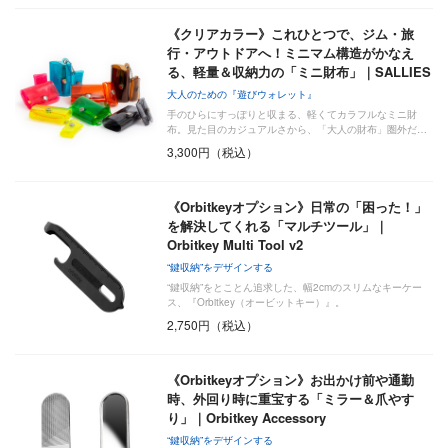
《クリアカラー》これひとつで、ジム・旅
行・アウトドアへ！ミニマム構造がかなえ
る、軽量＆収納力の「ミニ財布」｜SALLIES
大人のための『遊びウォレット』
手のひらにすっぽりと収まる、軽くてカラフルなミニ財
布。見た目のカジュアルさから、「大人の財布」圏外だ…
3,300円（税込）
《Orbitkeyオプション》日常の「困った！」
を解決してくれる「マルチツール」｜
Orbitkey Multi Tool v2
“鍵収納”をデザインする
“鍵収納”をとことん追求した、幅2cmのスリムなキーケー
ス、『Orbitkey（オービットキー）』。
2,750円（税込）
《Orbitkeyオプション》お出かけ前や通勤
時、外回り時に重宝する「ミラー＆爪やす
り」｜Orbitkey Accessory
“鍵収納”をデザインする