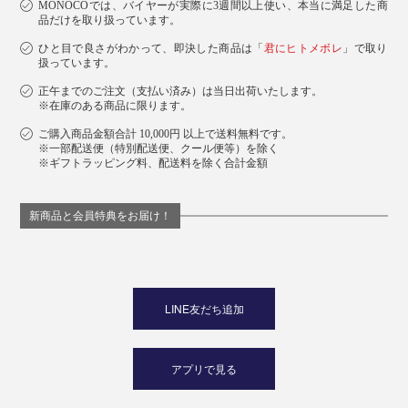
MONOCOでは、バイヤーが実際に3週間以上使い、本当に満足した商
品だけを取り扱っています。
ひと目で良さがわかって、即決した商品は「
君にヒトメボレ
」で取り
扱っています。
正午までのご注文（支払い済み）は当日出荷いたします。
※在庫のある商品に限ります。
ご購入商品金額合計 10,000円 以上で送料無料です。
※一部配送便（特別配送便、クール便等）を除く
※ギフトラッピング料、配送料を除く合計金額
新商品と会員特典をお届け！
LINE友だち追加
アプリで見る