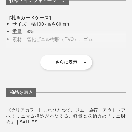
仕様・インフォメーション
使おうと、2個目の購入を企み中！
［札＆カードケース］
サイズ：幅100×高さ60mm
重量：43g
素材：塩化ビニル樹脂（PVC）、ゴム
生産：日本
［コインケース］
さらに表示
サイズ：幅60×高さ37mm
重量：12g
素材：塩化ビニル樹脂（PVC）
生産：日本
商品を購入
※素材の特性上、表面に細かな傷や擦れ、ボタン跡が見られる場合がありま
す。気温によって硬さに多少の変化がありますが、あらかじめご了承くだ
さい。
《クリアカラー》これひとつで、ジム・旅行・アウトドア
へ！ミニマム構造がかなえる、軽量＆収納力の「ミニ財
布」｜SALLIES