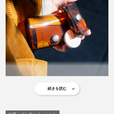
続きを読む
大人になってジワジワ惹かれはじめた飴色の魅力。お会
計時につい見せびらかしたくなってしまいます。
暖かくなったら白T×デニムに似合う「クリアブルー」を