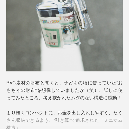
「お札に折れ線が入る」「お札が曲がりすぎて、駅の自
動清算機になかなか入らない」という、“ミニ財布ある
ある”もご心配なく！素材特有のハリ感によって、丸み
を帯びた形状を保ちながら三つ折りになるので、中に入
れたお札は弧を描く程度です。
PVC素材の財布と聞くと、子どもの頃に使っていた“お
もちゃの財布”を想像していましたが（笑）、試しに使
ってみたところ、考え抜かれたムダのない構造に感動！
より軽くコンパクトに、お金を出し入れしやすく、たく
さん収納できるよう、“引き算”で追求された「ミニマム
構造」。