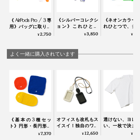
《シルバーコレクシ
《ネオンカラー
《AirPods Pro / 3専
ョン》これひとつ
れひとつで、ジ
用》バッグに取り付
で、ジム・旅行・ア
旅行・アウトド
け可能なストラップ
3,850
3,
2,750
¥
¥
¥
ウトドアへ！ミニマ
へ！ミニマム構
付き、そのまま充電
ム構造がかなえる、
かなえる、軽量
もできるクリア素材
軽量＆収納力の「ミ
納力の「ミニ財
の「AirPodsケース」
よく一緒に購入されています
ニ財布」｜SALLIES
｜SALLIES
｜SALLIES
オフィスも改札もス
透けない、ヨレ
《基本の3種セッ
イスイ！独自のワイ
い、一枚で決ま
ト》円形・長円形・
ヤーリールで、どこ
ルエット。大人
長方形各１個でいろ
12,650
4,
7,370
¥
¥
¥
でもタッチしやすい
どり着いた「白
いろ包める「パッキ