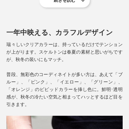
続きを読む
一年中映える、カラフルデザイン
カードを固定するゴムベルトのおかげで、1枚でも8枚でもしっかりとカー
瑞々しいクリアカラーは、持っているだけでテンション
ドが固定されるので安心
が上がります。スケルトンは春夏の素材と思いがちです
取り出したいお金がひと目でわかるクリア素材は、視覚
が、秋冬の装いにもマッチ。
的にもスムーズな動きを手助けしてくれます。
普段、無彩色のコーディネイトが多い方は、あえて「ブ
ルー」、「ピンク」、「イエロー」、「グリーン」、
「オレンジ」のビビッドカラーを挿し色に。鮮明×透明
感が、秋冬の冷たい空気と相まってハッとするほど目を
引きます。
セパレートして、単体で使えるのも嬉しいポイント。鍵