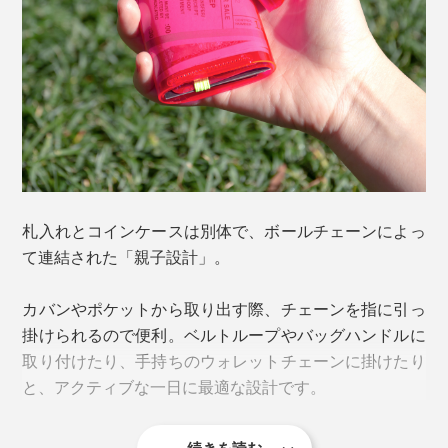
ごくシンプルなデザインですが、お札12枚、カード8
枚、コイン20枚ほどなら余裕で収納できる懐の広さ。素
材自体に程よい硬さとしなやかさがあるので、お札もコ
インもさっと取り出せて、さっと入れられます。
札入れとコインケースは別体で、ボールチェーンによっ
当初は「革」で作る予定でしたが、PVC素材で何度も試
て連結された「親子設計」。
作を繰り返すうちに、素材の厚み・硬さが最適な点や、
加工性・耐久性・発色が優れていることに気づき、その
カバンやポケットから取り出す際、チェーンを指に引っ
ままPVCをウォレット素材に採用したのだとか。
掛けられるので便利。ベルトループやバッグハンドルに
取り付けたり、手持ちのウォレットチェーンに掛けたり
と、アクティブな一日に最適な設計です。