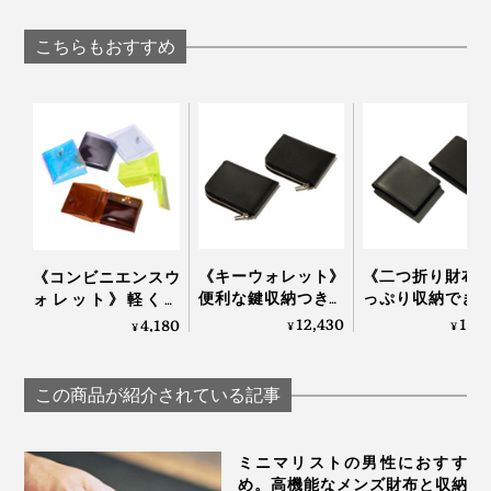
「本革製IDカードホ
ャツ」｜TARR
ングニット」｜_go
ルダー」｜Orbitkey
TOKYO
アンドゴー
こちらもおすすめ
IDカードホルダー・
プロ
《キーウォレット》
《二つ折り財布
《コンビニエンスウ
便利な鍵収納つき！
っぷり収納でき
ォレット》軽くて
デッドスペースがな
デッドスペース
薄〜いクリア素材、
12,430
16,
4,180
¥
¥
¥
い「ミニマム財布」
い「ミニマム財
デッドスペースがな
｜sugata
｜sugata二つ折
い「ミニマム財布」
布
｜sugata
この商品が紹介されている記事
ミニマリストの男性におすす
め。高機能なメンズ財布と収納