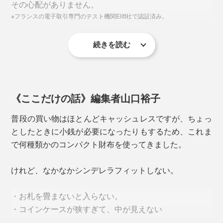
その心配がありません。
※フランスの電子取引専門のテスト機関Elitt社で認証済み。
続きを読む
そのスキミング防止素材も、財布全体ではなく下の図の
ように効率的に配置し、使いやすさと安全性を両立。
《ここだけの話》編集者山口裕子
普段の買い物はほとんどキャッシュレスですが、ちょっ
としたときに小銭が必要になったりもするため、これま
開くのが上部だけだと、お札を押し込むのに時間がかか
で何種類かのコンパクト財布を使ってきました。
ったり、お札がよれたりしがちですが、「マルチウォレ
ット」なら1万円札も広げたまま余裕ですっぽり。領収
けれど、なかなかシンデレラフィットしない。
証やレシートも入れられます。
・お札を畳まないと入らない。
・コインケースが狭すぎて、中が見えない