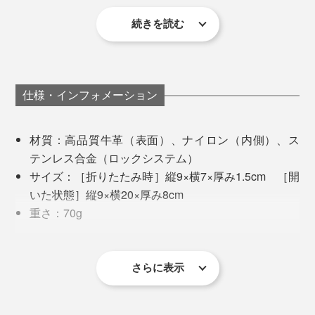
続きを読む
・カードが数枚しか入らない。
［★マーク］は、RFID／NFCブロック機能がついている面
① カードを上に1.5cm出して使用。交通系や電子マネー
カードなど、最もよく使うカードを入れる。
仕様・インフォメーション
② コインや鍵を入れる。
③ ⑥カードを出さずにそのままタッチ決済可能。
材質：高品質牛革（表面）、ナイロン（内側）、ス
財布を閉じるとRFIDブロックの内側になり、保護され
テンレス合金（ロックシステム）
る。
サイズ：［折りたたみ時］縦9×横7×厚み1.5cm ［開
④ ⑤取り出して使うカード（銀行系や免許証など）
いた状態］縦9×横20×厚み8cm
用。RFIDブロックにより保護。
重さ：70g
最大収納：カード9枚、コイン10枚、お札10枚、チケ
ット１枚
上下気にせず、ポケットにイン
原産国：中国
さらに表示
＊スキミング防止（RFIDブロック）機能つき
スライド式のカードケースも試しましたが、複数のカー
＊名刺を入れると数ミリはみ出します
ドがいっぺんに出てきてしまう。マネークリップは、お