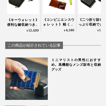
《コンビニエンスウ
《二つ折り財布
《キーウォレット》
ォレット》軽くて
っぷり収納でき
便利な鍵収納つき！
サイズが小さいから、鮮やかな色もカイマンの型押しも
薄〜いクリア素材、
デッドスペース
デッドスペースがな
4,180
16,
12,430
¥
¥
¥
派手になりすぎず、冒険しやすいのもいいところ。ユニ
デッドスペースがな
い「ミニマム財
い「ミニマム財布」
い「ミニマム財布」
｜sugata二つ折
｜sugata
セックスなデザインで、男女問わずなじみます。
｜sugata
布
この商品が紹介されている記事
財布の色に合わせた外箱も高級感たっぷり。誕生日や卒
入学のお祝いにもふさわしいたたずまいです。
ミニマリストの男性におすす
め。高機能なメンズ財布と収納
グッズ