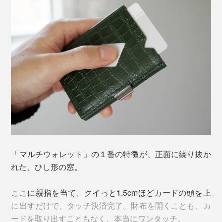
デニムの前ポケットにも入るサイズ
「マルチウォレット」の１番の特徴が、正面に繰り抜か
キャッシュレス先進国・ノルウェーの財布ブランド
れた、ひし形の窓。
『EXENTRI』の「マルチウォレット」が、“コンパクト
＝使いにくい”という常識をひっくり返してくれまし
ここに親指を当て、クイっと1.5cmほどカードの頭を上
た。
に出すだけで、タッチ決済完了。財布を開くことも、カ
ードを取り出すこともなく、本当にワンタッチ。