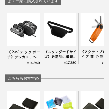
よく一緒に購入されています
今回初めて知ったのが、タッチ決済のときにカードの全
色展開は、カイマンの型押しが施された３色と、革本来
面をかざす必要はないということ。たった1.5cmでいい
のキメをそのまま活かした5色の全8色。ベーシックカラ
なら、わざわざカードを取り出す必要なんてない。この
ーから美しい発色の差し色まで揃っているので、どれに
発想力にも脱帽です。
《スタンダードサイ
《アクティブ》
《2-in-1テックポー
しようか迷うのも楽しみです。
ズ》必需品に最短ア
ドア前で迷わ
チ》デジカメ、ヘッ
また、『EXENTRI』はAMEXと提携し、ロゴ入りの別
クセス、誰でも整理
い。“鍵収納”を
ドホン、電源アダプ
17,280
5,
14,960
¥
¥
¥
上手になれる「スリ
したコンパクト
ターは“太っ腹長男”に
注品が上級会員向けのポイント交換品にもなっていると
ングバッグ」｜
ーケース｜Orbitke
おまかせ！仕事の道
のこと。ひし形の窓からAMEXのキャラクター、ケント
Orbitkey
具がたっぷり入る
こちらもおすすめ
ゥリオの顔がちょうど見えるように収まるので、AMEX
「ビジネスポーチ
大・小セット」｜
カードユーザーなら、ぜひ試してみてください。
Orbitkey