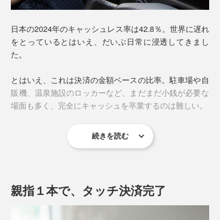
日本の2024年のキャッシュレス率は42.8％。世界に遅れ
をとっているとはいえ、だいぶ日常に浸透してきまし
た。
とはいえ、これは決済の金額ベースの比率。駐車場や自
販機、温泉施設のロッカーなど、まだまだ小銭が必要な
場面も多く、完全にキャッシュを卒業するのは難しい。
続きを読む
キャッシュを使う機会が減ったことに伴い、小さい財布
に替えても、結局コインケースと2個持ちしたり、お札
が出し入れしにくかったり、カードは重ねないと入らな
かったり……、不便を感じてがっかりした人も多いは
親指１本で、タッチ決済完了
ず。