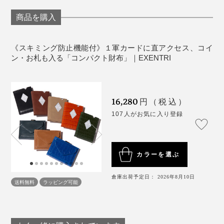
釣りのコインを入れる場所がない。
商品を購入
どれも日常的に使うには少しずつ不便で、結局元の財布
に逆戻りしていました。
《スキミング防止機能付》１軍カードに直アクセス、コイ
ン・お札も入る「コンパクト財布」｜EXENTRI
そんな私も、ようやく二つ折り財布を卒業できそう。普
段使うカードだけを選抜し、お札もコインも数枚にした
さらに、①の面には留め具と１枚板になったステンレス
ら、支払いにもたつくことがなくなって、バッグの中
16,280
円（税込）
板が入っており、スキミング防止機能とともに、財布の
も、頭の中もすっきり。
107人がお気に入り登録
型崩れを防止しています。
カラーを選ぶ
倉庫出荷予定日： 2026年8月10日
送料無料
ラッピング可能