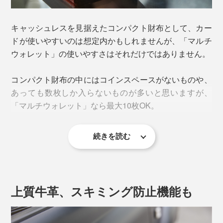
手のひらサイズにして、カード・コイン・お札すべての
キャッシュレスを見据えたコンパクト財布として、カー
最もよく使うカードは、このひし形の窓がついた、表側
出し入れのしやすさを追求し、一切の妥協なし。ノルウ
ドが使いやすいのは想定内かもしれませんが、「マルチ
のカードスペースへ。カードを探す手間なく、レジで後
ェーのキャッシュレスリーダーに磨かれ抜かれた精鋭デ
ウォレット」の使いやすさはそれだけではありません。
ろに並ぶ人の圧力を感じることもありません。
ザインです。
コンパクト財布の中にはコインスペースがないものや、
カードスペースは計5つ。上部の三角の切れ込みは、カ
あっても数枚しか入らないものが多いと思いますが、
ードの出し入れのしやすさと、視認性アップのためのひ
「マルチウォレット」なら最大10枚OK。
と工夫です。
続きを読む
外付けのポケットがガバッと開き、中を見渡すことがで
きて、探しやすい。中が見えにくいと、ついついお釣り
の小銭が増えてしまいがちですが、「マルチウォレッ
ト」なら収納できるだけでなく、ちゃんと使うことがで
上質牛革、スキミング防止機能も
きます。