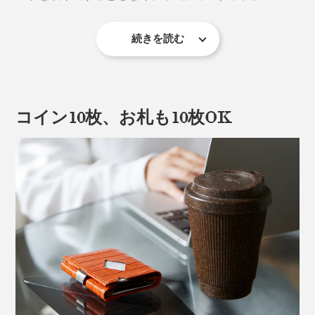
サイズは縦9×横7×厚み1.5cm、重さ70g。
続きを読む
カードを入れる向きはどちらでも大丈夫。わずか1.5cm
でカードリーダーはちゃんと反応します。海外では天井
にカメラが仕込まれてカード番号を盗み取られる犯罪も
あるそうで、カード番号を誰にも見られずにすむのも、
コイン10枚、お札も10枚OK
安心材料です。