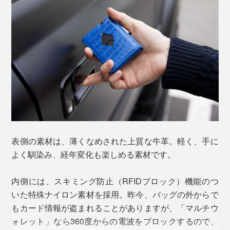
ICチップ入りのカードは磁気がケンカをしないよう、1
ヶ所につき原則１枚。それ以外のカードも含めれば1ヶ
所に2枚入るので、最大9枚は無理なく収納可能。
内側の切れ込みは、駐車場のチケットなどを挟んでおく
のに便利です。
表側の素材は、薄くなめされた上質な牛革。軽く、手に
よく馴染み、経年変化も楽しめる素材です。
お札は最大10枚収納可能。上部と右側の２方が開くの
で、これまた、出し入れのしやすさ抜群。
内側には、スキミング防止（RFIDブロック）機能のつ
いた特殊ナイロン素材を採用。昨今、バッグの外からで
もカード情報が盗まれることがありますが、「マルチウ
ォレット」なら360度からの電波をブロックするので、