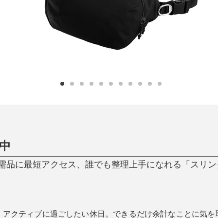
ひんやり今治タオル、生き返る〜
掃除・洗濯
肌・髪ケア
タオル
バスグッズ
スリッパ
ひんやりグッズ
防災用品
あったかグッズ
水筒
健康グッズ
日用品／その他
オーラルケア
中
品に最短アクセス、誰でも整理上手になれる「スリングバッ
、アクティブに過ごしたい休日。できるだけ余計なことに気を