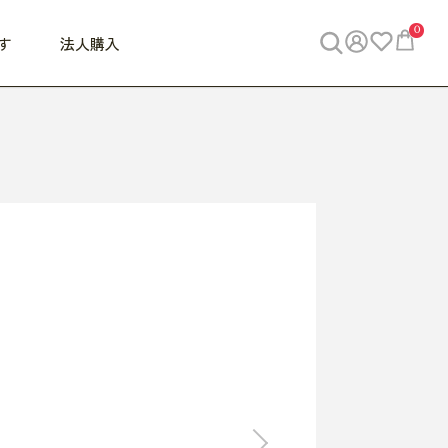
0
す
法人購入
WORK
ビジネス
ENJOY
寝具
10,000円 - 30,000円
30,000円以上
べて
すべて
すべて
すべて
らめきデスク
PC・スマホ関連
お出かけスパイス
敷き寝具
っと一息ふぅ
椅子・クッション
思い出トラベル
掛け寝具
っぱり清潔感
収納
外で過ごすって最高
パジャマ
事へGO
ビジネス／小物
好き・・にどっぷり
枕・小物
食料品
旅行・遊び
すべて
すべて