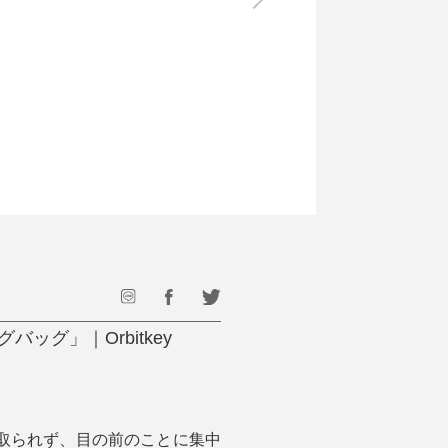
最後のひと口までキンキン
ドリンク
旅行
フード
アウトドア
旅行遊び／その他
グ」｜Orbitkey
取られず、目の前のことに集中