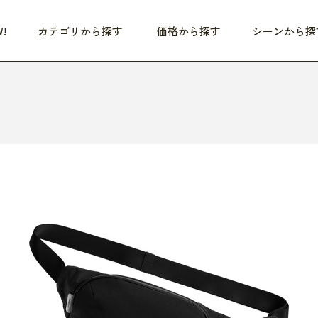
!
カテゴリから探す
価格から探す
シーンから探
つめた〜い夏、どうぞ！
HEALTHY
家電
HOME
ファッション
- 3,000円
3,000円 - 5,000円
5,000円 - 10,000円
OP10
すべて
すべて
すべて
すべて
す
朝までぐっすり
リビング家電
居心地のいい空間
服
ひ
商品 (新着順)
本気で休む
キッチン家電
家事ルンルン
バッグ
ほ
覧
いつも清潔
美容・健康家電
食いしん坊クラブ
靴・靴下
や
じぶんメンテナンス
オーディオ家電
料理と団らん
レイングッズ
仕
め割引
おうちエクササイズ
ファッション／小物
レット
の他
日用品
健康・美容
すべて
すべて