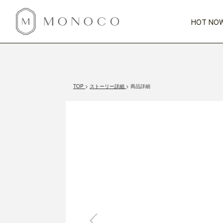
HOT NOW
新商品
CATEGORY
PRICE
SCENE
HOT NOW!
GIFTS
インテリア
1,000円未満
1,000円 
TOP
ストーリー詳細
商品詳細
今週のT
カテゴリから探す
価格から探す
シーンから探す
すべて
すべて
特別な贈りもの
家具
すべての
会話が弾む
収納
特集一
気のきく手土産
照明
毎日使ってね
インテリア雑貨
おまと
ベランダ・庭
アウト
インテリア／そ
キッチン
すべて