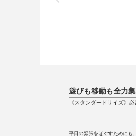
調理家電
調理器具
食器
タオル・ふきん
キッチン雑貨
遊びも移動も全力集
《スタンダードサイズ》必需
平日の緊張をほぐすためにも