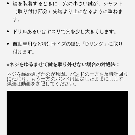
鍵を装着するときに、穴の小さい鍵が、シャフト
（取り付け部分）先端より上になるように重ねま
す。
ドリルあるいはヤスリで穴を少し大きくします。
自動車用など特別サイズの鍵は「Dリング」に取り
付けます。
※ネジをゆるませて鍵を取り外せない場合の対処法：
ネジを締め過ぎたのが原因。バンドの一方を反時計回り
にねじり、もう一方のバンドは固定したままにします。
詳細は動画を参照してください。
『Orbitkey』は、クラウドファンディングのKickstarter
で紹介され、30日間で5000人からの支持を得たという
プロダクト。本品は、初期モデルからさらに品質改良し
た「Orbitkey2.0」モデルです。