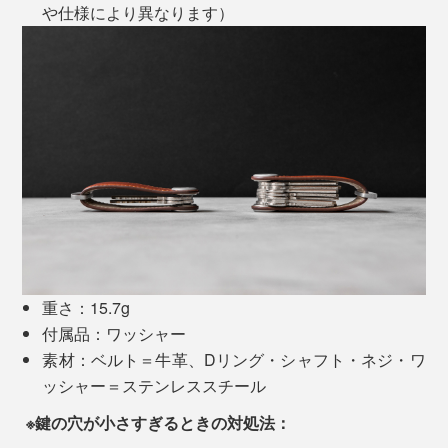
や仕様により異なります）
重さ：15.7g
付属品：ワッシャー
素材：ベルト＝牛革、Dリング・シャフト・ネジ・ワ
ッシャー＝ステンレススチール
Orbitkey アクセサリー
を取り付ければ、お出かけ前や通
勤時、外回り時の身だしなみチェッカーとしても、活躍
※鍵の穴が小さすぎるときの対処法：
します。