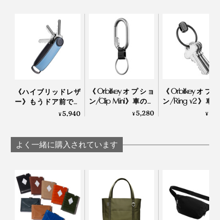
《Orbitkeyオプショ
《Orbitkeyオプ
《ハイブリッドレザ
ン/Clip Mini》車のカ
ン/Ring v2》車
ー》もうドア前で迷
ギや電子キーをスマ
ギや電子キーを
わない。“鍵収納”を追
5,280
3,
5,940
¥
¥
¥
ートにぶら下げられ
ートに下げられ
求したコンパクトな
る、カラビナつきキ
ライド式キーリ
キーケース｜Orbitkey
ーリング|Orbitkey
グ|Orbitkey
よく一緒に購入されています