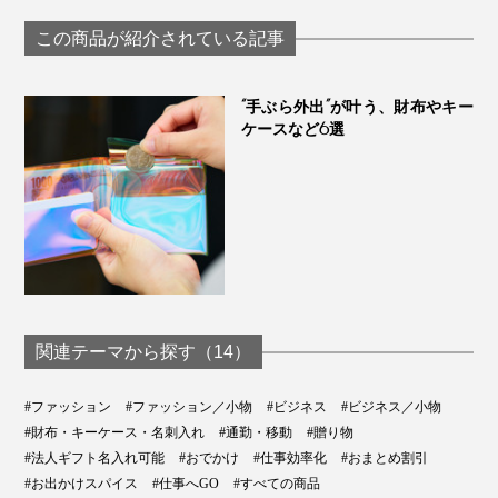
歩ける「カード型キ
｜sugata
ーケース（2本
この商品が紹介されている記事
用）」｜sugata
“手ぶら外出”が叶う、財布やキー
ケースなど6選
関連テーマから探す（14）
#ファッション
#ファッション／小物
#ビジネス
#ビジネス／小物
#財布・キーケース・名刺入れ
#通勤・移動
#贈り物
#法人ギフト名入れ可能
#おでかけ
#仕事効率化
#おまとめ割引
#お出かけスパイス
#仕事へGO
#すべての商品