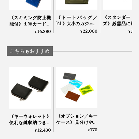
《トートバッグ／
《スタンダード
《スキミング防止機
16L》大小のガジェッ
ズ》必需品に最
能付》１軍カードに
トに住所が決まる、
クセス、誰でも
直アクセス、コイ
22,000
17,
16,280
¥
¥
¥
自立するトートバッ
上手になれる「
ン・お札も入る「コ
グ｜Orbitkey
ングバッグ」
ンパクト財布」｜
Orbitkey
EXENTRI
こちらもおすすめ
《オプション／キー
《キーウォレット》
ケース》見分けやす
便利な鍵収納つき！
いクリア素材、カー
デッドスペースがな
770
12,430
¥
¥
ドのように鍵を持ち
い「ミニマム財布」