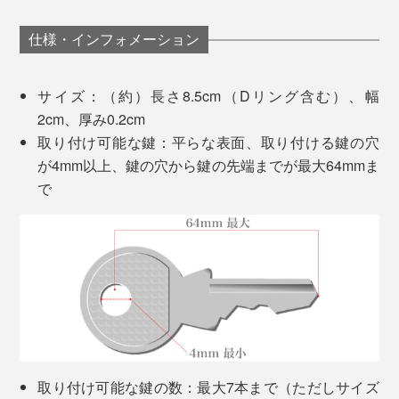
仕様・インフォメーション
ジャラジャラしている鍵束も、スッキリ収まる
サイズ：（約）長さ8.5cm（Dリング含む）、幅
取り付け方は、『Orbitkey』 に鍵を入れ、ネジを締める
2cm、厚み0.2cm
だけ。最後にお手持ちの硬貨を使って調節、ロックしま
取り付け可能な鍵：平らな表面、取り付ける鍵の穴
す。
が4mm以上、鍵の穴から鍵の先端までが最大64mmま
で
厚みを調整するワッシャーは2個付属。1個はあらかじめ
ベルトのネジ部分に装着されています。鍵が少ない場合
は2個とも使用すると、しっかりと止まります。
※2個目のワッシャーは、湾曲している方が鍵側になるよ
うに装着します
。
別売りの
Orbitkey マルチツール
を取り付ければ、栓抜き
や段ボールのテープ部分を切るカッターなど、多目的に
取り付け可能な鍵の数：最大7本まで（ただしサイズ
使えるガジェットホルダーとしても活躍します。