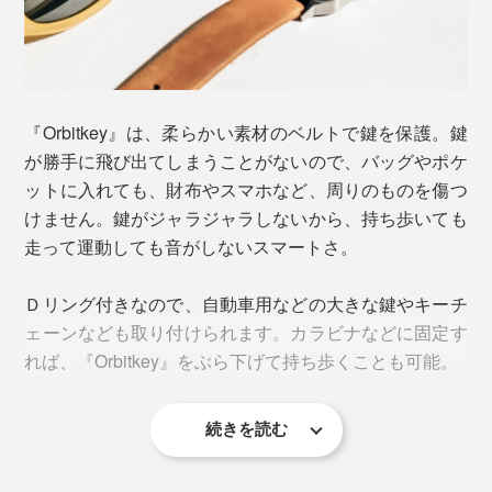
※この写真で購入できる商品
多機能ツール
／
ミラー＆爪やすり
使っているうちに、あるいは衝撃などで、ロックがゆる
んだり、鍵が外れたりすることはありません。利き手に
『Orbitkey』は、柔らかい素材のベルトで鍵を保護。鍵
関係なく、どちら側からも鍵を取り出せるユニバーサル
が勝手に飛び出てしまうことがないので、バッグやポケ
デザインを実現。慣れれば片手で操作できるのも魅力で
ットに入れても、財布やスマホなど、周りのものを傷つ
す。
けません。鍵がジャラジャラしないから、持ち歩いても
走って運動しても音がしないスマートさ。
Ｄリング付きなので、自動車用などの大きな鍵やキーチ
ェーンなども取り付けられます。カラビナなどに固定す
れば、『Orbitkey』をぶら下げて持ち歩くことも可能。
続きを読む