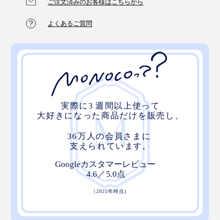
そんなテーマを掲げた服づくりとは、こういうことなん
ご注文済みのお客様はこちらから
だと納得。
よくあるご質問
MONOCOでは、ユニセックスに着こなしていただける
S・M・Lの3サイズ展開。