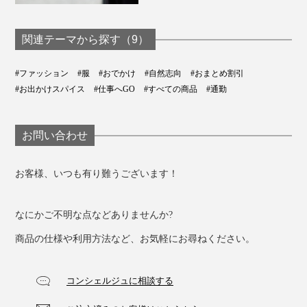
た。
関連テーマから探す（9）
#ファッション
#服
#おでかけ
#自然志向
#おまとめ割引
#お出かけスパイス
#仕事へGO
#すべての商品
#通勤
お問い合わせ
お客様、いつも有り難うございます！
もちろん白という色の特性上、シミや黄ばみは避けられ
なにかご不明な点などありませんか?
ませんが、これまでの白Tシャツを超える着心地はたし
か。
商品の仕様や利用方法など、お気軽にお尋ねください。
「いい服が大切に長く着てもらえる世界を作りたい」
コンシェルジュに相談する