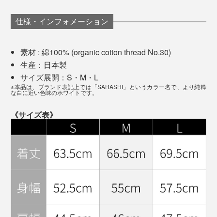
た。
仕様・インフォメーション
触った感じは肉厚なのに、着るとスルンとなめらかな肌
触り。Tシャツだけど、ちゃんとした服を着ているとい
素材 : 綿100% (organic cotton thread No.30)
う安心感に包まれます。
生産：日本製
サイズ展開：S・M・L
実際に洗濯もしてみましたが、たしかにヨレたり、シワ
※本品は、ブランド表記上では「SARASHI」というカラー名で、より純粋
シワになるということもない。これは長く頼れる一枚に
な白に近い色味のホワイトです。
なりそうです。
《サイズ表》
首元のネームタグは、さりげないブランドロゴに（※新仕様）
それが2022年、『TARROW TOKYO』のはじまりでし
た。
その第一歩となった、ブランドの名刺代わりのTシャツ
がこちら。