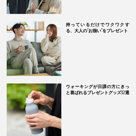
持っているだけでワクワクす
る、大人の“お揃い”をプレゼント
衿ぐりから肩にかけてタコバインダーという補強を施
し、縫い代の凹凸をカバーしながら、着脱やハンガー掛
けで負担がかかる部分の強度もアップ。ニューモデルの
ウォーキングが日課の方にきっ
と喜ばれるプレゼントグッズ12選
本品は、洗濯をくり返しても長く着用できるよう、衿ぐ
りの縫製にもヨレが出にくい工夫を凝らしました。
さらに、着心地や肌あたりを考え、首元のタグもミニマ
ムに。インナーとして着用した際にアウター衣類への摩
擦を軽減するため、サイドのネームタグを取り除きまし