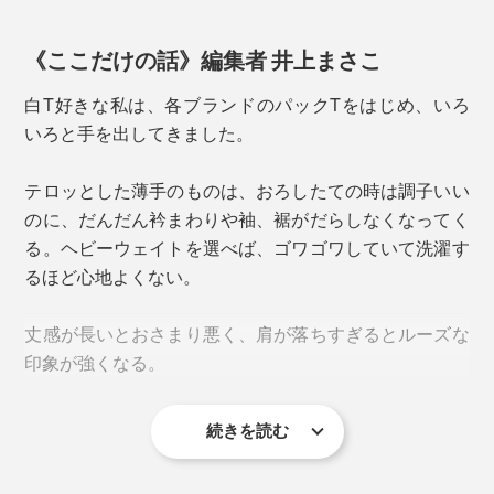
《ここだけの話》編集者 井上まさこ
白T好きな私は、各ブランドのパックTをはじめ、いろ
いろと手を出してきました。
テロッとした薄手のものは、おろしたての時は調子いい
のに、だんだん衿まわりや袖、裾がだらしなくなってく
る。ヘビーウェイトを選べば、ゴワゴワしていて洗濯す
写真左が由比 康之氏、右が草場 大輔氏
るほど心地よくない。
他愛ない会話の中でふと、「自分たちが作った服で、お
店で買って着たいと思える商品はほとんどなかった。」
丈感が長いとおさまり悪く、肩が落ちすぎるとルーズな
という話に。
印象が強くなる。
だったら自分たちが買いたい、着たいと思える服、つく
続きを読む
ろうじゃないかと。
部屋着にしかなれない白Tがどんどん増えていくジレン
マの中、『TARROW TOKYO』のTシャツに出会いまし