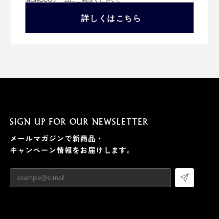
詳しくはこちら
写真左：「Sサイズ」着用、写真右：「Mサイズ」着用※モデル身長162cm
※2024年4月より、Sサイズのサイジングがひとまわり大
きくなりました。詳しくは下部のサイズ表をご確認くだ
さい。
長くキレイに着続けていただくなら、スチームアイロン
SIGN UP FOR OUR NEWSLETTER
がけ（低温）をすると、生地が引き締まって型崩れがし
メールマガジンで新商品・
にくくなるのでおすすめです。
キャンペーン情報をお届けします。