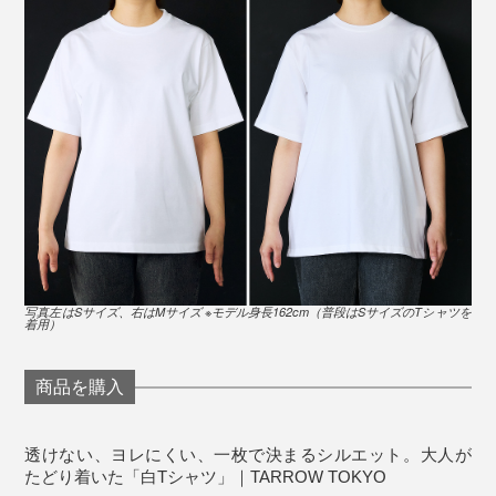
っと心許ない……」と思っている大人にこそ、試してほ
しいカタチです。
写真左はSサイズ、右はMサイズ ※モデル身長162cm（普段はSサイズのTシャツを
着用）
商品を購入
※モデル身長173cm「Mサイズ」着用
透けない、ヨレにくい、一枚で決まるシルエット。大人が
デニムやスラックス、ショートパンツ、スカート……ど
たどり着いた「白Tシャツ」｜TARROW TOKYO
んなボトムスともバランスよく合わせられるサイズ感