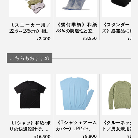
写真左：モデル身長160cm「Sサイズ」着用、写真右：モデル身長173cm「Mサイ
ズ」
《幾何学柄》和紙
《スタンダード
《スニーカー用／
そして、長く着てもらえる上質な生地と縫製。
78％の調湿性と立体
ズ》必需品に最
22.5～27.5cm》指先
編みのフィット感
クセス、誰でも
のサラサラが続く！
3,850
17,
2,200
¥
¥
¥
最高品質のオーガニックコットン100％。
で、長時間でもサラ
上手になれる「
「美濃和紙」の糸で
ッと快適な「足袋型
ングバッグ」
編んだソックス｜
ソックス」｜WASI
Orbitkey
AMIGAMI
こちらもおすすめ
30番手の糸を撚らずに、2本引き揃えて高密度に編み立
WASI
てることで、単糸1本よりも強度をアップ。“撚らない”と
いう選択によって、たくさんの人に届きやすい価格まで
実現しました。
《Tシャツ＋アーム
《クルーネック
《Tシャツ》和紙×ポ
カバー》UPF50+、縫
ト／男女兼用》
リの快適設計で、湿
い目なしで動きやす
な調湿・調温・
気を吸って逃す、
8,800
17,
16,500
¥
¥
¥