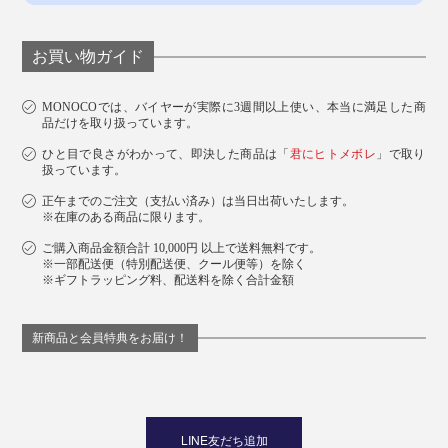
お買い物ガイド
男性
ジャケットのインナー使いにはMサイズを。一枚でゆっ
MONOCOでは、バイヤーが実際に3週間以上使い、本当に満足した商
たり着たい方はLサイズがおすすめ。
品だけを取り扱っています。
ひと目で良さがわかって、即決した商品は「
君にヒトメボレ
」で取り
扱っています。
正午までのご注文（支払い済み）は当日出荷いたします。
※在庫のある商品に限ります。
ご購入商品金額合計 10,000円 以上で送料無料です。
※一部配送便（特別配送便、クール便等）を除く
※ギフトラッピング料、配送料を除く合計金額
新商品と会員特典をお届け！
LINE友だち追加