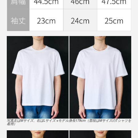
※モデル身長178cm「Lサイズ」着用
ここだけの話、このTシャツの価格は4890円（税込）で
すが、なんと原価は2885円もかかるんだとか。
一般常識ではありえない価格設定ですが、まずはTシャ
ツから体験してもらって、『ももたろう』の“きびだん
ご”のように『TARROW TOKYO』の仲間＝ファンを広
げる一枚にしたということなんだそう。
※モデル身長178cm「Mサイズ」着用
素肌の上に着ても透けない適度な肉厚感。一枚でさらり
アパレル勤めの方たちからも「この縫製を、この値段で
と着こなせるシルエット。
できるってすごいね！」と驚かれ、リピートされている
のだとか。
写真左はMサイズ、右はLサイズ ※モデル身長178cm（普段はMサイズのTシャツを
着用）
力みのない肩のラインも絶妙で、だらしなく見えない加
減のドロップショルダー。「白Tシャツ一枚では、ちょ