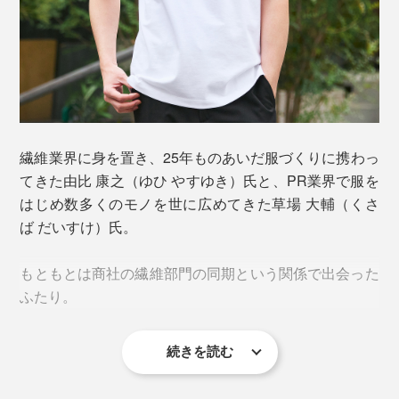
繊維業界に身を置き、25年ものあいだ服づくりに携わっ
てきた由比 康之（ゆひ やすゆき）氏と、PR業界で服を
はじめ数多くのモノを世に広めてきた草場 大輔（くさ
ば だいすけ）氏。
もともとは商社の繊維部門の同期という関係で出会った
ふたり。
続きを読む