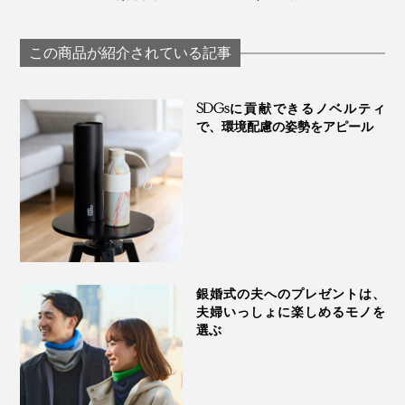
い「サラリ T」｜
臭、フリーな履
「和紙糸ラバープリ
Salari
地の「WUND
ントクルーネックT
WEAR シームレス
シャツ」｜K-3B
この商品が紹介されている記事
ルーネック」
BRING
SDGsに貢献できるノベルティ
で、環境配慮の姿勢をアピール
通気性、吸汗性、伸縮性にすぐれ、適度な厚みを持ちな
がら肌触りはなめらか。
自分たちが「この生地を使ってTシャツを作れば、もっ
と良いものができる！」と確信した、品のいい光沢が自
銀婚式の夫へのプレゼントは、
慢の国産天竺です。
夫婦いっしょに楽しめるモノを
選ぶ