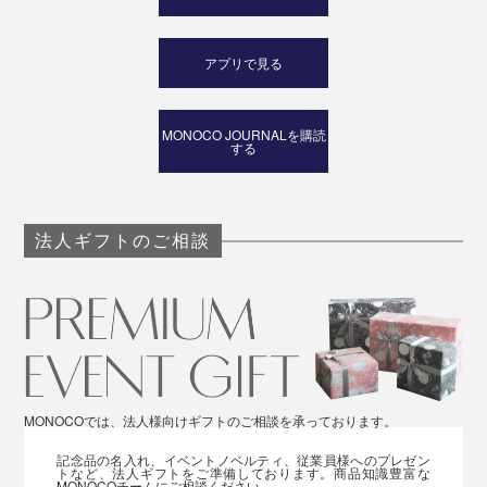
写真左：「Mサイズ」着用、写真右：「Lサイズ」着用※モデル身長178cm（写真
は旧仕様です）
アプリで見る
女性
全体的にコンパクトなSサイズは、ワンピースやシャツ
MONOCO JOURNALを購読
する
のインナー使いやウエストインで着こなしたい方に最
適。ゆったりめのMサイズは、お腹まわりをちょうど隠
せる丈感です。
法人ギフトのご相談
MONOCOでは、法人様向けギフトのご相談を承っております。
記念品の名入れ、イベントノベルティ、従業員様へのプレゼン
トなど、法人ギフトをご準備しております。商品知識豊富な
MONOCOチームにご相談ください。