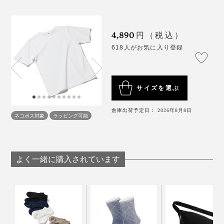
と、日本人の体型に合わせたちょうどいい丈感も魅力。
4,890
ジャケットのインナー使いにもぴったり。ヨレにくく、
円（税込）
ほどよく詰まったクルーネックが衿まわりにきっちり感
618人がお気に入り登録
を残してくれます。
サイズを選ぶ
倉庫出荷予定日： 2026年8月8日
ネコポス対象
ラッピング可能
よく一緒に購入されています