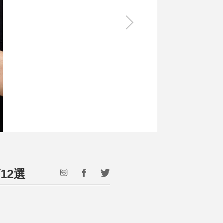
食料品
旅行・遊び
すべて
すべて
最後のひと口までキンキン
ドリンク
旅行
フード
アウトドア
旅行遊び／その他
12選