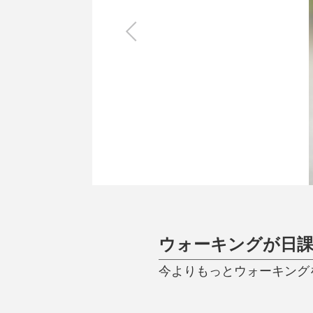
キッチン
すべて
調理家電
調理器具
食器
タオル・ふきん
キッチン雑貨
ウォーキングが日課
今よりもっとウォーキング