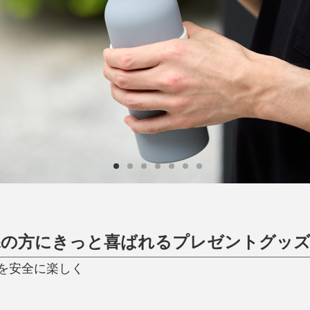
日用品
健康・美容
すべて
すべて
ひんやり今治タオル、生き返る〜
掃除・洗濯
肌・髪ケア
タオル
バスグッズ
スリッパ
ひんやりグッズ
防災用品
あったかグッズ
水筒
健康グッズ
日用品／その他
オーラルケア
の方にきっと喜ばれるプレゼントグッズ
を安全に楽しく