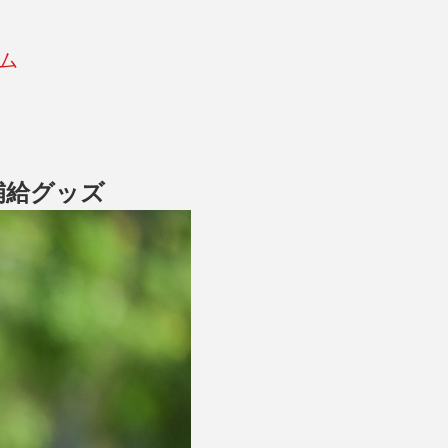
ム
補給グッズ