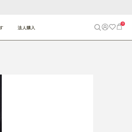
0
す
法人購入
WORK
ビジネス
ENJOY
寝具
10,000円 - 30,000円
30,000円以上
べて
すべて
すべて
すべて
らめきデスク
PC・スマホ関連
お出かけスパイス
敷き寝具
っと一息ふぅ
椅子・クッション
思い出トラベル
掛け寝具
っぱり清潔感
収納
外で過ごすって最高
パジャマ
事へGO
ビジネス／小物
好き・・にどっぷり
枕・小物