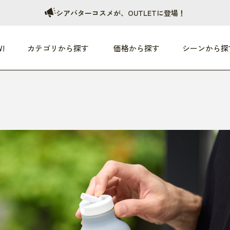
シアバターコスメが、OUTLETに登場！
!
カテゴリから探す
価格から探す
シーンから探
つめた〜い夏、どうぞ！
HEALTHY
家電
HOME
ファッション
- 3,000円
3,000円 - 5,000円
5,000円 - 10,000円
OP10
すべて
すべて
すべて
すべて
す
朝までぐっすり
リビング家電
居心地のいい空間
服
ひ
商品 (新着順)
本気で休む
キッチン家電
家事ルンルン
バッグ
ほ
覧
いつも清潔
美容・健康家電
食いしん坊クラブ
靴・靴下
や
じぶんメンテナンス
オーディオ家電
料理と団らん
レイングッズ
仕
め割引
おうちエクササイズ
ファッション／小物
レット
の他