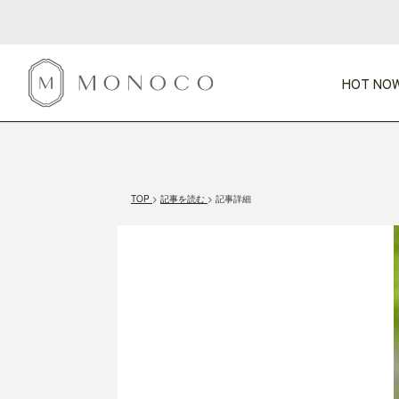
HOT NOW
新商品
CATEGORY
PRICE
SCENE
HOT NOW!
GIFTS
インテリア
1,000円未満
1,000円 
TOP
記事を読む
記事詳細
今週のT
カテゴリから探す
価格から探す
シーンから探す
すべて
すべて
特別な贈りもの
家具
すべての
会話が弾む
収納
特集一
気のきく手土産
照明
毎日使ってね
インテリア雑貨
おまと
ベランダ・庭
アウト
インテリア／そ