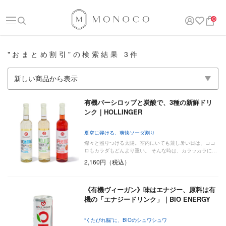
0
"おまとめ割引"の検索結果 3件
有機バーシロップと炭酸で、3種の新鮮ドリ
ンク｜HOLLINGER
夏空に弾ける、爽快ソーダ割り
燦々と照りつける太陽。室内にいても蒸し暑い日は、ココ
ロもカラダもどんより重い。 そんな時は、カラッカラに…
2,160円（税込）
《有機ヴィーガン》味はエナジー、原料は有
機の「エナジードリンク」｜BIO ENERGY
“くたびれ脳”に、BIOのシュワシュワ