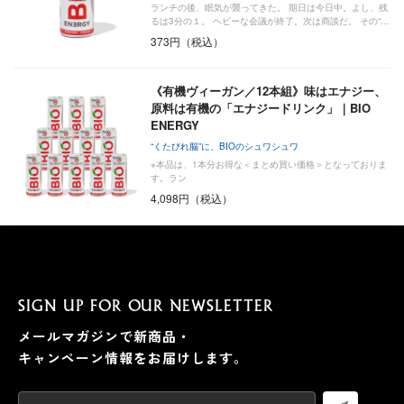
ランチの後、眠気が襲ってきた。 期日は今日中。よし、残
るは3分の１。 ヘビーな会議が終了。次は商談だ。 その“…
373円（税込）
《有機ヴィーガン／12本組》味はエナジー、
原料は有機の「エナジードリンク」｜BIO
ENERGY
“くたびれ脳”に、BIOのシュワシュワ
※本品は、1本分お得な＜まとめ買い価格＞となっておりま
す。ラン
4,098円（税込）
SIGN UP FOR OUR NEWSLETTER
メールマガジンで新商品・
キャンペーン情報をお届けします。