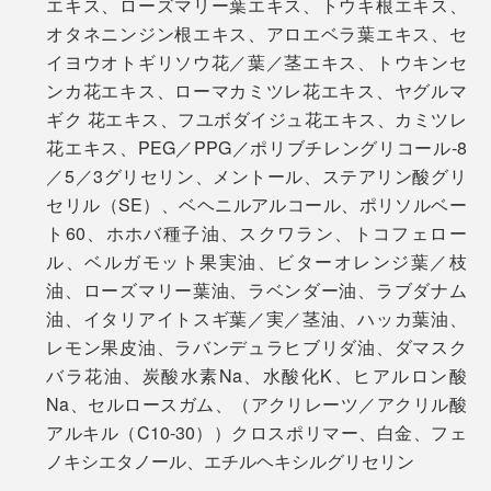
エキス、ローズマリー葉エキス、トウキ根エキス、
ジェル状のクリームがスッとなじむので、ウエアがベタ
愛用者が多く、施術用としても採用されています。
オタネニンジン根エキス、アロエベラ葉エキス、セ
ベタすることもありません。」
ベネクス ブランドストーリーはこちら＞
イヨウオトギリソウ花／葉／茎エキス、トウキンセ
ベネクス リカバリーウエアはこちら＞
ンカ花エキス、ローマカミツレ花エキス、ヤグルマ
編集・山口は原稿書きで頭がパンパンになってきた夕方
ギク 花エキス、フユボダイジュ花エキス、カミツレ
ごろ、こめかみや耳周りに塗るのがお気に入り。「
スー
花エキス、PEG／PPG／ポリブチレングリコール-8
パータントン
」と一緒に使うと、モヤがかった頭のなか
／5／3グリセリン、メントール、ステアリン酸グリ
がスッキリ晴れるようです！
セリル（SE）、ベヘニルアルコール、ポリソルベー
ト60、ホホバ種子油、スクワラン、トコフェロー
ル、ベルガモット果実油、ビターオレンジ葉／枝
油、ローズマリー葉油、ラベンダー油、ラブダナム
油、イタリアイトスギ葉／実／茎油、ハッカ葉油、
レモン果皮油、ラバンデュラヒブリダ油、ダマスク
バラ花油、炭酸水素Na、水酸化K、ヒアルロン酸
Na、セルロースガム、（アクリレーツ／アクリル酸
アルキル（C10-30））クロスポリマー、白金、フェ
ノキシエタノール、エチルヘキシルグリセリン