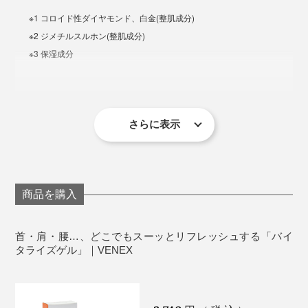
スーパータントンはこちら
※1 コロイド性ダイヤモンド、白金(整肌成分)
※2 ジメチルスルホン(整肌成分)
※3 保湿成分
製造国：日本
＜使用上の注意＞
さらに表示
傷やはれもの、しっしん等、異常のある部位には使
わないでください。
目に入ったときは、直ちに洗い流してください。
常温で保管してください。極端に高温または低温の
商品を購入
場所、直射日光のあたる場所には保管しないでくだ
さい。
首・肩・腰…、どこでもスーッとリフレッシュする「バイ
下記のような場合には、使用を中止し、皮膚科専門
タライズゲル」｜VENEX
医等にご相談されることをおすすめします。
※使用中、赤み、はれ、かゆみ、刺激、色抜け（白斑等）や黒ずみ等の異常
があらわれた場合。
※使用した肌に、直射日光があたって上記のような異常があらわれた場合。