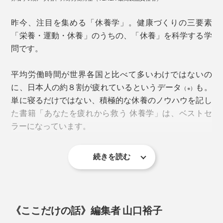
ーに。カラダがふっと軽くなるのを感じられると思いま
す。
昨今、注目を集める「休養学」。健康づくりの三要素
「栄養・運動・休養」のうちの、「休養」を科学する学
問です。
平均労働時間が世界各国と比べて多いわけではないの
に、日本人の約８割が疲れているというデータ
も。
（※）
単に寝るだけではない、積極的な休養のノウハウを記し
た書籍「あなたを疲れから救う 休養学」は、ベストセ
ラーになっています。
＜有機イオウ（ジメチルスルホン※2）＞
続きを読む
※一般社団法人 日本リカバリー協会 「
リカバリー（休養・抗疲労）白書2024レポ
もともと人間の軟骨・筋肉・皮膚などにも含まれる成
ート
」
分。サプリメントにも取り入れられることが多く、美肌
その著者であり、休養学の第一人者として知られる片野
や健康を保つために利用されています。
秀樹氏こそ、休養を科学的にサポートするためのブラン
《ここだけの話》編集者 山口裕子
ド『VENEX』の創業メンバー（現執行役員）。
別名MSM（※２）とも呼ばれ、温泉の硫黄とは別モノ。