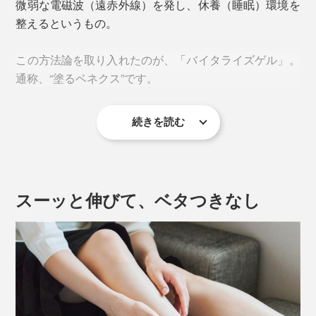
微弱な電磁波（遠赤外線）を発し、休養（睡眠）環境を
整えるというもの。
この方法論を取り入れたのが、「バイタライズゲル」。
通称、“塗るベネクス”です。
続きを読む
休養学に基づきレシピを設計。皮膚、嗅覚、浸透（角質
層まで）のトリプルアプローチとマッサージで血行を促
進し、筋肉をゆるませてくれます。
スーッと伸びて、ベタつきなし