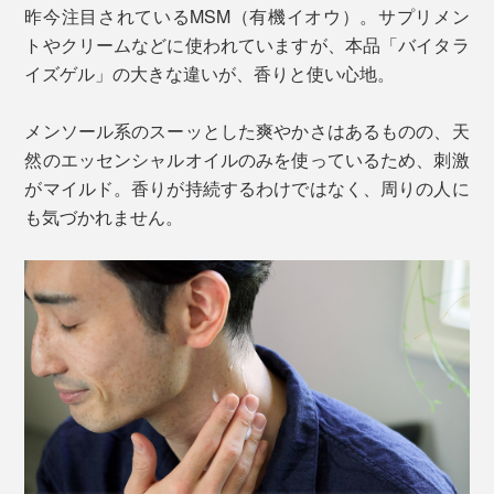
昨今注目されているMSM（有機イオウ）。サプリメン
本品には、樹木由来で無味無臭の「有機イオウ（※2）」
トやクリームなどに使われていますが、本品「バイタラ
本品は、休養学の理論を「塗るアイテム」に落とし込ん
パウダーを配合しています。
イズゲル」の大きな違いが、香りと使い心地。
だ、新発想の「マッサージジェルクリーム」です。
メンソール系のスーッとした爽やかさはあるものの、天
片野氏は体内の神経伝達物質について、ベネクスのホー
然のエッセンシャルオイルのみを使っているため、刺激
ムページ内でこう述べています（コラム：休養学を学ぼ
がマイルド。香りが持続するわけではなく、周りの人に
う～神経伝達物質と活力UP～）。
も気づかれません。
「活力ある毎日を送るためには神経伝達物質が大きな役
割を果たします。快感をもたらすドーパミンや、精神を
安定させるセロトニンなどは代表的な神経伝達物質。
神経伝達速度の低下は感覚の鈍化や反射の遅れ、ぎこち
ない動きなどに現れます。また、神経障害性疼痛と呼ば
れる痛みを引き起こします。
＜海洋深層水（※3）＞
これは、痛みの信号が出過ぎる状態です。この神経伝達
ゲルの成分のなかで最も多い「水」にもこだわり、沖