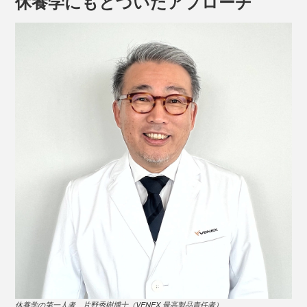
休養学にもとづいたアプローチ
＜ハーブ＆精油＞
11種の植物エキスと10種の精油を独自のブレンドで配
合。最初に感じるのは、スーッと爽やかなハーブの香
り、奥に高級スパのようなアロマが広がり、刺激はマイ
写真は、VENEXスタンダードドライ＋の
半袖トップス
と
ハーフパンツ
ルド。合成香料は使っていません。
スポーツをした後や、デスク仕事で首・肩・腰がつらく
なった時に塗ってマッサージすると、スポットリカバリ
休養学の第一人者、片野秀樹博士（VENEX 最高製品責任者）