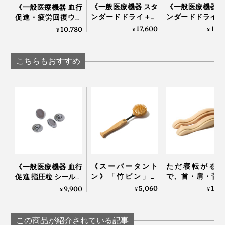
《一般医療機器 スタ
《一般医療機器 
《一般医療機器 血行
ンダードドライ＋／
ンダードドライ＋
促進・疲労回復ウエ
長袖トップス》サラ
ョガーパンツ》
ア》テラヘルツ鉱石
17,600
18,
10,780
¥
¥
¥
サラの肌触り、疲
サラの肌触り、
粉末を特殊プリント
れ・コリを改善する
れ・コリを改善
した「FLOW
「リカバリーウエ
「リカバリーウ
WEAR」｜遠赤技研
こちらもおすすめ
ア」｜VENEX
ア」｜VENEX
《スーパータント
ただ寝転がるだ
《一般医療機器 血行
ン》「竹ピン」と
で、首・肩・背
促進 指圧粒 シール４
「しなり」で、心地
腰のガチガチ筋
シート付》貼るだけ
5,060
11,
9,900
¥
¥
¥
よく体をほぐす、マ
ほぐれていく「
でコリをほぐす
ッサージブラシ｜サ
サージ指圧器」
「Tera Heal」｜遠赤
ンエア｜スーパータ
圧らくだ
技研
この商品が紹介されている記事