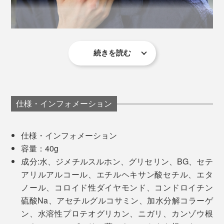
のバランスを整える事は、イキイキとした活力に満ちた
縄・久米島沖の海底600mから汲み上げた、海洋深層水
毎日を過ごすために重要です」
（※3）を使用。ミネラル豊富で、タラソテラピーでも使
用される水です。
続きを読む
医薬品ではないので、使い方に決まりはありませんが、
片野秀樹氏プロフィール
ベネクス営業・関川さんのおすすめは朝起きてすぐ。
博士（医学）
専門分野：休養・疲労・健康科学
「ベッドから起き上がって、首や肩に違和感があるなと
一般社団法人日本リカバリー協会 代表理事
仕様・インフォメーション
感じた時に使っています。スリスリするだけでも違いま
国立研究開発法人理化学研究所 客員研究員
すし、スーッとした香りも手伝って、気持ちよく一日の
睡眠改善インストラクター
仕様・インフォメーション
スタートが切れています」
メディカルアロマインストラクター
容量：40g
日本未病総合研究所 未病公認講師（休養学）
成分:水、ジメチルスルホン、グリセリン、BG、セテ
MONOCO代表・柿山は、ゴルフ中に使用。
アリルアルコール、エチルヘキサン酸セチル、エタ
休養学という学問体系を作り上げた休養研究の第一人
ノール、コロイド性ダイヤモンド、コンドロイチン
「グリーン後半、だんだん腕が重だるくなってきたころ
者。編著書に「休養学基礎；疲労を防ぐ！健康指導に活
硫酸Na、アセチルグルコサミン、加水分解コラーゲ
に塗ってマッサージすると、 パフォーマンスが復活。
かす（メディカ出版）」著書に「休養学；あなたを疲れ
そのほかの成分にも、天然由来のものにこだわり、ナチ
ン、水溶性プロテオグリカン、ニガリ、カンゾウ根
最終ホールまで調子をキープできて、翌日もいい感じ！
から救う（東洋経済新報）」がある。
ュラルな使い心地を実現。アスリートやトレーナーにも