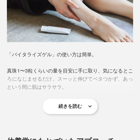
「バイタライズゲル」の使い方は簡単。
<DPV576（※1）>
真珠1〜3粒くらいの量を目安に手に取り、気になるとこ
『VENEX』が開発したオリジナル成分で、ナノプラチ
ろになじませるだけ。スーッと伸びてベタつかず、あっ
ナなどの鉱物「DPV576（※1）」。
という間に肌はサラサラ。
『VENEX』のすべてのリカバリーウェアの生地に練り
込まれています。
続きを読む
使う回数や時間帯に決まりはありませんが、おすすめは
お風呂上がりのリラックスタイム。ハーブの香りに包ま
れながら、マッサージやストレッチをすれば、たちまち
ほぐれていきます。