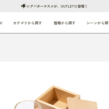
シアバターコスメが、OUTLETに登場！
!
カテゴリから探す
価格から探す
シーンから探
つめた〜い夏、どうぞ！
HEALTHY
家電
HOME
ファッション
- 3,000円
3,000円 - 5,000円
5,000円 - 10,000円
OP10
すべて
すべて
すべて
すべて
す
朝までぐっすり
リビング家電
居心地のいい空間
服
ひ
商品 (新着順)
本気で休む
キッチン家電
家事ルンルン
バッグ
ほ
覧
いつも清潔
美容・健康家電
食いしん坊クラブ
靴・靴下
や
じぶんメンテナンス
オーディオ家電
料理と団らん
レイングッズ
仕
め割引
おうちエクササイズ
ファッション／小物
レット
の他