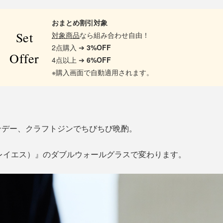
おまとめ割引対象
Set
対象商品
なら組み合わせ自由！
2点購入 ➔
3%OFF
Offer
4点以上 ➔
6%OFF
※購入画面で自動適用されます。
ンデー、クラフトジンでちびちび晩酌。
（レイエス）』のダブルウォールグラスで変わります。