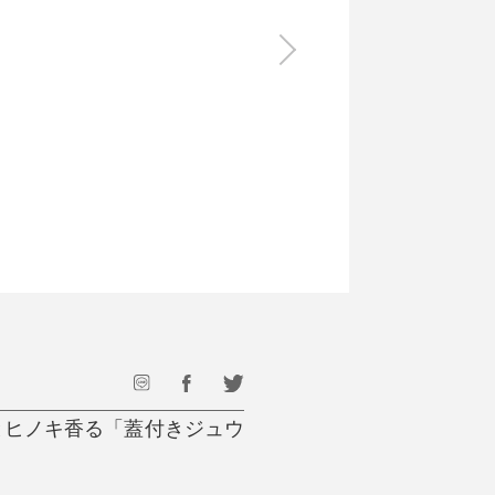
食料品
旅行・遊び
すべて
すべて
最後のひと口までキンキン
ドリンク
旅行
フード
アウトドア
旅行遊び／その他
とヒノキ香る「蓋付きジュウ