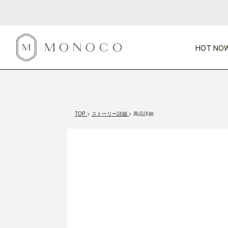
HOT NOW
新商品
CATEGORY
PRICE
SCENE
HOT NOW!
GIFTS
インテリア
1,000円未満
1,000円 
TOP
ストーリー詳細
商品詳細
今週のT
カテゴリから探す
価格から探す
シーンから探す
すべて
すべて
特別な贈りもの
家具
すべての
会話が弾む
収納
特集一
気のきく手土産
照明
毎日使ってね
インテリア雑貨
おまと
ベランダ・庭
アウト
インテリア／そ