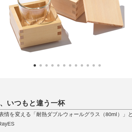
日用品
健康・美容
すべて
すべて
ひんやり今治タオル、生き返る〜
掃除・洗濯
肌・髪ケア
タオル
バスグッズ
スリッパ
ひんやりグッズ
防災用品
あったかグッズ
水筒
健康グッズ
日用品／その他
オーラルケア
、いつもと違う一杯
表情を変える「耐熱ダブルウォールグラス（80ml）」
ayES