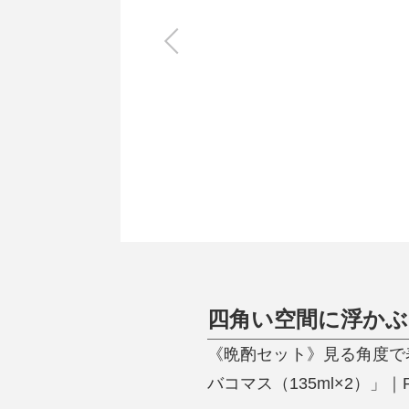
キッチン
すべて
調理家電
調理器具
食器
タオル・ふきん
キッチン雑貨
四角い空間に浮かぶ
《晩酌セット》見る角度で
バコマス（135ml×2）」｜R