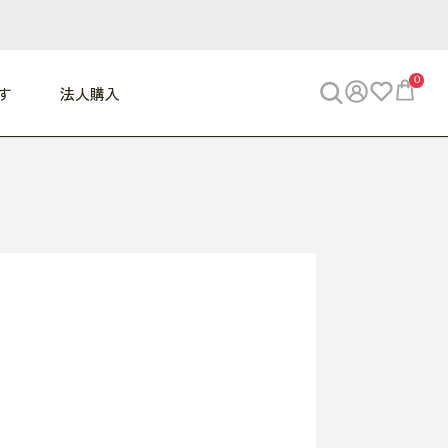
0
す
法人購入
WORK
ビジネス
ENJOY
寝具
10,000円 - 30,000円
30,000円以上
べて
すべて
すべて
すべて
らめきデスク
PC・スマホ関連
お出かけスパイス
敷き寝具
っと一息ふぅ
椅子・クッション
思い出トラベル
掛け寝具
っぱり清潔感
収納
外で過ごすって最高
パジャマ
事へGO
ビジネス／小物
好き・・にどっぷり
枕・小物