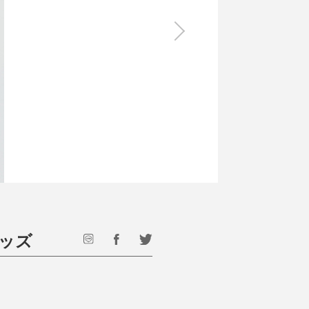
食料品
旅行・遊び
すべて
すべて
最後のひと口までキンキン
ドリンク
旅行
フード
アウトドア
旅行遊び／その他
ッズ