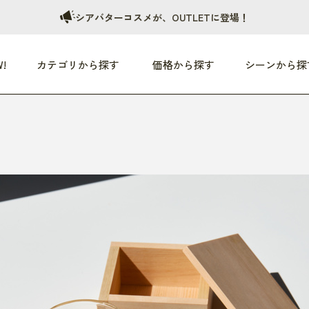
シアバターコスメが、OUTLETに登場！
!
カテゴリから探す
価格から探す
シーンから探
つめた〜い夏、どうぞ！
HEALTHY
家電
HOME
ファッション
- 3,000円
3,000円 - 5,000円
5,000円 - 10,000円
OP10
すべて
すべて
すべて
すべて
す
朝までぐっすり
リビング家電
居心地のいい空間
服
ひ
商品 (新着順)
本気で休む
キッチン家電
家事ルンルン
バッグ
ほ
覧
いつも清潔
美容・健康家電
食いしん坊クラブ
靴・靴下
や
じぶんメンテナンス
オーディオ家電
料理と団らん
レイングッズ
仕
め割引
おうちエクササイズ
ファッション／小物
レット
の他