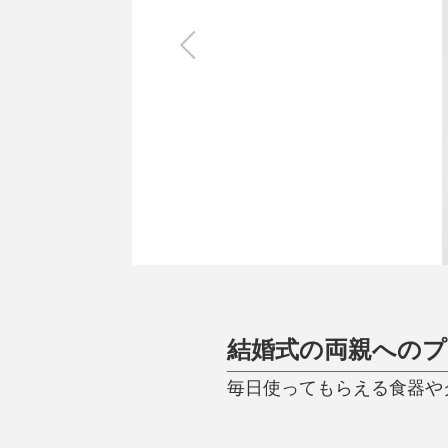
キッチン
すべて
調理家電
調理器具
食器
タオル・ふきん
キッチン雑貨
結婚式の両親への
毎日使ってもらえる食器や