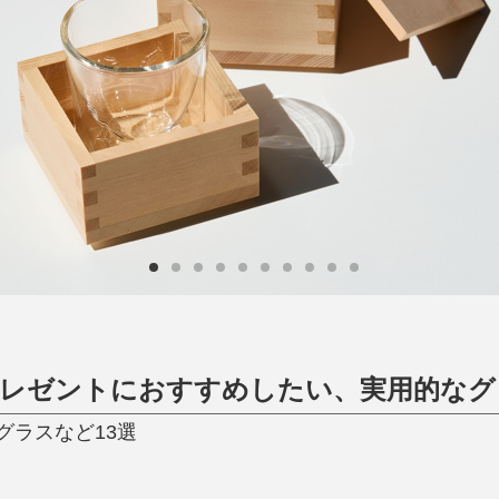
日用品
健康・美容
すべて
すべて
ひんやり今治タオル、生き返る〜
掃除・洗濯
肌・髪ケア
タオル
バスグッズ
スリッパ
ひんやりグッズ
防災用品
あったかグッズ
水筒
健康グッズ
日用品／その他
オーラルケア
プレゼントにおすすめしたい、実用的なグ
グラスなど13選