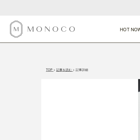
HOT NOW
新商品
CATEGORY
PRICE
SCENE
HOT NOW!
GIFTS
インテリア
1,000円未満
1,000円 
TOP
記事を読む
記事詳細
今週のT
カテゴリから探す
価格から探す
シーンから探す
すべて
すべて
特別な贈りもの
家具
すべての
会話が弾む
収納
特集一
気のきく手土産
照明
毎日使ってね
インテリア雑貨
おまと
ベランダ・庭
アウト
インテリア／そ