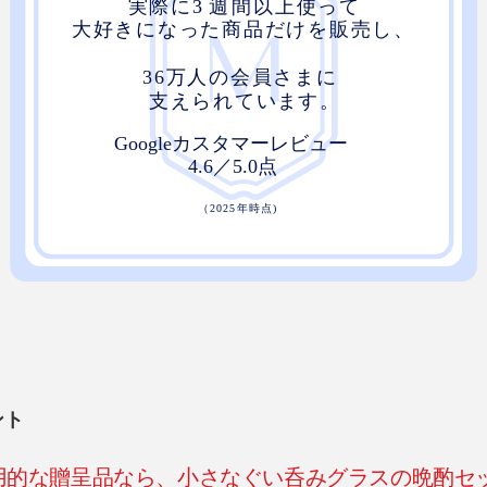
ント
用的な贈呈品なら、小さなぐい呑みグラスの晩酌セ