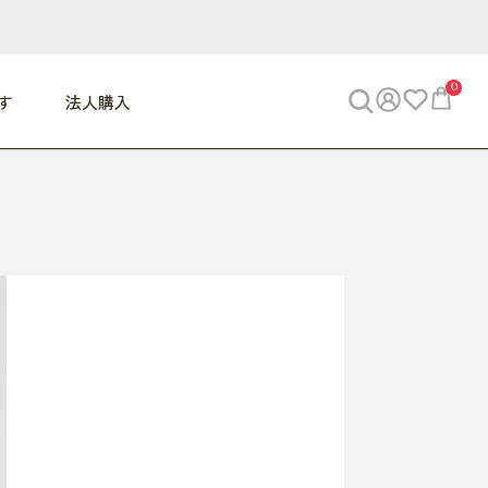
0
す
法人購入
WORK
ビジネス
ENJOY
寝具
10,000円 - 30,000円
30,000円以上
べて
すべて
すべて
すべて
らめきデスク
PC・スマホ関連
お出かけスパイス
敷き寝具
っと一息ふぅ
椅子・クッション
思い出トラベル
掛け寝具
っぱり清潔感
収納
外で過ごすって最高
パジャマ
事へGO
ビジネス／小物
好き・・にどっぷり
枕・小物