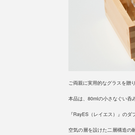
ご両親に実用的なグラスを贈
本品は、80mlの小さなぐい
『RayES（レイエス）』の
空気の層を設けた二層構造の