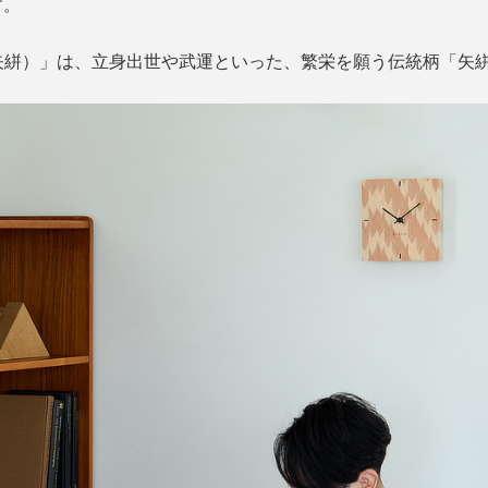
す。
I（矢絣）」は、立身出世や武運といった、繁栄を願う伝統柄「矢