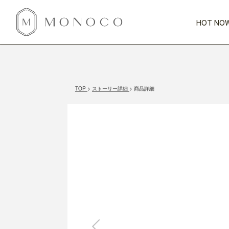
HOT NOW
新商品
CATEGORY
PRICE
SCENE
HOT NOW!
GIFTS
インテリア
1,000円未満
1,000円 
TOP
ストーリー詳細
商品詳細
今週のT
カテゴリから探す
価格から探す
シーンから探す
すべて
すべて
特別な贈りもの
家具
すべての
会話が弾む
収納
特集一
気のきく手土産
照明
毎日使ってね
インテリア雑貨
おまと
ベランダ・庭
アウト
インテリア／そ
キッチン
すべて