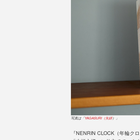
写真は「
YAGASURI（矢絣
）」
『NENRIN CLOCK（