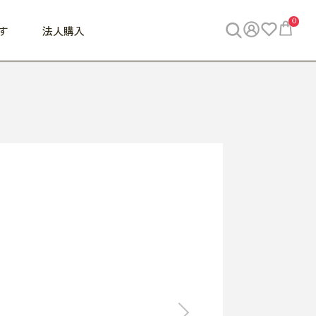
0
す
法人購入
WORK
ビジネス
ENJOY
寝具
10,000円 - 30,000円
30,000円以上
べて
すべて
すべて
すべて
らめきデスク
PC・スマホ関連
お出かけスパイス
敷き寝具
っと一息ふぅ
椅子・クッション
思い出トラベル
掛け寝具
っぱり清潔感
収納
外で過ごすって最高
パジャマ
事へGO
ビジネス／小物
好き・・にどっぷり
枕・小物
食料品
旅行・遊び
すべて
すべて