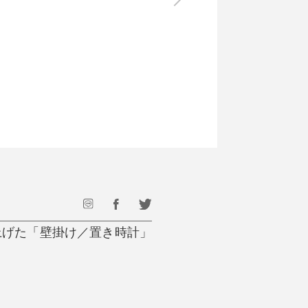
最後のひと口までキンキン
ドリンク
旅行
フード
アウトドア
旅行遊び／その他
上げた「壁掛け／置き時計」