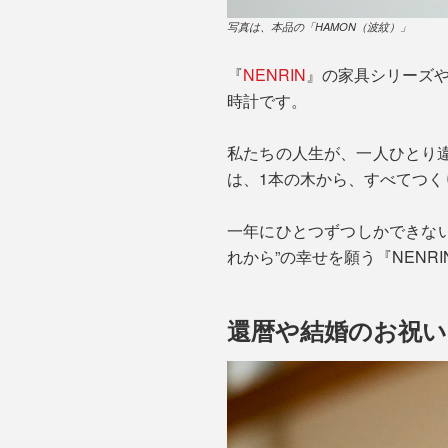
写真は、本品の「HAMON（波紋）」
『
NENRIN
』の家具シリーズ
時計です。
私たちの人生が、一人ひとり
は、1本の木から、すべてつく
一年にひとつずつしかできない
れから”の幸せを願う『NENR
還暦や結婚のお祝い