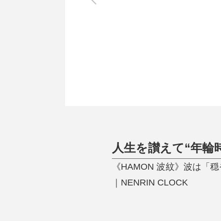
調理家電
調理器具
食器
タオル・ふきん
キッチン雑貨
人生を讃えて“年輪
《HAMON 波紋》波は
｜NENRIN CLOCK