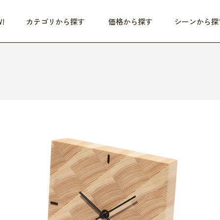
!
カテゴリから探す
価格から探す
シーンから探
つめた〜い夏、どうぞ！
HEALTHY
家電
HOME
ファッション
- 3,000円
3,000円 - 5,000円
5,000円 - 10,000円
OP10
すべて
すべて
すべて
すべて
す
朝までぐっすり
リビング家電
居心地のいい空間
服
ひ
商品 (新着順)
本気で休む
キッチン家電
家事ルンルン
バッグ
ほ
覧
いつも清潔
美容・健康家電
食いしん坊クラブ
靴・靴下
や
じぶんメンテナンス
オーディオ家電
料理と団らん
レイングッズ
仕
め割引
おうちエクササイズ
ファッション／小物
レット
の他
日用品
健康・美容
すべて
すべて