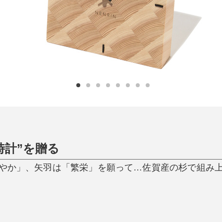
ひんやり今治タオル、生き返る〜
掃除・洗濯
肌・髪ケア
タオル
バスグッズ
スリッパ
ひんやりグッズ
防災用品
あったかグッズ
水筒
健康グッズ
日用品／その他
オーラルケア
時計”を贈る
「穏やか」、矢羽は「繁栄」を願って…佐賀産の杉で組み