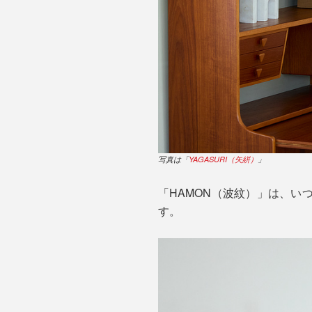
写真は「
YAGASURI（矢絣）
」
「HAMON（波紋）」は、
す。