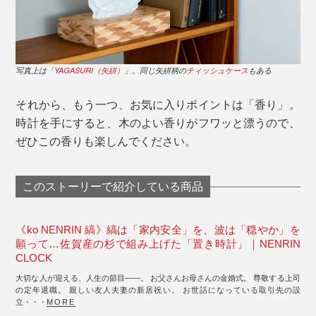
写真上は「
YAGASURI（矢絣）
」。同じ矢絣柄の
ティッシュケース
もある
それから、もう一つ、お気に入りポイントは「香り」。
時計を手にすると、木のよい香りがフワッと漂うので、
ぜひこの香りも楽しんでください。
このストーリーで紹介している商品
《ko NENRIN 縞》縞は「家内安全」を、波は「穏やか」を
願って…佐賀産の杉で組み上げた「置き時計」｜NENRIN
CLOCK
大切な人が迎える、人生の節目――。 お父さんお母さんの金婚式。 尊敬する上司
の定年退職。 親しい友人夫妻の新居祝い。 お世話になっている取引先の設
立・・・
MORE