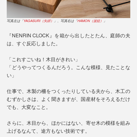
写真左は「
YAGASURI（矢絣）
」、写真右は「
HAMON（波紋）
」
『NENRIN CLOCK』を箱から出したとたん、庭師の夫
は、すぐ反応しました。
「これすごいね！木目がきれい」
「どうやってつくるんだろう。こんな模様、見たことな
い」
仕事で、木製の柵をつくったりしている夫から、木工の
むずかしさは、よく聞きますが、国産材をそろえるだけ
でも、大変なこと。
さらに、木目から、ほかにはない、寄せ木の模様を組み
上げるなんて、途方もない技術です。