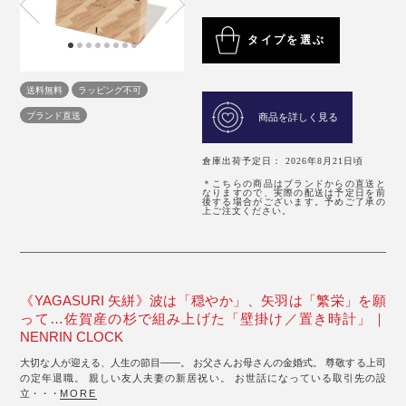
タイプを選ぶ
送料無料
ラッピング不可
ブランド直送
商品を詳しく見る
倉庫出荷予定日： 2026年8月21日頃
＊こちらの商品はブランドからの直送と
なりますので、実際の配送は予定日を前
後する場合がございます。予めご了承の
上ご注文ください。
《YAGASURI 矢絣》波は「穏やか」、矢羽は「繁栄」を願
って…佐賀産の杉で組み上げた「壁掛け／置き時計」｜
NENRIN CLOCK
大切な人が迎える、人生の節目――。 お父さんお母さんの金婚式。 尊敬する上司
の定年退職。 親しい友人夫妻の新居祝い。 お世話になっている取引先の設
立・・・
MORE