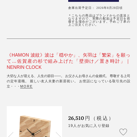
倉庫出荷予定日： 2026年8月28日頃
＊こちらの商品はブランドからの直送と
なりますので、実際の配送は予定日を前
後する場合がございます。予めご了承の
上ご注文ください。
《HAMON 波紋》波は「穏やか」、矢羽は「繁栄」を願っ
て…佐賀産の杉で組み上げた「壁掛け／置き時計」｜
NENRIN CLOCK
大切な人が迎える、人生の節目――。 お父さんお母さんの金婚式。 尊敬する上司
の定年退職。 親しい友人夫妻の新居祝い。 お世話になっている取引先の設
立・・・
MORE
26,510
円（税込）
19人がお気に入り登録