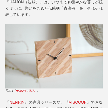
「HAMON（波紋）」は、いつまでも穏やかな暮しが続
くように、願いをこめた伝統柄「青海波」を、それぞれ
表しています。
写真は「
HAMON（波紋）
」
『
NENRIN
』の家具シリーズや、『
M.SCOOP
』でおな