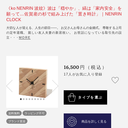
《ko NENRIN 波紋》波は「穏やか」、縞は「家内安全」を
願って…佐賀産の杉で組み上げた「置き時計」｜NENRIN
CLOCK
大切な人が迎える、人生の節目――。 お父さんお母さんの金婚式。 尊敬する上司
の定年退職。 親しい友人夫妻の新居祝い。 お世話になっている取引先の設
立・・・
MORE
16,500
円（税込）
17人がお気に入り登録
タイプを選ぶ
送料無料
ラッピング不可
ブランド直送
商品を詳しく見る