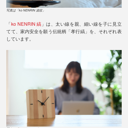
写真は「ko NENRIN 波紋」
「
ko NENRIN 縞
」は、太い線を親、細い線を子に見立
てて、家内安全を願う伝統柄「孝行縞」を、それぞれ表
しています。