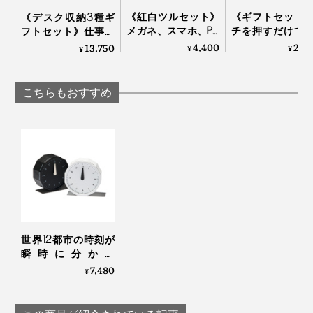
いてきた証で、私たち一人ひとりの人生と同じなので、
《紅白ツルセット》
《ギフトセット
《デスク収納3種ギ
メガネ、スマホ、PC
チを押すだけで
フトセット》仕事の
大事にしたい。
画面をピカピカにす
かにスイッチO
道具を整理整頓！木
4,400
24,
13,750
¥
¥
¥
る、形状記憶の“布オ
水なし・コード
の温かみにデスク
だから、それぞれの杉の個性を活かすために、ひとつの
リガミ”｜Peti Peto プ
で使える「アロ
も、心も、ととのう
チペット
ィフューザー本
時計は、1本の木から、すべてつくり上げるようにして
｜M.SCOOP
こちらもおすすめ
エッセンシャル
います」（實松さん）
ル」｜WEEK EN
AROMA DIFFUSER 
世界12都市の時刻が
瞬時に分かる
「World Clock」|
7,480
¥
MASAFUMI ISHIKAWA
.Design