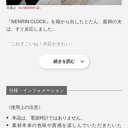
「年輪時計」から20年後にできた「ko NENRIN」
現代なら、還暦や米寿、金婚式や結婚のお祝い、定年退
写真は「
ko NENRIN 縞
」
職祝い、企業の周年記念に、ぴったりです。
続いて、人気の『M.SCOOP』シリーズを始めとする、
『NENRIN CLOCK』を箱から出したとたん、庭師の夫
木工商品をつくり出していった實松さんでしたが、
ご希望の方には、時計裏側のプレートに、無料で60字ま
は、すぐ反応しました。
でのオリジナルメッセージを、こんなふうに刻印できま
「2015年、パリの展示会に出展した時、海外のバイヤ
す（メッセージのお申込み方法は、商品説明下部の《オ
「これすごいね！木目がきれい」
ーから問われて、衝撃を受けました。
リジナルメッセージの刻印について》をご覧ください）
なぜ、日本の木でつくらないの？
続きを読む
「これからも二人なかよく長生きしてね」
「どうやってつくるんだろう。こんな模様、見たことな
日本には、木がないの？
い」
「長い間お勤めおつかれさまでした。これからも幸せな
日本の木工は、アメリカ産を始め、価格も量も質も安定
人生を送ってください」
仕事で、木製の柵をつくったりしている夫から、木工の
仕様・インフォメーション
している外材を使うことが当たり前でした。
むずかしさは、よく聞きますが、国産材をそろえるだけ
「結婚おめでとう！末永くお幸せに 〇〇より」
でも、大変なこと。
でも、なぜ、わざわざアメリカの木を輸入して、日本で
《使用上の注意》
つくった製品を、パリへ持ってきているのか。
「創立100周年 株式会社〇〇〇 令和6年1月吉日」
本品は、電波時計ではありません。
さらに、木目から、ほかにはない、寄せ木の模様を組み
素材本来の色味や質感を楽しんでいただきたいた
上げるなんて、途方もない技術です。