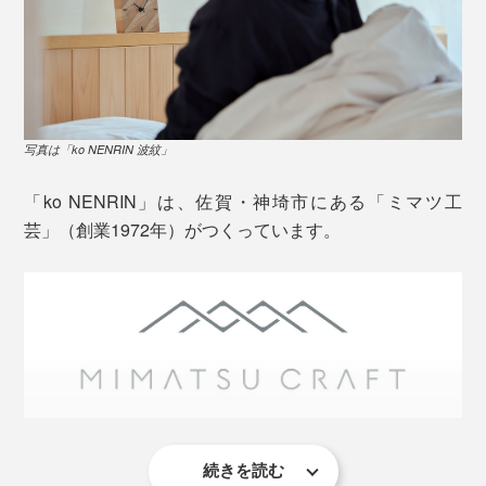
写真は「ko NENRIN 波紋」
「ko NENRIN」は、佐賀・神埼市にある「ミマツ工
芸」（創業1972年）がつくっています。
写真は「ko NENRIN 波紋」
『NENRIN』の家具シリーズや、『M.SCOOP』でおな
じみのミマツ工芸が、地元・佐賀で採れた樹齢30～50
年の杉を、選び抜いてつくっています。
杉の木は、年輪の真ん中周辺（芯材）は赤く、周り（辺
続きを読む