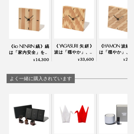
《YAGASURI 矢絣》
《HAMON 波紋
《ko NENRIN 縞》縞
波は「穏やか」、矢
は「穏やか」、
は「家内安全」を、
羽は「繁栄」を願っ
は「繁栄」を願っ
波は「穏やか」を願
33,600
26,
14,300
¥
¥
¥
て…佐賀産の杉で組み
佐賀産の杉で組
って…佐賀産の杉で組
上げた「壁掛け／置
げた「壁掛け／
み上げた「置き時
写真上は『NENRIN CLOCK』の「
YAGASURI（矢絣）
」。同じ矢絣柄で
大切な人への贈り物にふさわしい『NENRIN CLOCK』は、すべてギフトボックス
き時計」｜NENRIN
時計」｜NENR
計」｜NENRIN
よく一緒に購入されています
『NENRIN』シリーズの
ティッシュケース
もある
入りです。写真は、「ko NENRIN 波紋」
CLOCK
CLOCK
CLOCK
それから、もう一つ、お気に入りポイントは「香り」。
「私たちの人生が、一人ひとり違うように、杉の木もさ
時計を手にすると、木のよい香りがフワッと漂うので、
まざまです。切ってみると、例えば、真ん中の芯材は、
ぜひこの香りも楽しんでください。
赤みがかったものから、茶色、黒っぽいものまであった
り、色もサイズもバラバラ。
でも、それは1本1本すべてが、それぞれの一生を生き抜