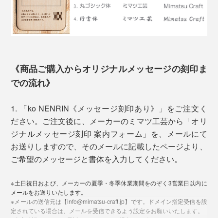
「ko NENRIN」の模様は、古来から縁起がいいとされ
る「吉祥文様」。「波紋」と「縞」の2種類です。
《商品ご購入からオリジナルメッセージの刻印ま
での流れ》
1. 「ko NENRIN《メッセージ刻印あり》」をご注文く
ミマツ工芸の2代目社長、實松英樹（さねまつ・ひでき）さん
ださい。ご注文後に、メーカーのミマツ工芸から「オリ
ジナルメッセージ刻印 案内フォーム」を、メールにて
「家具のパーツは売れていたけれど、私たちは、タンス
お送りしますので、そのメールに記載したページより、
やテーブルを買ったお客さんの顔を知りません。
ご希望のメッセージと書体を入力してください。
写真左は「ko NENRIN 波紋」、右は「
ko NENRIN 縞
」
そして、この地域に木工所は多いけれど、おたがい、何
※土日祝日および、メーカーの夏季・冬季休業期間をのぞく3営業日以内に
をつくっているかを知りません。それがずっと普通でし
贈る相手を想って、模様にこめられた願いから選べま
メールをお送りいたします。
た。
※メールの送信元は【info@mimatsu-craft.jp】です。ドメイン指定受信を設
す。
定されている場合は、メールを受信できるよう設定をお願いいたします。