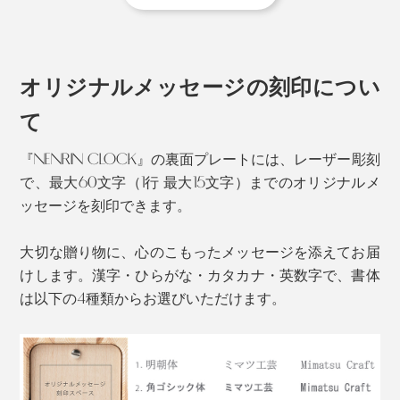
材）は白い特徴があります。
この地域は、昔から木工が盛んで、ミマツ工芸も、婚礼
用のタンスやテーブルといった、家具のパーツを専門
に、ずっとつくってきました。
オリジナルメッセージの刻印につい
ミマツ工芸の2代目社長、實松英樹（さねまつ・ひで
て
き）さんは、職人として、腕を磨いていましたが、ある
『NENRIN CLOCK』の裏面プレートには、レーザー彫刻
思いを抱えていました。
で、最大60文字（1行 最大15文字）までのオリジナルメ
ッセージを刻印できます。
大切な贈り物に、心のこもったメッセージを添えてお届
けします。漢字・ひらがな・カタカナ・英数字で、書体
は以下の4種類からお選びいただけます。
杉本来の色合いである、赤い芯材と白い辺材のグラデー
ションを、職人たちが、巧みに組み上げた模様は、なん
とも美しい。