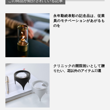
この商品が紹介されている記事
裏面プレートには、ギフトを贈る相手へ、想いが伝わる吉祥文様の解説を
永年勤続表彰の記念品は、従業
この世にひとつだけの『NENRIN CLOCK』、あなたの
員のモチベーションがあがるも
大切な人の節目に、ぜひ贈ってください。
のを
クリニックの開院祝いとして贈
りたい、花以外のアイテム13選