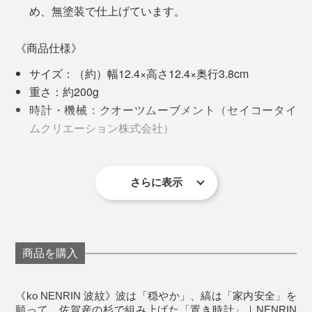
もう一度、自分のものづくりを、問い直すきっかけにな
め、無塗装で仕上げています。
りました」
最初は、丸太を切ったままだった「年輪時計」が、20年
経って、これほど洗練された『NENRIN CLOCK』に生
《商品仕様》
その答えが、2018年、地元・佐賀の杉でつくった
まれ変わるとは！
サイズ：（約）幅12.4×高さ12.4×奥行3.8cm
『NENRIN』シリーズです。
重さ：約200g
時計・機械：クオーツムーブメント（セイコータイ
ムクリエーション株式会社）
電源：単3電池1本（付属）
材質：国産杉（無塗装）
製造国：日本
さらに表示
裏面プレートのオリジナルメッセージ例。プレート下部には、吉祥文様の解説入
※本品は木目の具合で、サイズに数ミリ単位で個体差が
り
出ることがありますので、ご了承ください
想いのこもった「ko NENRIN」の時計。目をひくデザ
商品を購入
インながら、リビング、寝室、ダイニング、和室……ど
んな空間にも、自然と溶け込みます。
写真は「ko NENRIN 波紋」
《ko NENRIN 波紋》波は「穏やか」、縞は「家内安全」を
願って…佐賀産の杉で組み上げた「置き時計」｜NENRIN