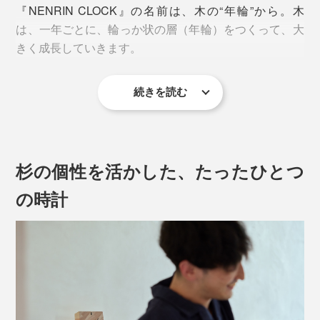
『NENRIN CLOCK』の名前は、木の“年輪”から。木
は、一年ごとに、輪っか状の層（年輪）をつくって、大
きく成長していきます。
続きを読む
それぞれの木が、一年にひとつ、輪を刻んできた美しい
年輪は、楽しい時も、大変な時も、一日一日を歩んでき
た、私たちの人生のよう。
杉の個性を活かした、たったひとつ
あなたの大切な人が歩んできた“これまで”を讃えて、“こ
の時計
れから”の幸せを願う贈り物に、『NENRIN CLOCK』
は、きっとふさわしいでしょう。
デスクやベッドサイドに置きやすいサイズの置き時計、
「ko NENRIN」が、新たに登場です。