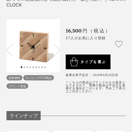
「ko NENRIN 波紋」は、タテ・ヨコ約12.4cmの正方形
杉が育ってきた歴史に、「年輪時計」から『NENRIN
CLOCK
で、デスクやベッドサイドに置きやすいサイズです。
写真は『NENRIN』の
ティッシュケース
と、『NENRIN CLOCK』の
CLOCK』へ育った歴史も重なって、これが時計である
「
YAGASURI（矢絣）
」。
ことの意義を、あらためて感じました。まさに、節目に
贈りたいギフトです。
外材が中心だった業界で、木目や色、乾燥具合、加工の
16,500
円（税込）
精度といった、質のそろった国産材、しかも、県内産を
17人がお気に入り登録
木目のそろった美しさは、まるで、小さな絵画のよう。
探すのは、簡単ではありませんでした。
リビングのコーナーや、ベッドサイド、玄関、ダイニン
「探しては切って、探しては切ってのくり返し。木が見
タイプを選ぶ
グ、いろんな場所に置いてみましたが、どこでも品のよ
つかってからも、いまの『NENRIN』シリーズの伝統柄
いアクセントになって、空間が引き立ちました。
にたどり着くまでに、幅や角度を、何度も試行錯誤し
倉庫出荷予定日： 2026年8月28日頃
送料無料
ラッピング不可商品
て、やっとできあがりました」（實松さん）
＊こちらの商品はブランドからの直送と
なりますので、実際の配送は予定日を前
ブランド直送
1分単位の正確な時間は読みとれませんが（笑）、イン
後する場合がございます。予めご了承の
上ご注文ください。
テリアとして、目も心も楽しめる時計です。
幸せを祈る『NENRIN CLOCK』は、家族や親しい友
写真は「ko NENRIN 波紋」
人、会社や長年の取引先といった、大切な人たちへの贈
り物に、選ばれ続けています。
ラインナップ