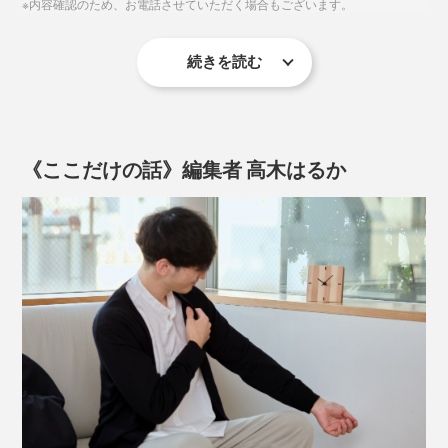
※内容確認のため、お電話させていただく場合もございます。
でも、やっぱり、自分たちの仕事を、まわりに知っても
本品「ko NENRIN 波紋」は、途切れることのない
らいたいし、買ってくれた人の顔や声を知りたい」
「波」がモチーフ。「いつまでも穏やかな暮しが続くよ
続きを読む
うに」という願いが込められた、古来からの吉祥文様
その思いから、自社でのものづくりをスタート。1998
2. フォーム入力後、再度メールにて、文字とレイアウト
「青海波」を表しています。
年、最初の商品は、丸太を切った断面を、そのまま活か
のご確認をさせていただきますので必ずご返信くださ
した「年輪時計」でした。
い。文字・レイアウトは修正も可能です。ただ、レイア
《ここだけの話》編集者 高木はるか
ウト確定後はキャンセル・変更はできません。
3. レイアウト確定後、製作に入ります。発送までの目安
は、約2週間ですが、正式なお届け日時は、メールにて
お知らせ致します。
写真は「ko NENRIN 波紋」