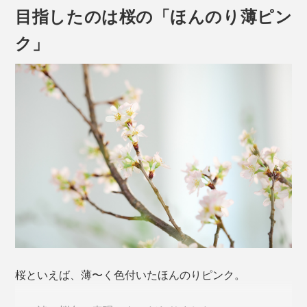
目指したのは桜の「ほんのり薄ピン
ク」
やっかいなグラスの汗＝結露、水滴が、だれもが待ち望
むモノ＝普遍的な日本のシンボル「桜」のカタチになっ
たなら、小さなしあわせを感じずにはいられません。
ゆがみない桜型の底をつくるため、「型吹き」という工
法を用いています。
本品は、240mlの「タンブラー」紅白セット。
桜といえば、薄〜く色付いたほんのりピンク。
熔けたガラス（下玉）を吹き竿に巻きつけ、型に差し込
んだ状態で竿に息を吹き込み、それを垂直に抜く。その