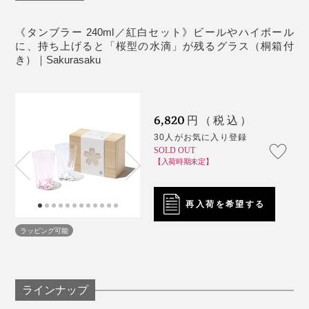
温、湿度も繊細な管理が必要。一定の「ほんのり桜色」
たとえグラスの水滴跡であっても、365日テーブルに桜
もなかなか難しいのです。
が咲いてくれるって、なんだかうれしいし、沁みる。
音が出ます
《タンブラー 240ml／紅白セット》ビールやハイボール
に、持ち上げると「桜型の水滴」が残るグラス（桐箱付
じつはこのグラス、デビューはロンドンでの展示会でし
こういう“小さなしあわせ”を贈るって、素敵ですよね。
き）｜Sakurasaku
た。
ブランドの方にお話を伺ったところ、海外の方へのギフ
トには「ロックグラス」が人気なんだとか。
6,820
円（税込）
30人がお気に入り登録
「あちゃ〜」なひと時だって、『Sakurasaku』がその
SOLD OUT
【入荷時期未定】
場をしっかり和ませてくれます。
再入荷を希望する
さらに、このグラスでビールを味わった時、その口当た
りのよさ、繊細な飲み口にも驚きました。
ラッピング可能
ラインナップ
写真は「
ロックグラス／クリア
」