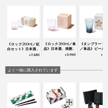
「桜」は日本人が大好きな花のイメージですが、海外で
も大人気！外国人の方にもとても喜ばれるデザインなの
写真は「
ロックグラス／クリア
」
です。
手のサイズが大きい方は、グラスを下から支えるとちょ
「100percent」といえば、MONOCOで大ヒット中の形
うど指が花びらの凹みにフィット！
状記憶する“布オリガミ”『
Peti Peto
』や15グラムのエコ
バッグ『
Cocoon
』の生みの親。
《ロック260ml／単
《タンブラー 240
《ロック260ml／紅
ウィスキーロックをカラカラと回す時の仕草にちょうど
品》日本酒、焼酎、
／単品》ビール
白セット》日本酒、
おさまりがいいらしいです。
ウィスキーロック
イボールに、持
焼酎、ウィスキーロ
3,960
3,
7,480
唇に触れた時の心地よさ、グラス全体のバランスを考え
国境を越えて、世界で愛されるプロダクトたちのコミュ
¥
¥
¥
に、持ち上げると
げると「桜型の
ックに、持ち上げる
た2mm前後の薄い飲み口。
ニケーション能力の高さは、さすがです。
「桜型の水滴」が残
滴」が残るグラ
と「桜型の水滴」が
るグラス（桐箱付
（桐箱付き）
残るグラス（桐箱付
よく一緒に購入されています
き）｜Sakurasaku
Sakurasaku
き）｜Sakurasaku
かわいいだけじゃない、飲み心地の良さも大切な人へ贈
本品は、門出や節目のお祝い、新居祝い、結婚祝い、海
る時に、嬉しいポイントになるはず。
外出張時の手土産にも贈りやすい桐箱入り。