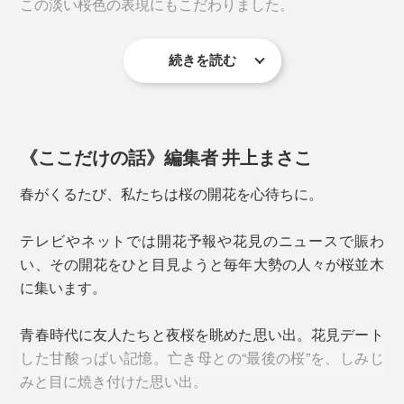
この淡い桜色の表現にもこだわりました。
「キレイに垂直に抜く技術」が難しいのだとか。
続きを読む
《ここだけの話》編集者 井上まさこ
春がくるたび、私たちは桜の開花を心待ちに。
テレビやネットでは開花予報や花見のニュースで賑わ
細口のカタチだからビールはもちろん、ハイボールやア
い、その開花をひと目見ようと毎年大勢の人々が桜並木
イスコーヒー、麦茶など、氷を入れた飲み物にぴった
桜型の角を立たせるには、実寸法よりもガラスを伸ばす
に集います。
り。
必要があり、それを研磨することで水平に仕上げていま
す。
青春時代に友人たちと夜桜を眺めた思い出。花見デート
一般的なガラスでつくるピンク色では絶妙な淡い色味が
した甘酸っぱい記憶。亡き母との“最後の桜”を、しみじ
出ず、どうしても底に色溜まりもできてしまう。
上からのぞき込んだ時、5枚の花びらのカタチが、ゆが
みと目に焼き付けた思い出。
みなくキレイにできているかの最終チェックも念入り