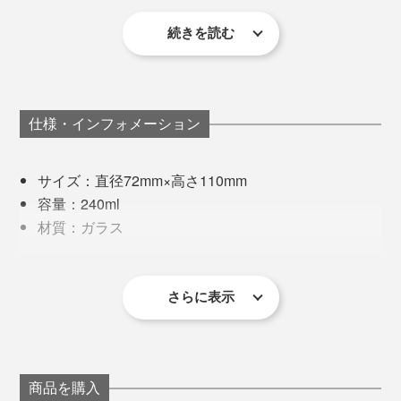
そこで、「酸化エルビウム」という着色力があまり強く
に。
ない原料（レアアースの一種）をガラス素材に混ぜ、淡
続きを読む
毎年すっぽかすこともなく、私たちの大切な時間や思い
いピンク色を表現できるレシピをつくりました。
出に寄り添ってくれる桜は、まさに“日本人の心”です
ね。
仕様・インフォメーション
写真左は本品、写真右は「
ロックグラス／クリア
」
サイズ：直径72mm×高さ110mm
容量：240ml
例えば、ビールを注ぐ時。勢い余って泡がこぼれ落ちて
材質：ガラス
しまった時も、桜チャンス！
製造国：日本
その難易度の高さから、安定的に製作できる工房も少な
同梱内容：タンブラー2個（クリア／ピンク）
ゆっくりとグラスを持ち上げてみれば、おっ！
く、何社も渡り歩いてきたのだとか。
さらに表示
※桐箱付き
※ひとつひとつ職人の手作業による製作のため、若干の個体差が
あります。あらかじめご了承ください。
写真は「
ロックグラス／ピンク
」
現在は、1906年から続く北海道・小樽のガラスメーカ
ー「深川硝子工芸」の職人が、『Sakurasaku』に命を
製作工程で色があばれてしまうこともあり、温度や気
吹き込んでいます。
商品を購入