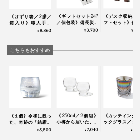
《ギフトセット24P
《デスク収納2
《けずり箸／2膳／
／個包装》備長炭で
フトセット》仕
箱入り》職人手作
ていねいに炙った、
道具を整理整頓
り、天然漆の一生も
3,700
9,
8,360
¥
¥
¥
おこげ香る炒り餅を
の温かみにデス
のの箸｜兵左衛門
ブレンド「京玄米茶
も、心も、とと
（東／煎茶ベース、
｜M.SCOOP
こちらもおすすめ
西／ほうじ茶ベー
ス）」｜京玄米茶 上
熟練した職人の手作業によって、ひとつひとつ丁寧に息
ル入ル
を吹き込まれていく『Sakurasaku』。グラスが残す水
同梱の取り扱い説明書は、裏面に英語表記も。
滴を眺めるたび、愛着も深まるはずです。
桐の蓋には桜のロゴが。スリーブを重ね合わせるとピタ
リと重なるWow！なパッケージデザインも秀逸です。
《250ml／2個組》
《カッティング
《１個》令和に甦っ
小樽から届いた、気
ックグラス／１
た、奇跡の「結霜グ
取らず、深く味わう
オーロラの光彩
ラス」｜結霜月華
7,040
8,
5,500
¥
¥
¥
ためのゴブレット型
福を、まろやか
（けっそうげっか）