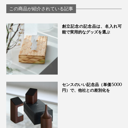
グラス「fuwari」｜
わいで口福をも
KIKIME
す、「純チタン
この商品が紹介されている記事
ーティンググラ
PROGRESS プロ
ス
創立記念の記念品は、名入れ可
能で実用的なグッズを選ぶ
センスのいい記念品（単価5000
円）で、他社との差別化を