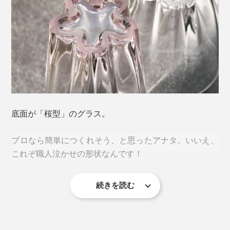
「一見すると迷惑に感じられる現象が、楽しいデザイン
底面が「桜型」のグラス。
のエッセンスを加えることで、逆に喜ばれるような愛着
が湧くカタチに変わる。」
プロなら簡単につくれそう、と思ったアナタ。いいえ、
これぞ職人泣かせの形状なんです！
プロダクトブランド「100percent（ヒャクパーセン
ト）」による、逆転の発想から生まれた、ささやかな気
続きを読む
づきにキュン♡
そもそも「桜のスタンプ」をつくるには、花びらの角を
しっかり立たせて水平に作らなければ、底に溜まった水
滴を桜型にすることはできません。