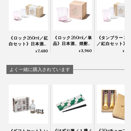
写真は「
ロックグラス／クリア
」
飲み物を入れると、グラスの内側の桜のカタチがはっき
手のサイズが大きい方は、グラスを下から支えるとちょ
りと浮かび上がって、目を楽しませてくれます。
うど指が花びらの凹みにフィット！
《ロック260ml／単
《タンブラー 240
ウィスキーロックをカラカラと回す時の仕草にちょうど
《ロック260ml／紅
品》日本酒、焼酎、
／紅白セット》
白セット》日本酒、
おさまりがいいらしいです。
ウィスキーロック
ルやハイボール
焼酎、ウィスキーロ
3,960
6,
7,480
唇に触れた時の心地よさ、グラス全体のバランスを考え
¥
¥
¥
に、持ち上げると
持ち上げると「
ックに、持ち上げる
た2mm前後の薄い飲み口。
「桜型の水滴」が残
の水滴」が残る
と「桜型の水滴」が
るグラス（桐箱付
ス（桐箱付き）
残るグラス（桐箱付
よく一緒に購入されています
き）｜Sakurasaku
Sakurasaku
き）｜Sakurasaku
かわいいだけじゃない、飲み心地の良さも大切な人へ贈
る時に、嬉しいポイントになるはず。
《けずり箸／１膳／
《30gチューブ×
《ギフトセット》い