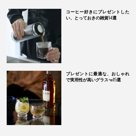
PROGRESS プロ
ス
コーヒー好きにプレゼントした
い、とっておきの雑貨14選
プレゼントに最適な、おしゃれ
で実用性が高いグラス+α15選
同梱の取り扱い説明書は、裏面に英語表記も。
桐の蓋には桜のロゴが。スリーブを重ね合わせるとピタ
リと重なるWow！なパッケージデザインも秀逸です。