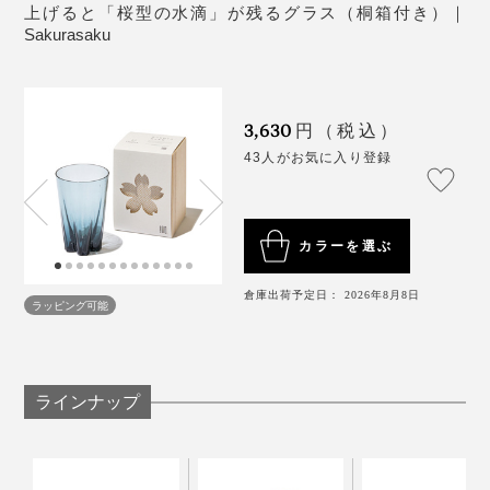
上げると「桜型の水滴」が残るグラス（桐箱付き）｜
新たに仲間入りした「リサイクルバブル」は、深みのあ
こういう“小さなしあわせ”を贈るって、素敵ですよね。
Sakurasaku
るグレー。自動車のスモークガラスなどをリサイクルし
た「小樽再生ガラス」を使用。
ブランドの方にお話を伺ったところ、海外の方へのギフ
トには「ロックグラス」が人気なんだとか。
3,630
円（税込）
再生ガラスならではの小さな気泡が活かされ、桜のカタ
43人がお気に入り登録
チも相まって、叙情的な美しさ。
「あちゃ〜」なひと時だって、『Sakurasaku』がその
場をしっかり和ませてくれます。
カラーを選ぶ
さらに、このグラスでビールを味わった時、その口当た
倉庫出荷予定日： 2026年8月8日
りのよさ、繊細な飲み口にも驚きました。
ラッピング可能
ラインナップ