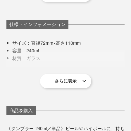
いピンク色を表現できるレシピをつくりました。
出に寄り添ってくれる桜は、まさに“日本人の心”です
ね。
仕様・インフォメーション
サイズ：直径72mm×高さ110mm
容量：240ml
材質：ガラス
例えば、ビールを注ぐ時。勢い余って泡がこぼれ落ちて
製造国：日本
しまった時も、桜チャンス！
その難易度の高さから、安定的に製作できる工房も少な
同梱内容：タンブラー1個
く、何社も渡り歩いてきたのだとか。
さらに表示
ゆっくりとグラスを持ち上げてみれば、おっ！
※桐箱付き
※ひとつひとつ職人の手作業による製作のため、若干の個体差が
あります。あらかじめご了承ください。
写真は「
ロックグラス／ピンク
」
現在は、1906年から続く北海道・小樽のガラスメーカ
ー「深川硝子工芸」の職人が、『Sakurasaku』に命を
製作工程で色があばれてしまうこともあり、温度や気
吹き込んでいます。
商品を購入
温、湿度も繊細な管理が必要。一定の「ほんのり桜色」
たとえグラスの水滴跡であっても、365日テーブルに桜
もなかなか難しいのです。
が咲いてくれるって、なんだかうれしいし、沁みる。
音が出ます
《タンブラー 240ml／単品》ビールやハイボールに、持ち