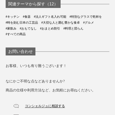
関連テーマから探す（12）
#キッチン
#食器
#法人ギフト名入れ可能
#特別なグラスで乾杯を
#時を刻む日本の工芸品
#大切な人と囲む豊かな食卓
#グルメ
#家飲み
#おもてなし
#おまとめ割引
#料理と団らん
#すべての商品
お問い合わせ
お客様、いつも有り難うございます！
なにかご不明な点などありませんか?
商品の仕様や利用方法など、お気軽にお尋ねください。
コンシェルジュに相談する