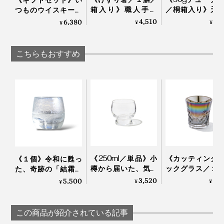
じつはこのグラス、デビューはロンドンでの展示会でし
箱入り》職人手作
／桐箱入り》天
つものウイスキー、
た。
り、天然漆の一生も
分97.1%、フッ素
ジン、ラムが、樽チ
4,510
5,
6,380
¥
¥
¥
のの箸｜兵左衛門
泡剤・研磨剤・
ップで劇的アップグ
料・合成原料フ
レードする「3種の
の「木曽檜歯磨
ウッドチップ
こちらもおすすめ
「桜」は日本人が大好きな花のイメージですが、海外で
ェル」
（350mlボトル＋リ
も大人気！外国人の方にもとても喜ばれるデザインなの
フィル2個」｜
熟練した職人の手作業によって、ひとつひとつ丁寧に息
SNIPPERS
です。
を吹き込まれていく『Sakurasaku』。グラスが残す水
滴を眺めるたび、愛着も深まるはずです。
「100percent」といえば、MONOCOで大ヒット中の形
状記憶する“布オリガミ”『
Peti Peto
』や15グラムのエコ
バッグ『
Cocoon
』の生みの親。
《250ml／単品》小
《カッティング
《１個》令和に甦っ
国境を越えて、世界で愛されるプロダクトたちのコミュ
樽から届いた、気取
ックグラス／１
た、奇跡の「結霜グ
ニケーション能力の高さは、さすがです。
らず、深く味わうた
オーロラの光彩
ラス」｜結霜月華
3,520
8,
5,500
¥
¥
¥
めのゴブレット型グ
福を、まろやか
（けっそうげっか）
ラス「fuwari」｜
わいで口福をも
本品は、門出や節目のお祝い、新居祝い、結婚祝い、海
KIKIME
す、「純チタン
外出張時の手土産にも贈りやすい桐箱入り。
この商品が紹介されている記事
ーティンググラ