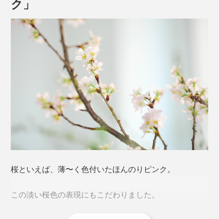
ク」
やっかいなグラスの汗＝結露、水滴が、だれもが待ち望
むモノ＝普遍的な日本のシンボル「桜」のカタチになっ
たなら、小さなしあわせを感じずにはいられません。
ゆがみない桜型の底をつくるため、「型吹き」という工
法を用いています。
本品は、240mlの「タンブラー」単品。
桜といえば、薄〜く色付いたほんのりピンク。
熔けたガラス（下玉）を吹き竿に巻きつけ、型に差し込
んだ状態で竿に息を吹き込み、それを垂直に抜く。その
この淡い桜色の表現にもこだわりました。
「キレイに垂直に抜く技術」が難しいのだとか。