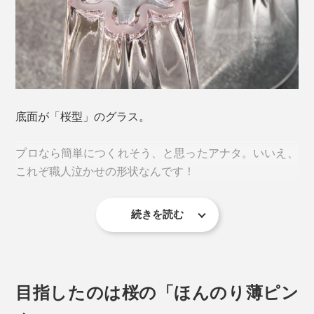
「一見すると迷惑に感じられる現象が、楽しいデザイン
底面が「桜型」のグラス。
のエッセンスを加えることで、逆に喜ばれるような愛着
が湧くカタチに変わる。」
プロなら簡単につくれそう、と思ったアナタ。いいえ、
これぞ職人泣かせの形状なんです！
プロダクトブランド「100percent（ヒャクパーセン
ト）」による、逆転の発想から生まれた、ささやかな気
続きを読む
づきにキュン♡
そもそも「桜のスタンプ」をつくるには、花びらの角を
しっかり立たせて水平に作らなければ、底に溜まった水
滴を桜型にすることはできません。
目指したのは桜の「ほんのり薄ピン