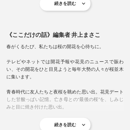
続きを読む
《ここだけの話》編集者 井上まさこ
春がくるたび、私たちは桜の開花を心待ちに。
テレビやネットでは開花予報や花見のニュースで賑わ
い、その開花をひと目見ようと毎年大勢の人々が桜並木
細口のカタチだからビールはもちろん、ハイボールやア
桜型の角を立たせるには、実寸法よりもガラスを伸ばす
に集います。
イスコーヒー、麦茶など、氷を入れた飲み物にぴった
必要があり、それを研磨することで水平に仕上げていま
り。
す。
青春時代に友人たちと夜桜を眺めた思い出。花見デート
一般的なガラスでつくるピンク色では絶妙な淡い色味が
した甘酸っぱい記憶。亡き母との“最後の桜”を、しみじ
出ず、どうしても底に色溜まりもできてしまう。
上からのぞき込んだ時、5枚の花びらのカタチが、ゆが
みと目に焼き付けた思い出。
みなくキレイにできているかの最終チェックも念入り
そこで、「酸化エルビウム」という着色力があまり強く
に。
ない原料（レアアースの一種）をガラス素材に混ぜ、淡
続きを読む
毎年すっぽかすこともなく、私たちの大切な時間や思い