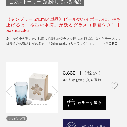
このストーリーで紹介している商品
《タンブラー 240ml／単品》ビールやハイボールに、持ち
上げると「桜型の水滴」が残るグラス（桐箱付き）｜
Sakurasaku
あ、サクラが咲いた♪ 結露して濡れたグラスを持ち上げれば、なんとテーブルに
は桜型の水滴が！ その名も、『Sakurasaku（サクラサク）』。 ・・・
MORE
3,630
円（税込）
43人がお気に入り登録
カラーを選ぶ
ラッピング可
商品を詳しく見る