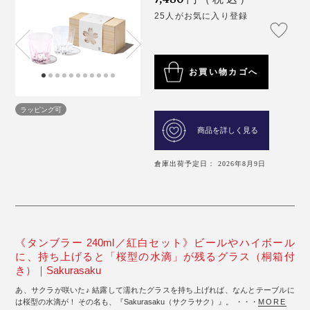
25人がお気に入り登録
お買い物カゴへ
ラッピング可
商品を詳しく見る
倉庫出荷予定日： 2026年8月9日
《タンブラー 240ml／紅白セット》ビールやハイボール
に、持ち上げると「桜型の水滴」が残るグラス（桐箱付
き）｜Sakurasaku
あ、サクラが咲いた♪ 結露して濡れたグラスを持ち上げれば、なんとテーブルに
は桜型の水滴が！ その名も、『Sakurasaku（サクラサク）』。 ・・・
MORE