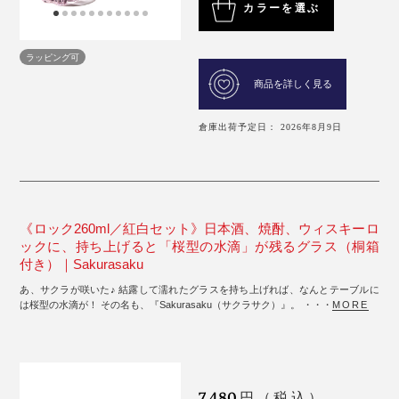
カラーを選ぶ
ラッピング可
商品を詳しく見る
倉庫出荷予定日： 2026年8月9日
《ロック260ml／紅白セット》日本酒、焼酎、ウィスキーロ
ックに、持ち上げると「桜型の水滴」が残るグラス（桐箱
付き）｜Sakurasaku
あ、サクラが咲いた♪ 結露して濡れたグラスを持ち上げれば、なんとテーブルに
は桜型の水滴が！ その名も、『Sakurasaku（サクラサク）』。 ・・・
MORE
7,480
円（税込）