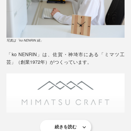
写真は「ko NENRIN 縞」
「ko NENRIN」は、佐賀・神埼市にある「ミマツ工
芸」（創業1972年）がつくっています。
写真は「
ko NENRIN 波紋
」
『NENRIN』の家具シリーズや、『M.SCOOP』でおな
じみのミマツ工芸が、地元・佐賀で採れた樹齢30～50
年の杉を、選び抜いてつくっています。
杉の木は、年輪の真ん中周辺（芯材）は赤く、周り（辺
続きを読む