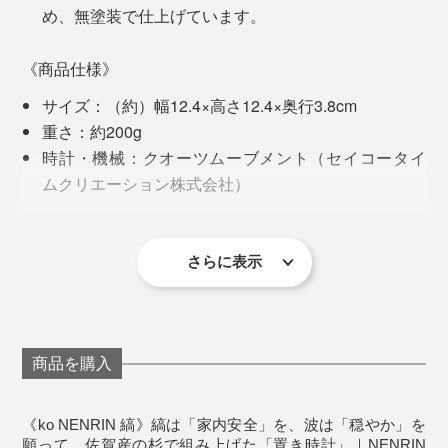
もう一度、自分のものづくりを、問い直すきっかけにな
め、無塗装で仕上げています。
りました」
最初は、丸太を切ったままだった「年輪時計」が、20年
経って、これほど洗練された『NENRIN CLOCK』に生
《商品仕様》
その答えが、2018年、地元・佐賀の杉でつくった
まれ変わるとは！
サイズ：（約）幅12.4×高さ12.4×奥行3.8cm
『NENRIN』シリーズです。
重さ：約200g
時計・機械：クオーツムーブメント（セイコータイ
ムクリエーション株式会社）
電源：単3電池1本（付属）
材質：国産杉（無塗装）
製造国：日本
さらに表示
裏面プレートのオリジナルメッセージ例。プレート下部には、吉祥文様の解説入
※本品は木目の具合で、サイズに数ミリ単位で個体差が
り
出ることがありますので、ご了承ください
想いのこもった「ko NENRIN」の時計。目をひくデザ
商品を購入
インながら、リビング、寝室、ダイニング、和室……ど
んな空間にも、自然と溶け込みます。
写真は「
ko NENRIN 波紋
」
《ko NENRIN 縞》縞は「家内安全」を、波は「穏やか」を
願って…佐賀産の杉で組み上げた「置き時計」｜NENRIN