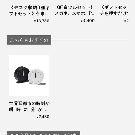
いてきた証で、私たち一人ひとりの人生と同じなので、
《紅白ツルセット》
《ギフトセット
《デスク収納3種ギ
メガネ、スマホ、PC
チを押すだけで
フトセット》仕事の
大事にしたい。
画面をピカピカにす
かにスイッチO
道具を整理整頓！木
4,400
24,
13,750
¥
¥
¥
る、形状記憶の“布オ
水なし・コード
の温かみにデスク
だから、それぞれの杉の個性を活かすために、ひとつの
リガミ”｜Peti Peto プ
で使える「アロ
も、心も、ととのう
チペット
ィフューザー本
時計は、1本の木から、すべてつくり上げるようにして
｜M.SCOOP
こちらもおすすめ
エッセンシャル
います」（實松さん）
ル」｜WEEK EN
AROMA DIFFUSER 
世界12都市の時刻が
瞬時に分かる
「World Clock」|
7,480
¥
MASAFUMI ISHIKAWA
.Design