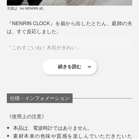
「年輪時計」から20年後にできた「ko NENRIN」
写真は「ko NENRIN 縞」
写真は「ko NENRIN 縞」
続いて、人気の『M.SCOOP』シリーズを始めとする、
『NENRIN CLOCK』を箱から出したとたん、庭師の夫
木工商品をつくり出していった實松さんでしたが、
現代なら、還暦や米寿、金婚式や結婚記念のお祝い、敬
は、すぐ反応しました。
老の日の贈り物にも、ぴったりです。
「2015年、パリの展示会に出展した時、海外のバイヤ
「これすごいね！木目がきれい」
ーから問われて、衝撃を受けました。
ご希望の方には、時計裏側のプレートに、無料で60字ま
でのオリジナルメッセージを、こんなふうに刻印できま
なぜ、日本の木でつくらないの？
続きを読む
す（メッセージのお申込み方法は、商品説明下部の《オ
「どうやってつくるんだろう。こんな模様、見たことな
日本には、木がないの？
リジナルメッセージの刻印について》をご覧ください）
い」
日本の木工は、アメリカ産を始め、価格も量も質も安定
「これからも元気なおじいちゃん、おばあちゃんで」
仕事で、木製の柵をつくったりしている夫から、木工の
仕様・インフォメーション
している外材を使うことが当たり前でした。
「お父さん、お母さん、金婚式おめでとうございます
むずかしさは、よく聞きますが、国産材をそろえるだけ
令和〇年〇月〇日 子ども・孫一同」
でも、大変なこと。
でも、なぜ、わざわざアメリカの木を輸入して、日本で
《使用上の注意》
「いつまでも元気で、私たちのことを見守っていてくだ
つくった製品を、パリへ持ってきているのか。
さい」
本品は、電波時計ではありません。
さらに、木目から、ほかにはない、寄せ木の模様を組み
素材本来の色味や質感を楽しんでいただきたいた
上げるなんて、途方もない技術です。