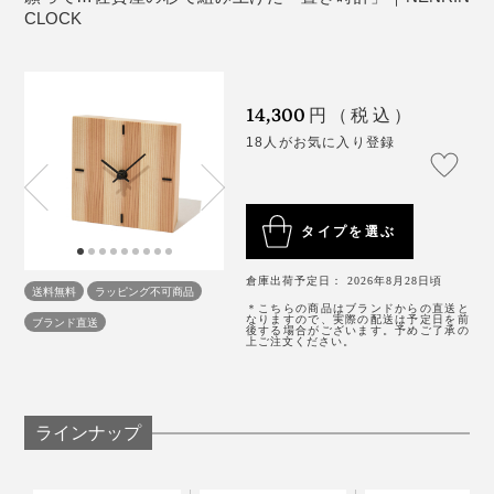
「ko NENRIN 縞」は、タテ・ヨコ約12.4cmの正方形
杉が育ってきた歴史に、「年輪時計」から『NENRIN
CLOCK
で、デスクやベッドサイドに置きやすいサイズです。
写真は『NENRIN』の
ティッシュケース
と、『NENRIN CLOCK』の
CLOCK』へ育った歴史も重なって、これが時計である
「
YAGASURI（矢絣）
」。
ことの意義を、あらためて感じました。まさに、節目に
贈りたいギフトです。
外材が中心だった業界で、木目や色、乾燥具合、加工の
14,300
円（税込）
精度といった、質のそろった国産材、しかも、県内産を
18人がお気に入り登録
木目のそろった美しさは、まるで、小さな絵画のよう。
探すのは、簡単ではありませんでした。
リビングのコーナーや、ベッドサイド、玄関、ダイニン
「探しては切って、探しては切ってのくり返し。木が見
タイプを選ぶ
グ、いろんな場所に置いてみましたが、どこでも品のよ
つかってからも、いまの『NENRIN』シリーズの伝統柄
いアクセントになって、空間が引き立ちました。
にたどり着くまでに、幅や角度を、何度も試行錯誤し
倉庫出荷予定日： 2026年8月28日頃
送料無料
ラッピング不可商品
て、やっとできあがりました」（實松さん）
＊こちらの商品はブランドからの直送と
なりますので、実際の配送は予定日を前
ブランド直送
1分単位の正確な時間は読みとれませんが（笑）、イン
後する場合がございます。予めご了承の
上ご注文ください。
テリアとして、目も心も楽しめる時計です。
幸せを祈る『NENRIN CLOCK』は、家族や親しい友
写真は「ko NENRIN 縞」
人、会社や長年の取引先といった、大切な人たちへの贈
り物に、選ばれ続けています。
ラインナップ