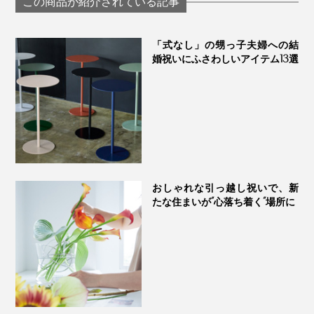
この商品が紹介されている記事
裏面プレートには、ギフトを贈る相手へ、想いが伝わる吉祥文様の解説を
「式なし」の甥っ子夫婦への結
この世にひとつだけの『NENRIN CLOCK』、あなたの
婚祝いにふさわしいアイテム13選
大切な人の節目に、ぜひ贈ってください。
おしゃれな引っ越し祝いで、新
たな住まいが“心落ち着く“場所に