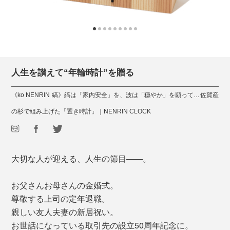
人生を讃えて“年輪時計”を贈る
《ko NENRIN 縞》縞は「家内安全」を、波は「穏やか」を願って…佐賀産
の杉で組み上げた「置き時計」｜NENRIN CLOCK
大切な人が迎える、人生の節目――。
お父さんお母さんの金婚式。
尊敬する上司の定年退職。
親しい友人夫妻の新居祝い。
お世話になっている取引先の設立50周年記念に。