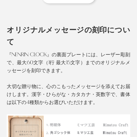
材）は白い特徴があります。
この地域は、昔から木工が盛んで、ミマツ工芸も、婚礼
用のタンスやテーブルといった、家具のパーツを専門
に、ずっとつくってきました。
オリジナルメッセージの刻印につい
ミマツ工芸の2代目社長、實松英樹（さねまつ・ひで
て
き）さんは、職人として、腕を磨いていましたが、ある
『NENRIN CLOCK』の裏面プレートには、レーザー彫刻
思いを抱えていました。
で、最大60文字（1行 最大15文字）までのオリジナルメ
ッセージを刻印できます。
大切な贈り物に、心のこもったメッセージを添えてお届
けします。漢字・ひらがな・カタカナ・英数字で、書体
は以下の4種類からお選びいただけます。
杉本来の色合いである、赤い芯材と白い辺材のグラデー
ションを、職人たちが、巧みに組み上げた模様は、なん
とも美しい。