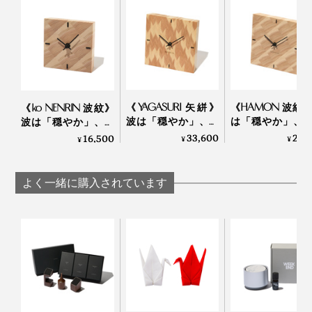
《YAGASURI 矢絣》
《HAMON 波紋
《ko NENRIN 波紋》
波は「穏やか」、矢
は「穏やか」、
波は「穏やか」、縞
羽は「繁栄」を願っ
は「繁栄」を願っ
は「家内安全」を願
33,600
26,
16,500
¥
¥
¥
て…佐賀産の杉で組み
佐賀産の杉で組
って…佐賀産の杉で組
上げた「壁掛け／置
げた「壁掛け／
み上げた「置き時
写真上は『NENRIN CLOCK』の「
YAGASURI（矢絣）
」。同じ矢絣柄で
大切な人への贈り物にふさわしい『NENRIN CLOCK』は、すべてギフトボックス
き時計」｜NENRIN
時計」｜NENR
計」｜NENRIN
よく一緒に購入されています
『NENRIN』シリーズの
ティッシュケース
もある
入りです。写真は、「ko NENRIN 縞」
CLOCK
CLOCK
CLOCK
それから、もう一つ、お気に入りポイントは「香り」。
「私たちの人生が、一人ひとり違うように、杉の木もさ
時計を手にすると、木のよい香りがフワッと漂うので、
まざまです。切ってみると、例えば、真ん中の芯材は、
ぜひこの香りも楽しんでください。
赤みがかったものから、茶色、黒っぽいものまであった
り、色もサイズもバラバラ。
でも、それは1本1本すべてが、それぞれの一生を生き抜