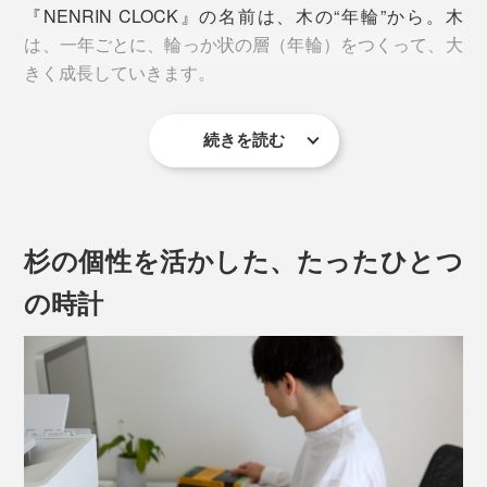
『NENRIN CLOCK』の名前は、木の“年輪”から。木
は、一年ごとに、輪っか状の層（年輪）をつくって、大
きく成長していきます。
続きを読む
それぞれの木が、一年にひとつ、輪を刻んできた美しい
年輪は、楽しい時も、大変な時も、一日一日を歩んでき
た、私たちの人生のよう。
杉の個性を活かした、たったひとつ
あなたの大切な人が歩んできた“これまで”を讃えて、“こ
の時計
れから”の幸せを願う贈り物に、『NENRIN CLOCK』
は、きっとふさわしいでしょう。
デスクやベッドサイドに置きやすいサイズの置き時計、
「ko NENRIN」が、新たに登場です。