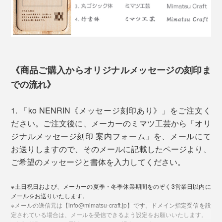
「ko NENRIN」の模様は、古来から縁起がいいとされ
る「吉祥文様」。「波紋」と「縞」の2種類です。
《商品ご購入からオリジナルメッセージの刻印ま
での流れ》
1. 「ko NENRIN《メッセージ刻印あり》」をご注文く
ミマツ工芸の2代目社長、實松英樹（さねまつ・ひでき）さん
ださい。ご注文後に、メーカーのミマツ工芸から「オリ
ジナルメッセージ刻印 案内フォーム」を、メールにて
「家具のパーツは売れていたけれど、私たちは、タンス
お送りしますので、そのメールに記載したページより、
やテーブルを買ったお客さんの顔を知りません。
ご希望のメッセージと書体を入力してください。
写真左は「
ko NENRIN 波紋
」、右は「ko NENRIN 縞」
そして、この地域に木工所は多いけれど、おたがい、何
※土日祝日および、メーカーの夏季・冬季休業期間をのぞく3営業日以内に
をつくっているかを知りません。それがずっと普通でし
贈る相手を想って、模様にこめられた願いから選べま
メールをお送りいたします。
た。
※メールの送信元は【info@mimatsu-craft.jp】です。ドメイン指定受信を設
す。
定されている場合は、メールを受信できるよう設定をお願いいたします。