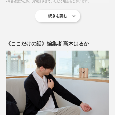
※内容確認のため、お電話させていただく場合もございます。
でも、やっぱり、自分たちの仕事を、まわりに知っても
本品「ko NENRIN 縞」は、太い線と細い線がくり返さ
らいたいし、買ってくれた人の顔や声を知りたい」
れるデザイン。
続きを読む
その思いから、自社でのものづくりをスタート。1998
2. フォーム入力後、再度メールにて、文字とレイアウト
太い線＝親、細い線＝子と見立てて、子どもたちの繁栄
年、最初の商品は、丸太を切った断面を、そのまま活か
のご確認をさせていただきますので必ずご返信くださ
や、親を大事に想う気持ちといった、家内安全・家内繁
した「年輪時計」でした。
い。文字・レイアウトは修正も可能です。ただ、レイア
盛の願いが込められた、古来からの吉祥文様「親子縞」
《ここだけの話》編集者 高木はるか
ウト確定後はキャンセル・変更はできません。
「孝行縞」を表しています。
3. レイアウト確定後、製作に入ります。発送までの目安
は、約2週間ですが、正式なお届け日時は、メールにて
お知らせ致します。