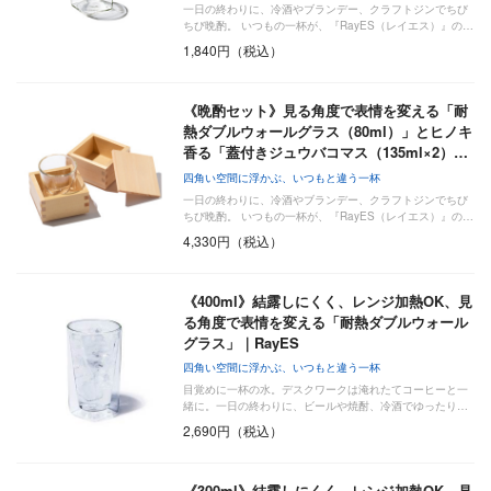
一日の終わりに、冷酒やブランデー、クラフトジンでちび
ちび晩酌。 いつもの一杯が、『RayES（レイエス）』の…
1,840円（税込）
《晩酌セット》見る角度で表情を変える「耐
熱ダブルウォールグラス（80ml）」とヒノキ
香る「蓋付きジュウバコマス（135ml×2）…
四角い空間に浮かぶ、いつもと違う一杯
一日の終わりに、冷酒やブランデー、クラフトジンでちび
ちび晩酌。 いつもの一杯が、『RayES（レイエス）』の…
4,330円（税込）
《400ml》結露しにくく、レンジ加熱OK、見
る角度で表情を変える「耐熱ダブルウォール
グラス」｜RayES
四角い空間に浮かぶ、いつもと違う一杯
目覚めに一杯の水。デスクワークは淹れたてコーヒーと一
緒に。一日の終わりに、ビールや焼酎、冷酒でゆったり…
2,690円（税込）
《300ml》結露しにくく、レンジ加熱OK、見