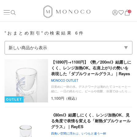
0
"おまとめ割引"の検索結果 6件
【1890円→1100円】《勢／200ml》結露しに
くく、レンジ加熱OK。右肩上がりの勢いを
表現した「ダブルウォールグラス」｜Rayes
MONOCO OUTLET
目覚めに一杯の水。デスクワークは淹れたてコーヒーと一
緒に。一日の終わりに、ビールや焼酎、冷酒でゆったり…
1,100円（税込）
OUTLET
《80ml》結露しにくく、レンジ加熱OK、見
る角度で表情を変える「耐熱ダブルウォール
グラス」｜RayES
四角い空間に浮かぶ、いつもと違う一杯