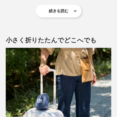
続きを読む
「腰エアクッション」は、背骨のカーブにフィットして
姿勢をシャキッと支えてくれるから、腰や背中の負担が
腰に装着したまま片手でちょうどいい硬さ、膨らみに調
和らいで、ふわっと軽く感じます。
整できちゃうというスグレモノです。
小さく折りたたんでどこへでも
1. 本品を腰に装着