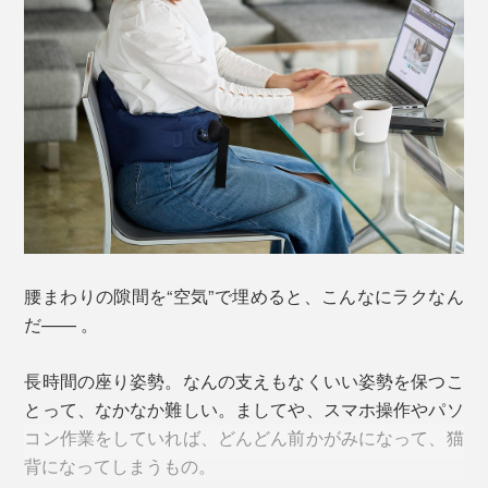
空気で膨らませるエアクッション式ですが、一般的な浮
き輪やネックピローのように口で膨らませる必要もあり
ません。
なんとポンプ部分を指でシュポシュポ押せば膨らみ、バ
ルブを押すと空気が抜けるという特許構造「3Dポンプ&
リリースシステム」を採用。
腰まわりの隙間を“空気”で埋めると、こんなにラクなん
だ—— 。
長時間の座り姿勢。なんの支えもなくいい姿勢を保つこ
とって、なかなか難しい。ましてや、スマホ操作やパソ
コン作業をしていれば、どんどん前かがみになって、猫
背になってしまうもの。