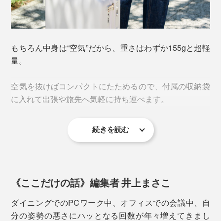
背骨が当たるクッション中央部は、中の空気が心地よく
腰まわりにフィットするようエアパックの形状が設計さ
れています。
もちろん中身は“空気”だから、重さはわずか155gと超軽
量。
2. バルブのキャップを開けてから、ポンプ部分を
指で繰り返し押して、空気を入れる
空気を抜けばコンパクトにたためるので、付属の収納袋
に入れて出張や旅先へ気軽に持ち運べます。
続きを読む
《ここだけの話》編集者 井上まさこ
背中をサポートしたい方は少し上に、尾てい骨への負担
ダイニングでのPCワーク中、オフィスでの会議中、自
を和らげたい方は下の位置に。硬さや装着位置はお好み
分の姿勢の悪さにハッとなる回数が年々増えてきまし
3. バルブの中央を指で押すと空気が抜けるので、