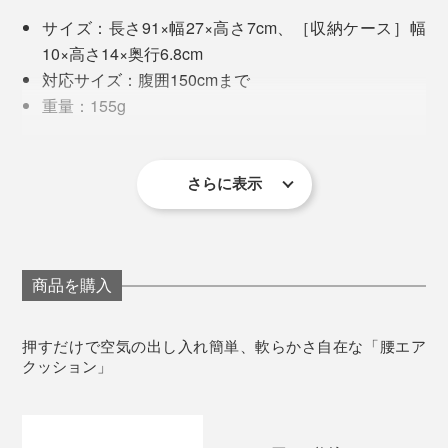
オフィスや会議室、ダイニングのイスを即席で快適にで
直接口を付けなくてもいいから衛生的。家族やパートナ
サイズ：長さ91×幅27×高さ7cm、［収納ケース］幅
きちゃいます。
ーとも気兼ねなく共用できるのも嬉しいポイントです。
10×高さ14×奥行6.8cm
対応サイズ：腹囲150cmまで
丸洗いのお手入れはできませんが、汚れたらかたく絞っ
重量：155g
た濡れタオルなどで表面を拭き取ってください。
材質：ポリエステル、ナイロン、TPU、PP
保証：1年間
これを装着していると、姿勢がシャキッとして集中スイ
さらに表示
※本品は医療機器ではなく、病気の診断、治療、予防を目的とするものでは
ッチが入る感覚になるのです。
ありません。
※先の鋭利なもの、火気や熱を発するものとの接触を避けてください。
腰まわりにクッションの膨らみがあることで、ちょっと
した肘置きにもなり、スマホ閲覧する時も快適。
商品を購入
なにより、エアクッションなのに空気の出し入れが指先
押すだけで空気の出し入れ簡単、軟らかさ自在な「腰エア
で完結するところがとてもいい！
クッション」