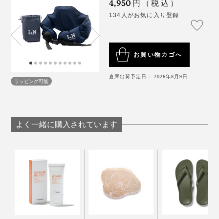
4,950
円（税込）
旅行好きなご両親へ、出張の多いパートナーや友人への
134人がお気に入り登録
贈り物にもぜひ。
お買い物カゴへ
倉庫出荷予定日： 2026年8月9日
ラッピング可能
パンパンに膨らませてPCワークした後、ちょっとリラ
よく一緒に購入されています
ックスしたい時などにプシューっと空気を抜いて微調整
できるとのころもお気に入りです。