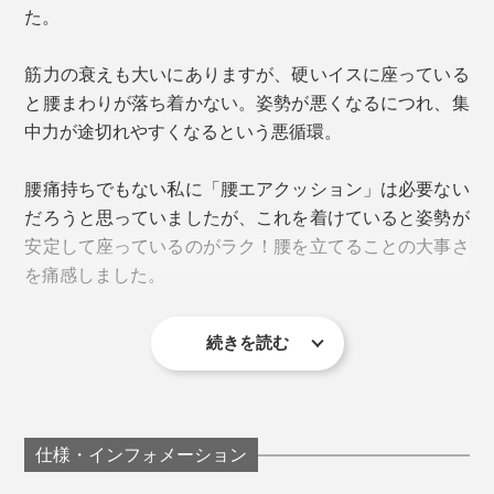
でどうぞ。
た。
好みの硬さに微調整 ※使用時はバルプのキャプ
を閉めてください
イスに直接装着すれば、背もたれがクッション化！
筋力の衰えも大いにありますが、硬いイスに座っている
腰に負担がかかりやすい新幹線や飛行機、長距離バスで
と腰まわりが落ち着かない。姿勢が悪くなるにつれ、集
の移動時、長時間ドライブでも、荷物がかさばらず快
中力が途切れやすくなるという悪循環。
適。
腰痛持ちでもない私に「腰エアクッション」は必要ない
だろうと思っていましたが、これを着けていると姿勢が
安定して座っているのがラク！腰を立てることの大事さ
を痛感しました。
続きを読む
使用後は、膨らみ部分に圧力をかけながらバルブの中央
を押すとペチャンコにたためます。
仕様・インフォメーション
片手で空気の出し入れができちゃう手軽さはもちろん、