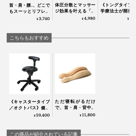
体圧分散とマッサー
《トングタイプ
首・肩・腰…、どこで
ジ効果を叶える「バ
学療法士が開発
もスーッとリフレッ
スタブクッション」
界600万人の足
シュする「バイタラ
4,980
5,
3,740
¥
¥
¥
｜Bath ReLuxin’
える「アーチサ
イズゲル」｜VENEX
トサンダル」
Archies
こちらもおすすめ
ただ寝転がるだけ
《キャスタータイプ
で、首・肩・背中・
／オクトパス》健康
腰のガチガチ筋肉が
医療アワード受賞
11,800
59,400
¥
¥
ほぐれていく「マッ
腰・姿勢・集中力
サージ指圧器」｜指
に、“座るだけラーニ
圧らくだ
ングチェアー”｜ayur-
この商品が紹介されている記事