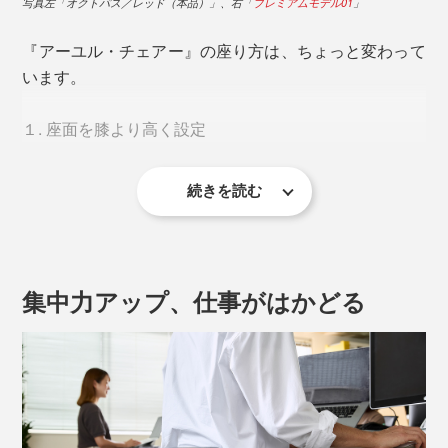
写真左「オクトパス／レッド（本品）」、右「
プレミアムモデル01
」
『アーユル・チェアー』の座り方は、ちょっと変わって
います。
１. 座面を膝より高く設定
座面を最も低くした状態
続きを読む
２. 脚を開いて座り、足の裏を床につける
３. おしりを突き出し、深く座る
４. 腰あてをヘソよりやや下に調整
集中力アップ、仕事がはかどる
左右の坐骨と左右の足裏、4点で支えるイメージ。スト
ンと腰かけるだけで、背骨はS字カーブを描き、頭・
座った状態でおしりに触り、ゴリゴリと当たる部分が「坐骨」
肩・骨盤まで一直線。
『アーユル・チェアー』なら、“座るだけ”でこの「坐骨
ふたつに分かれた座面
により、意識せずとも左右均
（※）
座り」になる設計。
等のバランスに。