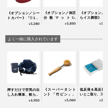
日本人による、日本人のための『アーユル・チェアー』
で、カラダを本来あるべき状態に戻しましょう。
《オプション／体圧
《オプション／
《オプション／シー
分散マットby
らイス脚部》「
トカバー》「0１」
SORBO》坐骨座りを
ィカルシート」
「オクトパス」専用
5,830
12,
5,280
¥
¥
¥
快適にする低反発シ
り付けて「あぐ
シートカバー｜ayur-
ネックになるのが、使い始めのおしりの痛さ。
ート｜ayur-chair アー
ス」に｜ayur-chair
chair アーユル・チェ
ユル・チェアー
ーユル・チェアー
アー
よく一緒に購入されています
「坐骨で座る」感覚をキープするため、座面は自転車の
サドル程度の硬さの発泡ウレタン製。力一杯指で押して
も、下写真くらいにしかヘコみません。
その他160ヶ所を超えるクリニックや治療院でも『アー
ユル・チェアー』を導入。
使い始めのおしりの痛みについては個人差があり、私の
場合、初日は15分でギブアップ。毎日座り続けるうち、
《スーパータント
低反発＆高反発
押すだけで空気の出
2007年にグッドデザイン賞、2018年には健康医療アワ
ン》「竹ピン」と
いとこ取り、3D
し入れ簡単、軟らか
１週間後には1時間座り続けられるようになりました。
ードを受賞しています。
「しなり」で、心地
ルキューブの「
さ自在な「腰エアク
5,060
29,
4,950
¥
¥
¥
よく体をほぐす、マ
ノジェル枕」
ッション」
３週間以上経った今は、おしりの痛みは気にならなくな