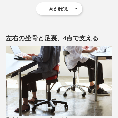
続きを読む
「オクトパス（本品）」は「
プレミアムモデル01
」より
左右の坐骨と足裏、4点で支える
もひとまわり脚幅が小さく、対応身長は150cm〜180cm
程度。180cm以上の方には「プレミアムモデル01」をお
すすめです。
いい姿勢で座るとは、背筋を伸ばすことではなく、骨盤
を立てて座ること。
「坐骨（ざこつ）」を座面に垂直・左右均等に当てるよ
うに座ると、骨盤が立った状態になります。