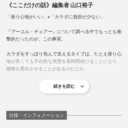
《ここだけの話》編集者 山口裕子
「座り心地がいい」≠「カラダに負担が少ない」
腰あて下の二次元コードを読み取ると、正しい座り方の説明を見ることができる
『アーユル・チェアー』について調べる中でもっとも衝
撃的だったのが、この事実。
世の中に「正しい姿勢に導く」と謳うイスはたくさんあ
りますが、多くが腰回りをしっかりホールドするタイ
実験でも、一般のイスに比べ『アーユル・チェアー』の
カラダをすっぽり包んで支えるタイプは、たとえ座り心
プ。
方が、集中力が35％アップすることが実証されていま
地が良くても不自然な状態を長時間続けることになり、
す。
腰痛を悪化させることがあるのだとか。
カラダに合っていればいいのですが、たとえ合っていな
腰あてはよりかかるためのものではなく、あくまで「い
くても座り心地の良さで長時間座り続けられてしまうた
い姿勢」のガイド。腰骨がちょうど当たる位置に座るこ
続きを読む
め、負荷がかがっていることに気づきにくいのだとか。
一方『アーユル・チェアー』の場合、座り心地がいいと
カラーは「ベージュ」「レッド」「ブラック」の３色。
とで、骨盤の後傾と反り腰を防ぎ、正しい「坐骨座り」
は言えないものの、インナーマッスルがグッと引き締ま
家族で使うなら、それぞれ違う色を選ぶのも楽しそう。
に。
そもそも、イスは欧米由来のもの。日本人は、骨格や筋
り、肩の力が抜け、鎖骨が下がる感覚があります。
汚れ防止やカラーチェンジ用として、別売りの「
専用シ
肉のつき方が欧米人とは異なるため、イスを使いこなせ
ートカバー
」もあります。
仕様・インフォメーション
ず、姿勢を崩す原因に。
普段キーボードを打つときに肩をすくめてしまうクセが
あるのですが、『アーユル・チェアー』に座ると自然と