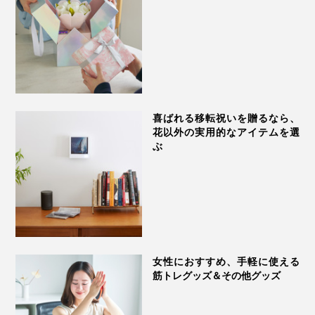
疲れたら座り過ぎのサイン、立ち上がるチャンス。
私自身は腰痛の悩みはないのですが、「坐骨で座る」を
意識することで、自分が反り腰気味だったことに気づき
ました。
「正しい姿勢」≠「背筋を伸ばす」を体感できたことは
喜ばれる移転祝いを贈るなら、
収穫でした。
花以外の実用的なアイテムを選
ぶ
もうひとつ実感したのが、『アーユル・チェアー』に座
るとカラダがじんわり温まって、足先までぽかぽかする
こと。
インナーマッスルを使うことで、新陳代謝が上がったの
そもそも、同じ姿勢を1時間以上続けること自体がカラ
かも。座るだけで体幹トレーニングになるのなら、運動
女性におすすめ、手軽に使える
ダによくないとされており、立ち上がるタイミングに気
不足の在宅ワーカーである私にとって、ありがたすぎま
筋トレグッズ＆その他グッズ
づけることは、理にかなっています。
す！