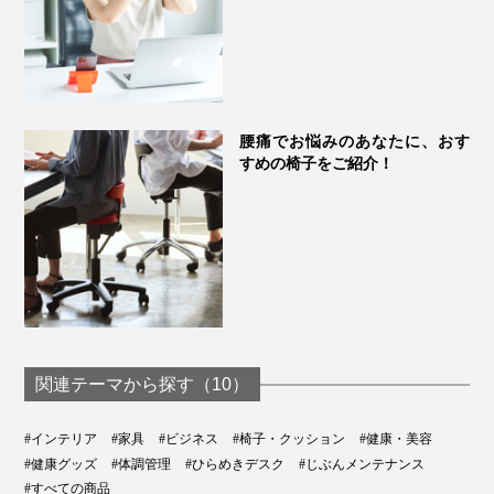
おしりの痛みが強い場合は、「
体圧分散マットby
SORBO
」を使うのもおすすめ。「人工筋肉」と呼ばれ
る低反発ウレタンフォームが、痛みを軽減します。
腰痛でお悩みのあなたに、おす
すめの椅子をご紹介！
関連テーマから探す（10）
#インテリア
#家具
#ビジネス
#椅子・クッション
#健康・美容
もうひとつ気にしたいのがデスクの高さ。
#健康グッズ
#体調管理
#ひらめきデスク
#じぶんメンテナンス
#すべての商品