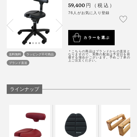
ろうとしますが、『アーユル・チェアー』に座るとその
これに注目した開発者が、3年の歳月をかけてたどり着
なのかと納得しました。
59,400
確かに、『アーユル・チェアー』に座ると仕事に集中せ
円（税込）
必要がない。
いたのが『アーユル・チェアー』。日本人の骨格にあっ
ざるを得ない状態になって、眠くなりにくい実感があり
76人がお気に入り登録
た「正座やあぐらの姿勢」＝「坐骨座り」をイスで実現
言葉で説明するよりも、実際に座ってしまえばカラダで
ます。
すると筋肉はリラックスできて、余計な負荷がかからな
しました。
理解できます。
い。結果的に正しい姿勢が一番ラクなのだと腑に落ちま
この効果に注目した教育機関や企業が、続々と『アーユ
カラーを選ぶ
した。
ル・チェアー』を導入。
＊こちらの商品はブランドからの直送と
送料無料
ラッピング不可商品
なりますので、実際の配送は予定日を前
とはいえ、正しい姿勢を意識的に続けることは至難の業
後する場合がございます。予めご了承の
上ご注文ください。
ブランド直送
ですが、『アーユル・チェアー』なら座るだけで習得さ
せてくれる。
正しい姿勢をカラダが覚えてしまえばこちらのもの。他
ラインナップ
のイスでも、電車の座席でも大丈夫に。
省スペースで圧迫感がなく、空間がすっきりします。
イスとしては少々お値段が張りますが、腰痛がひどくな
るたびに、マッサージや整体・鍼に通い、湿布を貼って
薬を飲むことを思えば、むしろコスパは高いと思いま
また、20名以上の医師・専門家がドクターズチェアーと
す。
して使用し、「健康イス」として推奨しています。