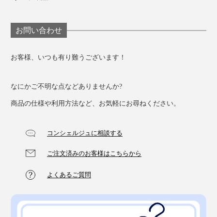
『アーユル・チェアー』は、座面を膝よりも高くして座
るため、通常の椅子よりも座高が高くなり、デスクが低
お問い合わせ
いと感じます。
デスク自体の高さを変えるのがベストですが、それが叶
お客様、いつも有り難うございます！
わない場合は、パソコンスタンドや卓上のパソコンラッ
クを使うのがおすすめです。
なにかご不明な点などありませんか?
商品の仕様や利用方法など、お気軽にお尋ねください。
コンシェルジュに相談する
ご注文済みのお客様はこちらから
よくあるご質問