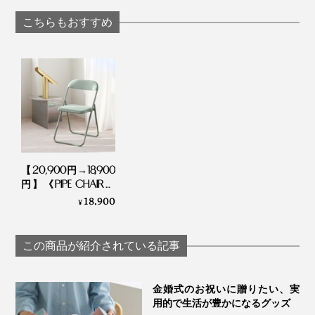
ッサージブラシ｜サ
Technogel® pillow
あなたの毎日にも、『アーユル・チェアー』を取り入れ
ンエア｜スーパータ
り、「1時間座る」「立ち上がってカラダを動かす」を
こちらもおすすめ
てみてください。
ントン
繰り返して、1日中使えるように。
ちなみに、過去にぎっくり腰を数回経験している夫は、
個人差があり、初めから大丈夫ということもあれば、痛
最初から痛みを感じず、むしろ腰がラクだと言っていた
くて30分も座っていられないという人も。
ので、個人差は大きそうです。
体重の軽い子どもはほとんど痛みを感じず、ヨガや正座
の習慣があると痛みを感じにくいそう。
【20,900円→18,900
円】《PIPE CHAIR》
慣れるまでの期間は、２週間から１ヶ月。
美しく並べて、美し
18,900
¥
く収納する、古くて
新しい「パイプ椅
おしりが痛くなったら立ったり、元のイスに座ったりを
子」｜1518
この商品が紹介されている記事
繰り返すうちに、「おしりが痛い」より「腰がラク」が
まさって、座面に慣れていきます。
金婚式のお祝いに贈りたい、実
用的で生活が豊かになるグッズ
慣れたあとも、1時間も座り続けると疲れてきますが、