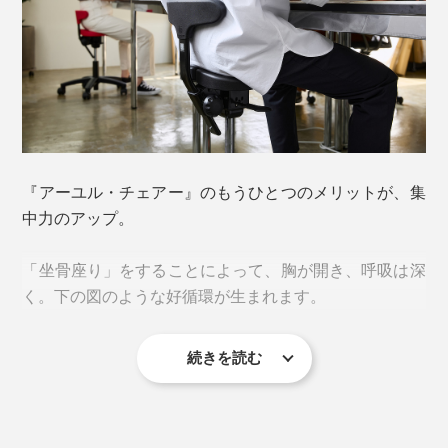
※特許取得（第3733369）
柔らかく包み込むタイプのイスとは真逆の発想でつくら
座面を最も高くした状態
れているので、以下のような人にはおすすめしません。
・座り心地を優先したい
・腰や姿勢に悩みがない
・脚を開いて座ることに抵抗がある
『アーユル・チェアー』のもうひとつのメリットが、集
言うなれば、目先の座り心地よりも、腰・姿勢を守るこ
中力のアップ。
とに特化している、他にはないイスです。
「坐骨座り」をすることによって、胸が開き、呼吸は深
座面が前上がりに傾斜していることによって、自然に坐
く。下の図のような好循環が生まれます。
骨が座面に垂直に当たり、骨盤が立つ「坐骨座り」が完
成。脚を組もうとしても、かなり無理をしないと組めま
続きを読む
キャスターはウレタン製。ナイロンのものよりも床をキ
せん。
ズつけにくく、なめらかに動くのが特長。座ったままの
移動もスムーズです。