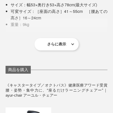
サイズ：幅53×奥行き53×高さ78cm(最大サイズ)
肩を落とすことができます。
可変サイズ：［座面の高さ］41～55cm ［腰あての
高さ］16～24cm
重量：9kg
対象身長：150cm〜
素材：
さらに表示
［座面・腰あて部］表皮一体成形発泡ウレタン
［背座支持金物］鋼板プレス加工品
狩猟民族で背面の筋肉が発達し骨盤が立っている欧米人
ダラっとよりかかった座り方も、前屈みに丸くなるのも
［支柱］鋼管加工品、プラスチック成形品、ガスス
に対し、日本人はそもそも農耕民族で背面の筋肉があま
難しい設計です。
プリング
商品を購入
オフィスや書斎などのワークスペースにふさわしいスタ
り発達しておらず、骨盤も後傾ぎみ。
［脚部］プラスティック成形品、ウレタンキャスタ
イリッシュなデザイン性がありつつ、一般的なオフィス
「坐骨座り」をすると、お腹が引き上げられて、腰・
ー付き
《キャスタータイプ／オクトパス》健康医療アワード受賞
チェアーと比べると約１／3のサイズ感。
例えばノコギリは、日本では引いて切るのに対し、欧米
肩・背中・首からは力が抜ける感覚。
腰・姿勢・集中力に、“座るだけラーニングチェアー”｜
株式会社シー・イー・シーがオフィスワーカー10人を対象に、約２週間調査。
では押して切るようにできており、同じ用途でも道具の
ayur-chair アーユル・チェアー
原産国：台湾
センサーにより、瞬きの回数や強さ、姿勢のブレを検出し、集中度を測定。
作りが異なります。
瞬きの回数が少なく、強さが安定し、姿勢がぶれない状態を「集中している」状
なるほど、「いい姿勢」とは、カラダ内側のインナーマ
保証：3年間
態と定義。
カラダが左右前後に傾くと、筋肉は支えるためにがんば
ッスルを引き締めて、外側の表層筋肉をゆるませること
※組み立て式（工具不要）