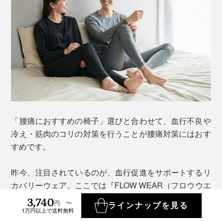
「腰痛におすすめの椅子」選びと合わせて、血行不良や
冷え・筋肉のコリの対策を行うことが腰痛対策にはおす
すめです。
昨今、注目されているのが、血行促進をサポートするリ
カバリーウェア。ここでは『FLOW WEAR（フロウウエ
ア）』をご紹介します。
3,740
円 〜
ラインナップを見る
1万円以上で送料無料