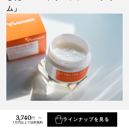
ム」
「バイタライズゲル」は、MONOCOでも大人気、リカ
3,740
円 〜
バリーウエアのパイオニア『VENEX（ベネクス）』が
ラインナップを見る
1万円以上で送料無料
手がける一品。