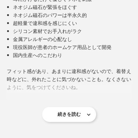
ネオジム磁石が緊張をほぐす
ネオジム磁石のパワーは半永久的
超軽量で違和感を感じにくい
シリコン素材でお手入れがラク
金属アレルギーの心配なし
現役医師が患者のホームケア用品として開発
国内生産へのこだわり
フィット感があり、あまりに違和感がないので、着替え
時などに、外れたことに気づかないことも。なくさない
ように、気をつけてくださいね。
『EARHOOK』の効果を実感すると、その後はメンタル
的にも緊張がほぐれ、パフォーマンス向上のサポートを
してくれるといいます。
続きを読む
デジタル疲労が深刻化する前に