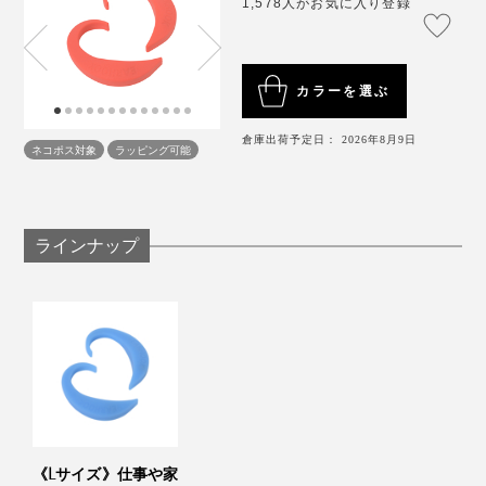
高さとほぼ同じか、やや下になる高さにする
1,578人がお気に入り登録
寝室にスマホを持ち込まない
毎日少しでも、パソコンやスマホから離れる時間を
もつ
カラーを選ぶ
倉庫出荷予定日： 2026年8月9日
ネコポス対象
ラッピング可能
ラインナップ
《Lサイズ》仕事や家