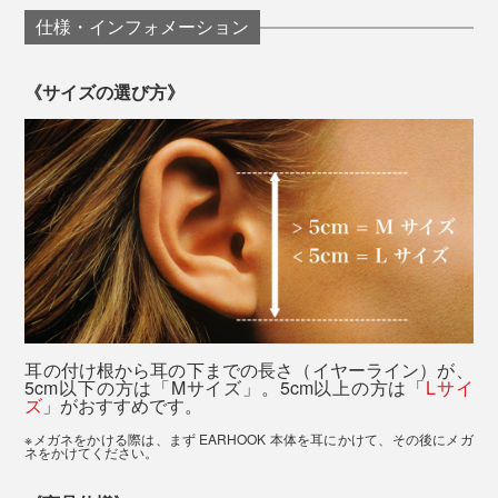
仕様・インフォメーション
《サイズの選び方》
長時間同じ姿勢で一つの画面を凝視し、目などを酷使す
耳の付け根から耳の下までの長さ（イヤーライン）が、
5cm以下の方は「Mサイズ」。5cm以上の方は「
Lサイ
ると、身体だけでなく、脳も疲れてしまいます。
ズ
」がおすすめです。
※メガネをかける際は、まず EARHOOK 本体を耳にかけて、その後にメガ
こんな症状が出てきたら、脳が悲鳴を上げている証拠。
ネをかけてください。