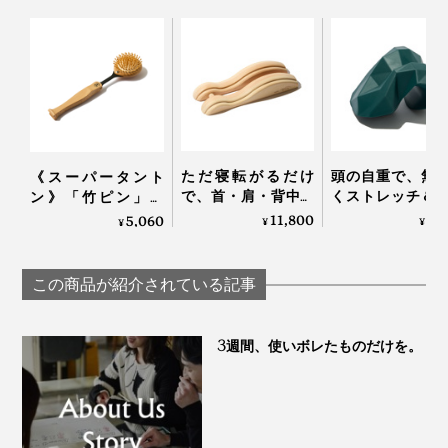
ただ寝転がるだけ
頭の自重で、無
《スーパータント
で、首・肩・背中・
くストレッチ＆
ン》「竹ピン」と
腰のガチガチ筋肉が
できる「コリほ
「しなり」で、心地
11,800
3,
5,060
¥
¥
¥
ほぐれていく「マッ
し」｜P: REST
よく体をほぐす、マ
サージ指圧器」｜指
ッサージブラシ｜サ
圧らくだ
ンエア｜スーパータ
この商品が紹介されている記事
ントン
3週間、使いボレたものだけを。