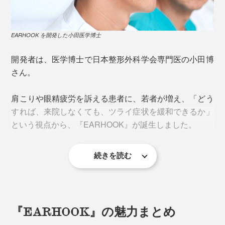
瘈脈（けいみゃく）
よって、頸部から顔面にかけて、広範囲で皮膚温度が上
耳鳴り、めまい、頭痛、顔の引き締めなど
昇していることがわかります。もちろん個人差はありま
すが、30分かけるだけで、ぽかぽかとしてくる方もいる
EARHOOK を開発した小田医学博士
風池（ふうち）
ようです。
頭痛、肩こり、首のこり、耳鳴り、鼻づまり、花粉
開発者は、医学博士で日本整形外科学会専門医の小田博
症、風邪
さん。
《ネオジム磁石が刺激する神経》
天容（てんよう）
肩こりや眼精疲労を訴える患者に、若者が増え、「どう
動眼神経：眼の調節、眼の疲れ
首の筋肉の緊張をほぐし、首の動きを楽にする
すれば、来院しなくても、ツライ症状を緩和できるか」
内耳神経：めまい、乗り物酔い
という視点から、『EARHOOK』が誕生しました。
顔面神経：表情筋、顔やせ
完骨（かんこつ）
副神経：肩こり
頭痛、顎の痛みを和らげる
迷走神経：便秘
続きを読む
翳風（えいふう）
歯痛、耳鳴り、乗り物酔い、しゃっくり
『EARHOOK』の魅力まとめ