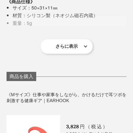
《商品仕様》
物覚えが悪くなる
サイズ：50×31×11㎜
判断力が鈍る
材質：シリコン製（ネオジム磁石内蔵）
イライラする
重量：5g
何をするのも面倒に感じる
原産国：日本
備考：知的財産権、意匠登録済、実用新案取得済
そんな深刻な状態になる前に、自分を労ることが何より
※1日30分以上の装着をおすすめします。
さらに表示
大切。
『EARHOOK』に頼りつつ、パソコン・スマホを使用す
る際は、以下のことに注意してくださいね。
商品を購入
小まめに休憩をとり、体を動かす
正しい姿勢をキープできる椅子を使う
《Mサイズ》仕事や家事をしながら、かけるだけで耳ツボを
刺激する健康ギア｜EARHOOK
モニター周囲と部屋の明るさに著しい差がないよう
に調整
意識的にまばたきする
3,828
パソコンのディスプレイは、その画面の上端が眼の
円（税込）