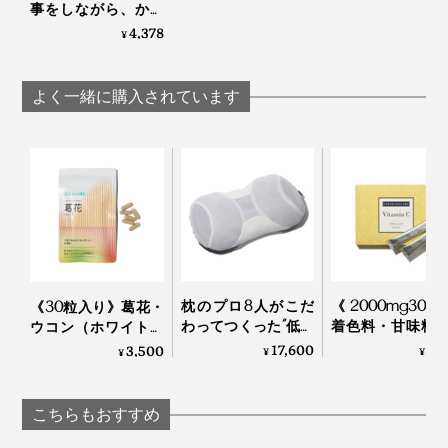
事をしながら、かけ
るだけで耳ツボを刺
4,378
¥
激する健康ギア｜
EARHOOK
よく一緒に購入されています
枕のプロ8人がこだ
《2000mg30
《30粒入り》葛花・
わってつくった“低め
着色料・甘味料
ウコン（ホワイトク
3センチ”の究極の枕
ー、高純度Vitami
ルクミン）・すっぽ
17,600
3,
3,500
¥
¥
¥
｜PRO-８（プロハ
サプリメント
んを贅沢配合した、
チ）枕 ディーブレス
TOKIHADALABO
肝臓ケアサプリメン
ト｜葛花
こちらもおすすめ