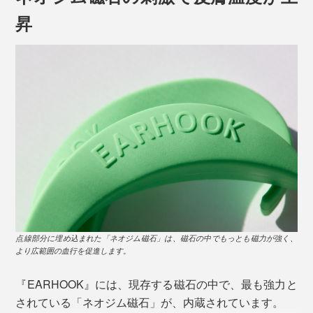
昇
RED、PINK、WHITE、BLACK、BLUE、GREEN、YELLOW の7色展開
PC 作業をしながら、家事をしながら、料理をしなが
ら。
独自のフォルムが、日常のほんのわずかな小さな動き
で、ツボを刺激。筋肉と皮膚の摩擦運動を利用している
ので、“耳にかける”デザインは本当に理にかなっていま
す。
点線部分に埋め込まれた「ネオジム磁石」は、磁石の中でもっとも磁力が強く、
より広範囲の血行を促進します。
『EARHOOK』には、現存する磁石の中で、最も強力と
されている「ネオジム磁石」が、内蔵されています。