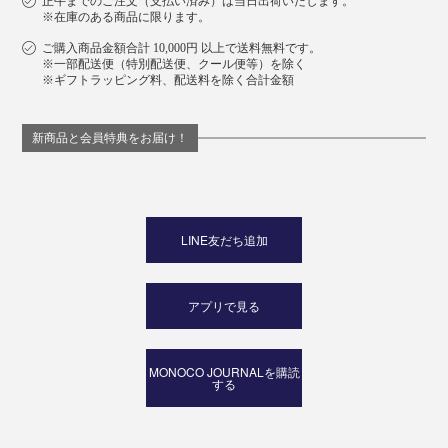
正午までのご注文（支払い済み）は当日出荷いたします。
※在庫のある商品に限ります。
ご購入商品金額合計 10,000円 以上で送料無料です。
※一部配送便（特別配送便、クール便等）を除く
※ギフトラッピング料、配送料を除く合計金額
新商品と会員特典をお届け！
LINE友だち追加
アプリで見る
MONOCO JOURNALを購読
する