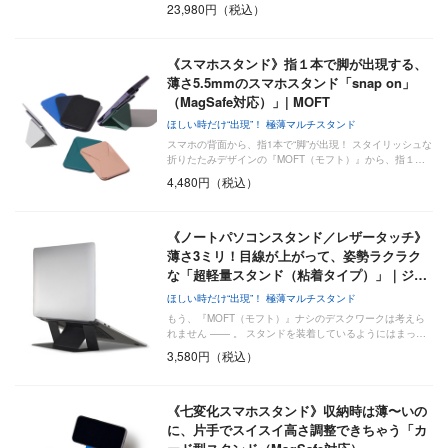
23,980円（税込）
《スマホスタンド》指１本で脚が出現する、
薄さ5.5mmのスマホスタンド「snap on」
（MagSafe対応）」| MOFT
ほしい時だけ“出現”！ 極薄マルチスタンド
スマホの背面から、指1本で“脚”が出現！ スタイリッシュな
折りたたみデザインの『MOFT（モフト）』から、指１…
4,480円（税込）
《ノートパソコンスタンド／レザータッチ》
薄さ3ミリ！目線が上がって、姿勢ラクラク
な「超軽量スタンド（粘着タイプ）」｜ジ…
ほしい時だけ“出現”！ 極薄マルチスタンド
もう、『MOFT（モフト）』ナシのデスクワークは考えら
れません —— 。 スタンドを装着しているようにはまっ…
3,580円（税込）
《七変化スマホスタンド》収納時は薄〜いの
に、片手でスイスイ高さ調整できちゃう「カ