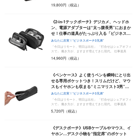
19,800円（税込）
《2-in-1テックポーチ》デジカメ、ヘッドホ
ン、電源アダプターは“太っ腹長男”におまか
せ！仕事の道具がたっぷり入る「ビジネス…
あなたに忠実！“ビジネスポーチ3兄弟”
「今日はリモート、明日は出社」 「打合せはシェアオフィ
スで」 働き方が、ますます増えてきた現代。 仕事道具
は…
14,960円（税込）
《ペンケース》よく使うペンを瞬時にとり出
せる専用ポケットつき！スリムだけど、マウ
スもイヤホンも収まる“ミニマリスト3男”…
あなたに忠実！“ビジネスポーチ3兄弟”
「今日はリモート、明日は出社」 「打合せはシェアオフィ
スで」 働き方が、ますます増えてきた現代。 仕事道具
は…
5,720円（税込）
《デスクポーチ》USBケーブルやマウス、イ
ヤホン…デスク小物を“指定席”のポケット