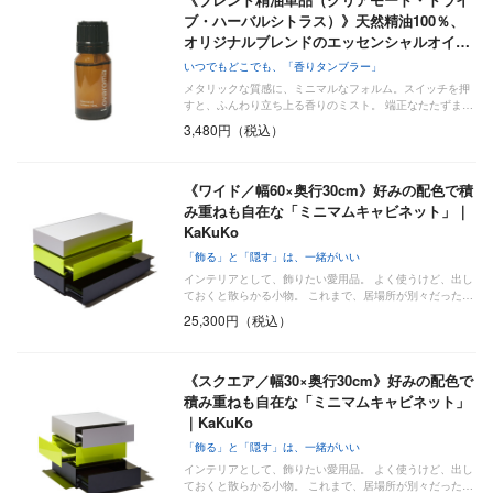
ブ・ハーバルシトラス）》天然精油100％、
オリジナルブレンドのエッセンシャルオイ…
いつでもどこでも、「香りタンブラー」
メタリックな質感に、ミニマルなフォルム。スイッチを押
すと、ふんわり立ち上る香りのミスト。 端正なたたずま…
3,480円（税込）
《ワイド／幅60×奥行30cm》好みの配色で積
み重ねも自在な「ミニマムキャビネット」｜
KaKuKo
「飾る」と「隠す」は、一緒がいい
インテリアとして、飾りたい愛用品。 よく使うけど、出し
ておくと散らかる小物。 これまで、居場所が別々だった…
25,300円（税込）
《スクエア／幅30×奥行30cm》好みの配色で
積み重ねも自在な「ミニマムキャビネット」
｜KaKuKo
「飾る」と「隠す」は、一緒がいい
インテリアとして、飾りたい愛用品。 よく使うけど、出し
ておくと散らかる小物。 これまで、居場所が別々だった…