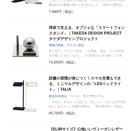
このちょっと変わった時計は、プロダクトデザイナー石川
雅文氏の仕事場の壁から生まれました。 当時の仕事先は
…
7,480円（税込）
球体で支える、オブジェな「スマートフォン
スタンド」｜TAKEDA DESIGN PROJECT
タケダデザインプロジェクト
渾身の球体、デスクに現る
見て見て！ デスクに現る、この球体。 実は、２つの半球
を溶接したもの。なのに、どの角度から目を凝らして見
て…
13,200円（税込）
読書の習慣が身につく！スマホ充電もでき
る、ミニマルデザインの「LEDベッドライ
ト」｜TALIA
寝る30分前は、“ベッド・ライブラリー”へ
「今年は、本をもっと読むぞ」 忙しくて、なかなか本が読
めないあなたへ。読書の習慣は、「寝る前30分」が始め…
40,700円（税込）
《SLIMサイズ》心地いいヴィーガンレザー