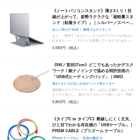
《ノートパソコンスタンド》薄さ3ミリ！目
線が上がって、姿勢ラクラクな「超軽量スタ
ンド（粘着タイプ）」｜シルバー／スペー…
ほしい時だけ“出現”！ 極薄マルチスタンド
もう、『MOFT（モフト）』ナシのデスクワークは考えら
れません —— 。 スタンドを装着しているようにはまっ…
3,580円（税込）
《9W／直径27cm》どこでもあったかデスク
ワーク！銀ナノインクで温める特許技術の
「USB式ヒーティングパッド」｜INKO
薄さ1.5ミリの“ぽっかぽか”シート型ヒーター
長時間のデスクワークで、座りっぱなしな腰元・おしりが
ヒンヤリ冷たい。 薄さ1.5ミリのシート型ヒーター『INK…
5,800円（税込）
《タイプC to タイプC》断線しにくく丈夫、
ひと目でわかる存在感の「USBケーブル」 |
PRSM CABLE（プリズーム ケーブル）
iPhone ケーブルに、“虹色の魔法“を