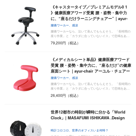
《キャスタータイプ／プレミアムモデル0 1
》健康医療アワード受賞 腰・姿勢・集中力
に、“座るだけラーニングチェアー”｜ayur-
…
腰痛ワーカー、感涙
腰痛ワーカーなら、泣いて喜んでもらえそう。 「長時間の
座り作業」と「カラダに合っていないイス」で悲鳴をあ…
79,200円（税込）
《メディカルシート単品》健康医療アワード
受賞 腰・姿勢・集中力に、“座るだけ”の健康
座面シート｜ayur-chair アーユル・チェアー
腰痛ワーカー、感涙
腰痛ワーカーなら、泣いて喜んでもらえそう。 「長時間の
座り作業」と「カラダに合っていないイス」で悲鳴をあ…
26,400円（税込）
世界12都市の時刻が瞬時に分かる「World
Clock」| MASAFUMI ISHIKAWA .Design
時計コロコロ、世界のオフィスいま何時？