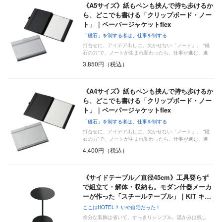
《A5サイズ》紙もペンも挟んで持ち歩けるか
ら、どこでも書ける「クリップボード・ノー
ト」｜ペーパージャケットflex
「磁石」を制する者は、仕事を制する
打合せに、アイデア出しに、欠かせない「ノート」。 “磁
石の力”で、ノートが生まれ変わったら、仕事が進む、進
む…
3,850円（税込）
《A4サイズ》紙もペンも挟んで持ち歩けるか
ら、どこでも書ける「クリップボード・ノー
ト」｜ペーパージャケットflex
「磁石」を制する者は、仕事を制する
打合せに、アイデア出しに、欠かせない「ノート」。 “磁
石の力”で、ノートが生まれ変わったら、仕事が進む、進
む…
4,400円（税込）
《サイドテーブル／直径45cm》工具要らず
で組立て・解体・収納も。モダン什器メーカ
ーが作った「スチールテーブル」｜KIT キ…
ここはHOTEL？ いや自宅だった！
余分な装飾は省いて、すっきりシンプル。温かみは残し