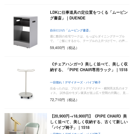
LDKに仕事道具の定位置をつくる「ムービン
グ書斎」｜DUENDE
自分だけの「ムービング書斎」
週に数回の在宅ワークは、もっぱらダイニングテーブル
で。「ご飯にするから、テーブルの上片づけて〜」の声…
59,400円（税込）
《チェアハンガー》美しく並べて、美しく収
納する、「PIPE CHAIR専用ラック」｜1518
一目惚れ！デザイナーズ・パイプ椅子
出会ったのは、プロダクトデザイナー・横関亮太氏のオフ
ィス。 試作品やモダン家具が並ぶ広々空間の片隅に、見…
72,710円（税込）
【20,900円→18,900円】《PIPE CHAIR》美
しく並べて、美しく収納する、古くて新しい
「パイプ椅子」｜1518
一目惚れ！デザイナーズ・パイプ椅子