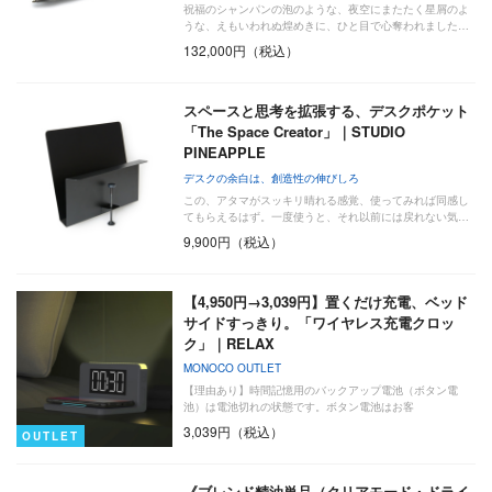
祝福のシャンパンの泡のような、夜空にまたたく星屑のよ
うな、えもいわれぬ煌めきに、ひと目で心奪われました…
132,000円（税込）
スペースと思考を拡張する、デスクポケット
「The Space Creator」｜STUDIO
PINEAPPLE
デスクの余白は、創造性の伸びしろ
この、アタマがスッキリ晴れる感覚、使ってみれば同感し
てもらえるはず。一度使うと、それ以前には戻れない気…
9,900円（税込）
【4,950円→3,039円】置くだけ充電、ベッド
サイドすっきり。「ワイヤレス充電クロッ
ク」｜RELAX
MONOCO OUTLET
【理由あり】時間記憶用のバックアップ電池（ボタン電
池）は電池切れの状態です。ボタン電池はお客
3,039円（税込）
OUTLET
《ブレンド精油単品（クリアモード・ドライ