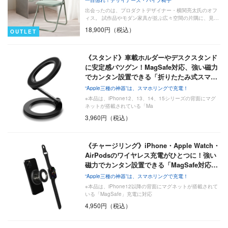
出会ったのは、プロダクトデザイナー・横関亮太氏のオフ
ィス。 試作品やモダン家具が並ぶ広々空間の片隅に、見…
18,900円（税込）
OUTLET
《スタンド》車載ホルダーやデスクスタンド
に安定感バツグン！MagSafe対応、強い磁力
でカンタン設置できる「折りたたみ式スマ…
“Apple三種の神器”は、スマホリングで充電！
※本品は、iPhone12、13、14、15シリーズの背面にマグ
ネットが搭載されている「Ma
3,960円（税込）
《チャージリング》iPhone・Apple Watch・
AirPodsのワイヤレス充電がひとつに！強い
磁力でカンタン設置できる「MagSafe対応…
“Apple三種の神器”は、スマホリングで充電！
※本品は、iPhone12以降の背面にマグネットが搭載されて
いる「MagSafe」充電に対応
4,950円（税込）