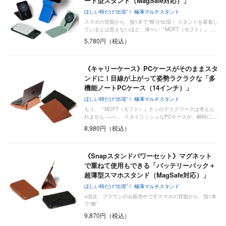
ード型スタンド（MagSafe対応）」
ほしい時だけ“出現”！ 極薄マルチスタンド
スマホの背面から、指1本で“脚”が出現！ スタンドを装着し
ているとは思えないほど、薄〜い『MOFT（モフト）』…
5,780円（税込）
《キャリーケース》PCケースがそのままスタ
ンドに！目線が上がって姿勢ラクラクな「多
機能ノートPCケース（14インチ）」
ほしい時だけ“出現”！ 極薄マルチスタンド
もう、『MOFT（モフト）』ナシのデスクワークは考えら
れません —— 。 スタイリッシュなPCケースが、瞬時に…
8,980円（税込）
《Snapスタンドパワーセット》マグネット
で重ねて使用もできる「バッテリーパック＋
超薄型スマホスタンド（MagSafe対応）」
ほしい時だけ“出現”！ 極薄マルチスタンド
※現在、ブラウンのみ販売中ですスマホの背面から、指1本
で“脚”
9,870円（税込）