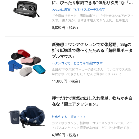
に、ぴったり収納できる“気配り次男”な「…
あなたに忠実！“ビジネスポーチ3兄弟”
「今日はリモート、明日は出社」 「打合せはシェアオフィ
スで」 働き方が、ますます増えてきた現代。 仕事道具
は…
6,820円（税込）
新発想！ワンアクションで立体起動、38gの
折り紙構造で薄〜くたためる「超軽量ポータ
ブルマウス」
ペタンコ化で、どこでも“出勤マウス”
全国の“マウス派”ワーカーのみなさん、ついにマウスの新
時代がやってきました！ なんと薄さ5ミリ（※）に
11,800円（税込）
押すだけで空気の出し入れ簡単、軟らかさ自
在な「腰エアクッション」
外出先でも、腰立てて！
カフェやラウンジ、新幹線、コワーキングスペース。ノー
トパソコンとネット環境があれば、どこでも仕事ができ…
4,950円（税込）