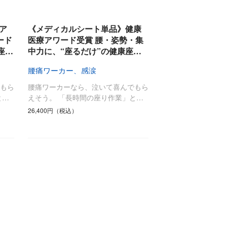
食料品
旅行・遊び
すべて
すべて
最後のひと口までキンキン
ア
《メディカルシート単品》健康
ドリンク
旅行
ード
医療アワード受賞 腰・姿勢・集
座…
中力に、“座るだけ”の健康座…
フード
アウトドア
旅行遊び／その他
腰痛ワーカー、感涙
もら
腰痛ワーカーなら、泣いて喜んでもら
と…
えそう。 「長時間の座り作業」と…
26,400円（税込）