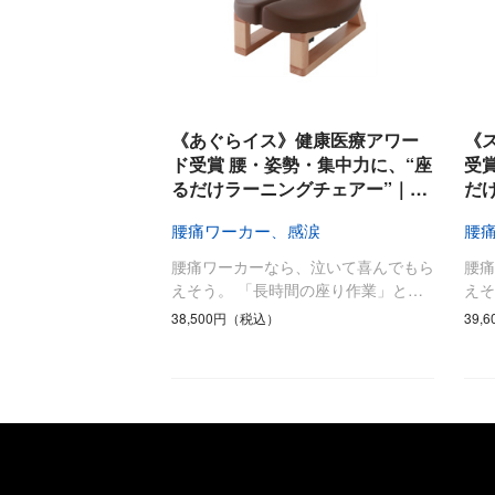
《あぐらイス》健康医療アワー
《
ド受賞 腰・姿勢・集中力に、“座
受
るだけラーニングチェアー”｜…
だ
腰痛ワーカー、感涙
腰
腰痛ワーカーなら、泣いて喜んでもら
腰
えそう。 「長時間の座り作業」と…
えそ
38,500円（税込）
39,