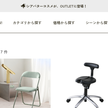
シアバターコスメが、OUTLETに登場！
!
カテゴリから探す
価格から探す
シーンから探
つめた〜い夏、どうぞ！
HEALTHY
家電
HOME
ファッション
7件
- 3,000円
3,000円 - 5,000円
5,000円 - 10,000円
OP10
すべて
すべて
すべて
すべて
す
朝までぐっすり
リビング家電
居心地のいい空間
服
ひ
商品 (新着順)
本気で休む
キッチン家電
家事ルンルン
バッグ
ほ
覧
いつも清潔
美容・健康家電
食いしん坊クラブ
靴・靴下
や
じぶんメンテナンス
オーディオ家電
料理と団らん
レイングッズ
仕
め割引
おうちエクササイズ
ファッション／小物
レット
の他