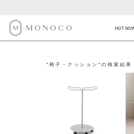
HOT NOW
新商品
CATEGORY
PRICE
SCENE
HOT NOW!
GIFTS
インテリア
"椅子・クッション"の検索結果 
1,000円未満
1,000円 
今週のT
カテゴリから探す
価格から探す
シーンから探す
すべて
すべて
特別な贈りもの
家具
すべての
会話が弾む
収納
特集一
気のきく手土産
照明
毎日使ってね
インテリア雑貨
おまと
ベランダ・庭
アウト
インテリア／そ