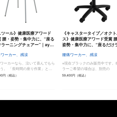
スツール》健康医療アワード
《キャスタータイプ／オクト
賞 腰・姿勢・集中力に、“座る
ス》健康医療アワード受賞 
けラーニングチェアー”｜ay…
姿勢・集中力に、“座るだけ
痛ワーカー、感涙
腰痛ワーカー、感涙
痛ワーカーなら、泣いて喜んでもら
※現在ブラックのみ販売中です。
う。 「長時間の座り作業」と…
ラーご希望の場合は、別売の
600円（税込）
59,400円（税込）