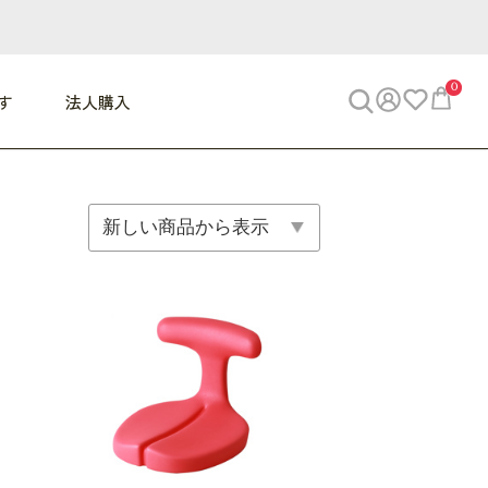
0
す
法人購入
WORK
ビジネス
ENJOY
寝具
10,000円 - 30,000円
30,000円以上
べて
すべて
すべて
すべて
らめきデスク
PC・スマホ関連
お出かけスパイス
敷き寝具
っと一息ふぅ
椅子・クッション
思い出トラベル
掛け寝具
っぱり清潔感
収納
外で過ごすって最高
パジャマ
事へGO
ビジネス／小物
好き・・にどっぷり
枕・小物