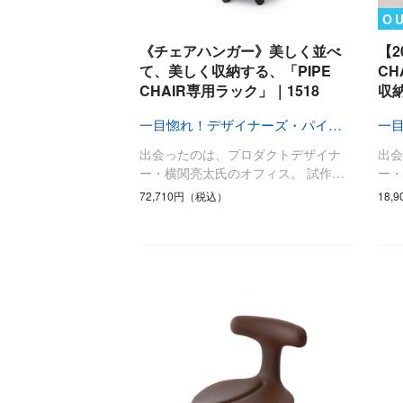
キッチン
O
すべて
《チェアハンガー》美しく並べ
【2
調理家電
て、美しく収納する、「PIPE
C
CHAIR専用ラック」｜1518
収
調理器具
食器
一目惚れ！デザイナーズ・パイプ椅子
タオル・ふきん
出会ったのは、プロダクトデザイナ
出
キッチン雑貨
ー・横関亮太氏のオフィス。 試作…
ー・
72,710円（税込）
18,