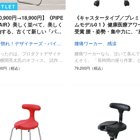
日用品
健康・美容
UTLET
すべて
すべて
ひんやり今治タオル、生き返る〜
0,900円→18,900円】《PIPE
《キャスタータイプ／プレミ
掃除・洗濯
肌・髪ケア
HAIR》美しく並べて、美しく
ムモデル0 1 》健康医療アワ
納する、古くて新しい「パ…
受賞 腰・姿勢・集中力に、“
タオル
バスグッズ
スリッパ
ひんやりグッズ
一目惚れ！デザイナーズ・パイプ椅子
腰痛ワーカー、感涙
防災用品
あったかグッズ
会ったのは、プロダクトデザイナ
腰痛ワーカーなら、泣いて喜んで
水筒
健康グッズ
横関亮太氏のオフィス。 試作…
えそう。 「長時間の座り作業」
日用品／その他
オーラルケア
900円（税込）
79,200円（税込）