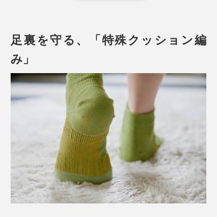
力は、ゆっくり歩く時でも体重の約1.2倍、走ると約3
倍、ジャンプは約6倍。その衝撃の一部を足裏のアーチ
構造が受け止めています。
足裏を守る、「特殊クッション編
たとえ、普段は足裏のアーチがしっかりしていても、長
み」
時間立ちっぱなしでいると次第に崩れるもの。同じ人で
も朝と夕方とでは、アーチの角度が違うそうです。