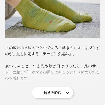
この２大原因を解決したのが、靴下の街、奈良・大和高
田市の老舗靴下メーカー「西垣靴下」。
一般的に、靴下の衝撃緩和に用いられるのはループ状の
「パイル編み」ですが、硬い安全靴には強度とサポート
力が足りず、独自に開発されたのが、この「特殊クッシ
ョン編み」。
クッション性は、通常の靴下の4倍、パイルの2倍。摩耗
足の疲れの原因のひとつである「動きのロス」を減らす
耐久性は10倍！（当社比）
のが、足を固定する「テーピング編み」。
足当たりが良く、滑らず、擦り切れにくい構造で、特許
履いてみると、つま先や履き口はゆったり、足のサイ
を取得しています。
（※）
ド・土踏まず・かかとの周りはキュッと引き締められる
※特許番号6284256
のを感じます。
履くだけで足をキュッとサポートし、「ベタ足になる→
続きを読む
伸縮性の異なる複数の編み地を組み合わせることで、テ
歩く姿勢が崩れる→足腰が痛くなる」負のループをスト
ーピング効果を発揮。足が靴下の中でズレることのない
ップ。「靴・靴下・足」を一体化して、動きのロスを軽