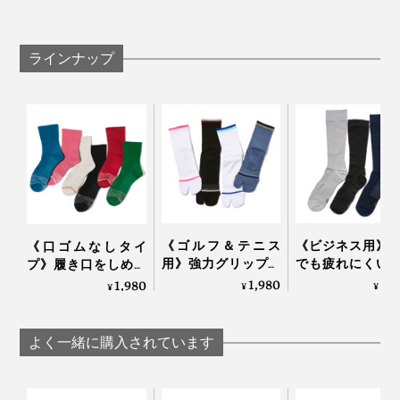
ラインナップ
《ゴルフ＆テニス
《ビジネス用》
《口ゴムなしタイ
用》強力グリップで
でも疲れにくい
プ》履き口をしめつ
しっかり踏み込める
り落ちにくい「
けない疲れしらずの
1,980
2,
1,980
¥
¥
¥
「Varie×cross」｜エ
パーデキる男の
くつした｜エコノレ
コノレッグ
下」｜エコノレッ
ッグ
よく一緒に購入されています