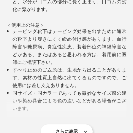
と、水分が口ゴムの部分に長く止まり、口ゴムの劣
化に繋がります。
家の中で履くのもおすすめ。この靴下を履くと、ちょっ
ベーシックカラーからファッションのアクセントになる
としたルームシューズを履いている感覚で、フローリン
＜使用上の注意＞
おしゃれカラーまで6色展開。
テーピング靴下はテーピング効果を出すために通常
グの足当たりも柔らか。すべりにくいのもいい。
の靴下より履きにくく締め付け感があります。血行
障害や糖尿病、炎症性疾患、装着部位の神経障害な
一度これを体感すると、他のものが履けなくなる人が多
どがある、またはあると思われる方は、着用前に医
いというのも納得です！
師にご相談下さい。
すべり止めのゴム糸は、生地から出ることがありま
す。素材の性質上自然に出てくるものですので、ご
使用には差し支えありません。
同サイズ・同カラーであっても微妙なサイズ感の違
いや染め具合による色の違いなどがある場合がござ
います。
製品の特性上1枚ずつの加工となり、多少の歪み・シ
ワ・色の出方・風合い・サイズ等1枚ごとに微妙に違
写真左からブラック、ネイビー、デニム、グリーンティ、ベージュ、エンジ
います。 サイズ等は着用や洗濯をしていただくとな
さらに表示