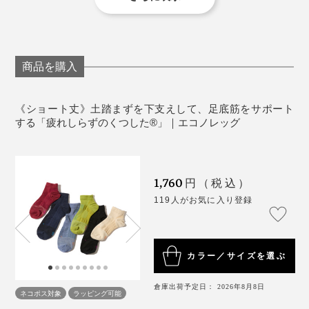
足裏にはロゴ、足の甲には左右の目印として「L」と
じんできます。
「R」が配色で編み込まれ、おしゃれ心をくすぐられま
2枚重ねでのご使用はおやめください。
す。
足のサイズに合った靴下をご使用ください。
足の爪が伸びている、乾燥して足の角質が固くなっ
商品を購入
ている、足と靴のサイズが合っていないなどの場
合、生地に穴が開くことがありますのでご注意くだ
《ショート丈》土踏まずを下支えして、足底筋をサポート
さい。
する「疲れしらずのくつした®」｜エコノレッグ
脚に異常を感じられる場合や体に異常を感じた場合
はご使用をおやめください。
使用感には個人差があります。
1,760
円（税込）
119人がお気に入り登録
カラー／サイズを選ぶ
倉庫出荷予定日： 2026年8月8日
ネコポス対象
ラッピング可能