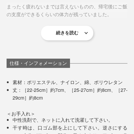
まったく疲れないまでは言えないものの、帰宅後にご飯
の支度ができるくらいの体力が残っていました。
色の濃い部分がメッシュ編み
本品「ショート丈」は、くるぶしが隠れるらいの丈。ピ
続きを読む
しっかりとしたホールド感はありつつも、窮屈さはな
ッタリサイズのパンプスには窮屈だと思いますが、スニ
足の見た目も、はっきり分かるくらい違ってびっくり。
く、履き心地は快適。スポーツ専用のサポーターソック
ーカーやローファー、スポーツサンダル……、普段履い
撮影日の夜は、膝から下がひと回り太くなるのを感じま
スのような固さはありません。
ているほとんどの靴に合わせられます。
すが、これを履いた日は気にならない程度でした。
仕様・インフォメーション
「クッション編み」と「テーピング編み」の合わせ技
で、足裏のアーチを支え、動きのロスをなくし、安定し
た姿勢をキープ。足の筋肉が効率的に動くことで、“疲
素材：ポリエステル、ナイロン、綿、ポリウレタン
れしらず”を実現しています。
丈：［22-25cm］約7cm、［25-27cm］約8cm、［27-
29cm］約8cm
＜お手入れ＞
中性洗剤で、ネットに入れて洗濯して下さい。
干す時は、口ゴム部を上にして下さい。逆さにする