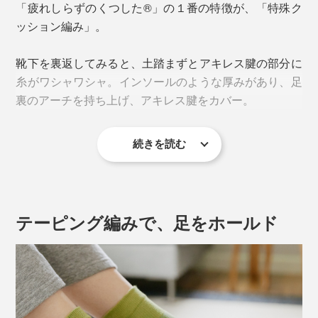
アーチが崩れることで、足裏のバネ機能が低下。衝撃を
「疲れしらずのくつした®」の１番の特徴が、「特殊ク
吸収できず、足の筋肉に余計な負担がかかって疲れやす
ッション編み」。
くなり、土踏まずやかかとが痛む原因にもなるのだと
か。
靴下を裏返してみると、土踏まずとアキレス腱の部分に
糸がワシャワシャ。インソールのような厚みがあり、足
裏のアーチを持ち上げ、アキレス腱をカバー。
2.靴下のズレで、足の動きにロスが出る
続きを読む
足の動きのロスを生んでいるのが、靴下。「靴下が靴の
中でズレる」、「足が靴下の中でズレる」という2つの
「ズレ」によって余計な動きが生じ、それを補正しよう
としてさらに負荷がかかります。
テーピング編みで、足をホールド
靴下が靴と足の間を取り持ち、「靴・靴下・足」を一体
化することで、動きのロスがなくなりますが、普通の靴
下にそこまでの機能はありません。