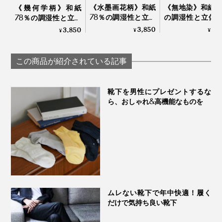
《水墨画花柄》和紙
《無地染》和紙7
《幾何学柄》和紙
78％の調湿性と立体
の調湿性と立体
78％の調湿性と立体
編みのフィット感
のフィット感で
編みのフィット感
3,850
3,
3,850
¥
¥
¥
で、長時間でもサラ
時間でもサラッ
で、長時間でもサラ
ッと快適な「足袋型
適な「足袋型ソ
ッと快適な「足袋型
ソックス」｜WASI
ス」｜WASI WASI
ソックス」｜WASI
この商品が紹介されている記事
WASI
WASI
靴下を男性にプレゼントするな
ら、おしゃれ&高機能なものを
ムレない靴下で年中快適！履く
だけで気持ち良い靴下