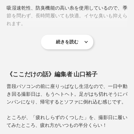
吸湿速乾性、防臭機能の高い糸を使用しているので、季
足指の付け根部分には、ポリウレタンゴムを編み込み、
節を問わず、長時間履いても快適。イヤな臭いも抑えら
グリップ力を強化。靴下の表裏ともすべり止め効果があ
れます。
るので、「靴の中の靴下」と「靴下の中の足」の両方の
ズレを防ぎます。
続きを読む
さらに、甲とふくらはぎを通気性の高いメッシュ編みに
することで、ムレやすさを軽減。
《ここだけの話》編集者 山口裕子
普段パソコンの前に座りっぱなし生活なので、一日中動
き回る撮影日は、もうヘトヘト。足がはち切れそうにパ
ンパンになり、帰宅するとソファに倒れ込む感じです。
ところが、「疲れしらずのくつした」を、撮影日に履い
てみたところ、疲れ方がいつもの半分くらい！