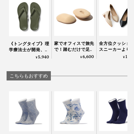
家でオフィスで旅先
全方位クッショ
《トングタイプ》理
で！踏むだけで足か
スニーカーより
学療法士が開発、世
ら元気になれる「足
かな「コンフォ
界600万人の足を支
6,600
11,
5,940
¥
¥
¥
裏マッサージ器」|ア
パンプス」
える「アーチサポー
ーチドクター ふみふ
Piccadilly
トサンダル」｜
み
Archies
こちらもおすすめ