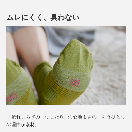
よう、しっかりホールドして、歩き方のねじれを補正し
減し、疲れにくさを実現しました。
ます。
ムレにくく、臭わない
実際に体感した人の口コミで人気に火がつき、2020年
には、令和2年度近畿経済産業局長賞を衣料品として初
めて受賞、おもてなしセレクション金賞も受賞していま
す。
普通の靴下は左右対称ですが、本品は左右反転の形状。
「疲れしらずのくつした®」の心地よさの、もうひとつ
足の形に合わせて緻密に設計されているため、左右が決
の理由が素材。
まっています。