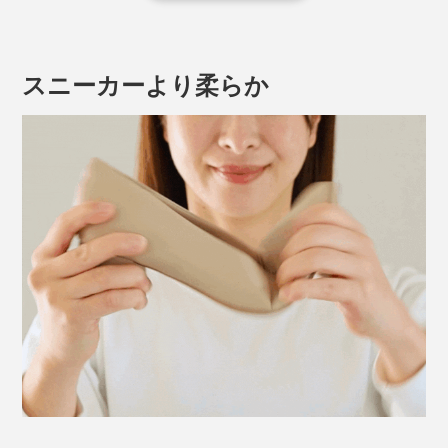
ヒールの高さをほとんど感じず、足がキレイに見えるシ
ルエット。
スニーカーより柔らか
劣化しくい耐久性に加え、通気性があり、軽く、柔ら
か。千差万別の足の形になじみ、足の一部のようにフィ
ットします。
また、本革より摩擦や水気に強いのも特徴。折れジワや
キズがつきにくく、撥水素材なので濡れてもシミになる
ことはありません。