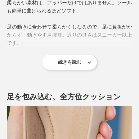
柔らかい素材は、アッパーだけではありません。ソール
も簡単に曲げられるほどソフト。
足の動きに合わせて柔らかくしなるので、足に負担がか
からず、動きやすさ抜群。返りの良さはスニーカー以上
です。
続きを読む
シンプルなデザインで汎用性が高く、フォーマル兼ビジ
ネス用として、カジュアルスタイルの格上げ用として、
足を包み込む、全方位クッション
頼りになる１足。
汚れたらさっと拭き取ればOK。お手入れもラクラクで
もう、痛みに我慢する必要なし。女性らしい足元を愉し
す。
んでください！