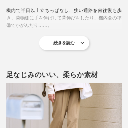
機内で半日以上立ちっぱなし、狭い通路を何往復も歩
き、荷物棚に手を伸ばして背伸びをしたり、機内食の準
備でかがんだり……。
続きを読む
そんな過酷な労働環境を快適に乗り切るために、選ばれ
ているのが『ピカジリー』の「コンフォートパンプス」
です。
足なじみのいい、柔らか素材
「エミレーツ航空」「ブリティッシュ航空」などでは、
公式ユニフォーム用シューズとして採用。
イギリス「ヒースロー空港」やオランダ「スキポール空
港」では、キャビンクルー向けに定期的に展示販売会が
行われるほど。履き心地の快適さはお墨付きです。