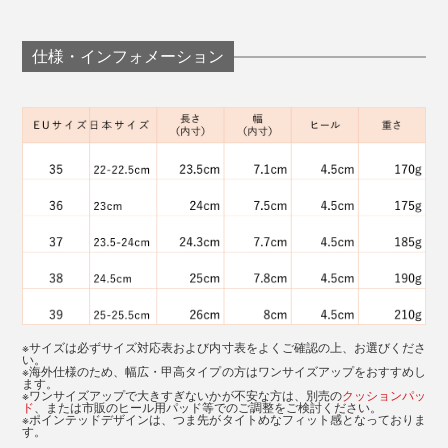
さい。
仕様・インフォメーション
ポインテッドトゥなので、つま先の自由度はありません
が、ふかふかのインソールや履き心地の柔らかさはスニ
※サイズは必ずサイズ対応表および内寸表をよくご確認の上、お選びくださ
い。
ーカー以上。
※海外仕様のため、幅広・甲高タイプの方はワンサイズアップをおすすめし
「BRASILサイズ」が一番大きくて目立つので、サイズ
ます。
※ワンサイズアップで大きすぎないかが不安な方は、別売の
クッションパッ
違いが届いたと見間違うケースがよくあるとのことで
ド
、または市販のヒール用パッド等でのご調整をご検討ください。
※ポインテッドデザインは、つま先がタイトめなフィット感となっておりま
大股で歩いても足にピッタリついてくるので、パンプス
す。
す。