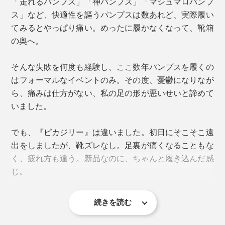
「走れるパンプス」「神パンプス」「マシュマロパンプ
ス」など、快適性を謳うパンプスは数あれど、実際履い
てみるとやっぱり痛い。めったに履かなくなって、靴箱
の奥へ。
そんな失敗を何度も経験し、ここ数年パンプスを履くの
はフォーマルなイベントのみ。その度、憂鬱になりなが
ページ下部のサイズ表は、EUサイズと日本サイズの対
ら、痛みは仕方がない、私の足の形が悪いせいと諦めて
応と、長さ・幅の内寸が表記してありますので、参考に
いました。
してください。
でも、『ピカジリー』は違いました。初日にそこそこ遠
実際の足幅は、親指側と小指側の一番出っぱったところ
出をしましたが、靴ズレなし。足裏が痛くなることもな
を結んだ長さを指しますが、パンプスの「幅（内寸）」
く、疲れ方も違う。新品なのに、ちゃんと履き込んだ感
は、それより小さい数値。手持ちのパンプスの内寸を測
じ。
り、本品と比べると分かりやすいと思います。
靴の裏には4種類のサイズが表記されていますが、商品
続きを読む
が届いたときは一番左の「EUサイズ」を確認してくだ