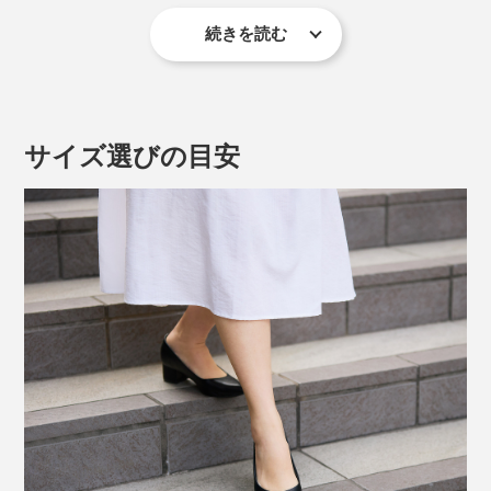
続きを読む
歩きやすさのもうひとつの理由が、ヒールの安定感。重
心がヒールの中心にかかるよう計算されているので、前
のめりになりにくく、ぐらつきにくく、履いていること
サイズ選びの目安
を忘れられます。
特に、かかとにはピローがついていて、パンプスがパカ
パカしにくく脱げにくい仕様。心地よく足が固定され、
素足で履いても靴ズレの予感はゼロです。