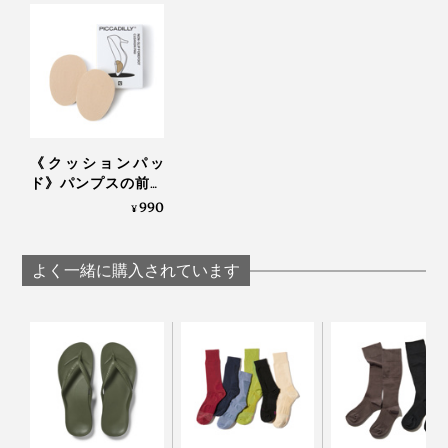
《クッションパッ
ド》パンプスの前す
べりを防ぎ、サイズ
990
¥
調整できる「ノンス
リップクッションパ
ッド」｜Piccadilly
よく一緒に購入されています