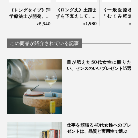
《ロング丈》土踏ま
《一般医療機器
《トングタイプ》理
ずを下支えして、足
「むくみ軽減・
学療法士が開発、世
底筋をサポートする
適・おしゃれ」
界600万人の足を支
1,980
3,
5,940
¥
¥
¥
「疲れしらずのくつ
子揃った「コッ
える「アーチサポー
した®」｜エコノレ
リブ着圧ソック
トサンダル」｜
ッグ
｜MAEÉ
Archies
この商品が紹介されている記事
目が肥えた50代女性に贈りた
い、センスのいいプレゼント15選
仕事を頑張る40代女性へのプレ
ゼントは、品質と実用性で選ぶ