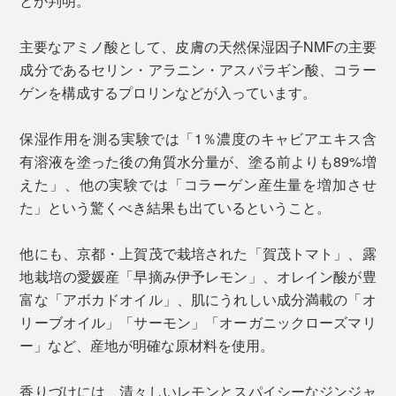
とが判明。
主要なアミノ酸として、皮膚の天然保湿因子NMFの主要
成分であるセリン・アラニン・アスパラギン酸、コラー
ゲンを構成するプロリンなどが入っています。
保湿作用を測る実験では「1％濃度のキャビアエキス含
有溶液を塗った後の角質水分量が、塗る前よりも89%増
えた」、他の実験では「コラーゲン産生量を増加させ
た」という驚くべき結果も出ているということ。
他にも、京都・上賀茂で栽培された「賀茂トマト」、露
地栽培の愛媛産「早摘み伊予レモン」、オレイン酸が豊
富な「アボカドオイル」、肌にうれしい成分満載の「オ
リーブオイル」「サーモン」「オーガニックローズマリ
ー」など、産地が明確な原材料を使用。
香りづけには、清々しいレモンとスパイシーなジンジャ