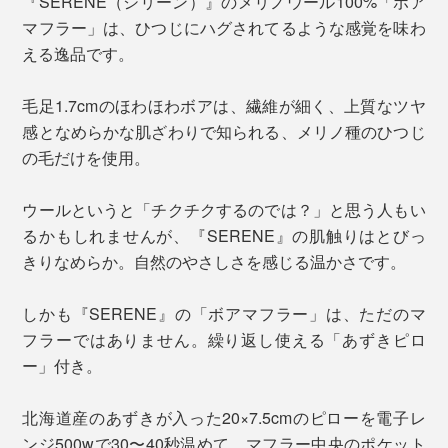
『SERENE（シリーン）』のメリノウール100%「ボア
マフラー」は、ひつじにハグされてるような感覚を味わ
える逸品です。
毛足1.7cmのほわほわボアは、繊維が細く、上質なツヤ
感となめらかな肌ざわりで知られる、メリノ種のひつじ
の毛だけを使用。
ウールというと「チクチクするのでは？」と思う人もい
るかもしれませんが、『SERENE』の肌触りはとびっ
きりなめらか。自然のやさしさを感じる温かさです。
しかも『SERENE』の「ボアマフラー」は、ただのマ
フラーではありません。繰り返し使える「あずきピロ
ー」付き。
北海道産のあずきが入った20×7.5cmのピローを電子レ
ンジ500wで30〜40秒温めて、マフラー中央のポケット