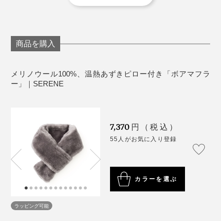
あります。
「グレー」は天然素材を染めているため、製造時期
によって色味に違いが出る場合があります。
生産工程の都合上、プリントの色が端まで入らず
商品を購入
に、白地が見える場合があります、また、毛足の方
向によっては芯地のポリエステルが見えることがあ
メリノウール100%、温熱あずきピロー付き「ボアマフラ
ります。
ー」｜SERENE
洗濯後、表面の風合いが変化することもあります
が、肌触りや暖かさは、ほとんど変わりません。
7,370
円（税込）
《「あずきピロー」使用上の注意》
55人がお気に入り登録
連続してのご使用はおやめください。最低でも4時間
以上空けてください。
「あずきピロー」本体は洗濯できません。
カラーを選ぶ
風通しの良いところで保管ください。
肌に異常がある場合や、発熱している箇所にはご使
ラッピング可能
用しないでください。