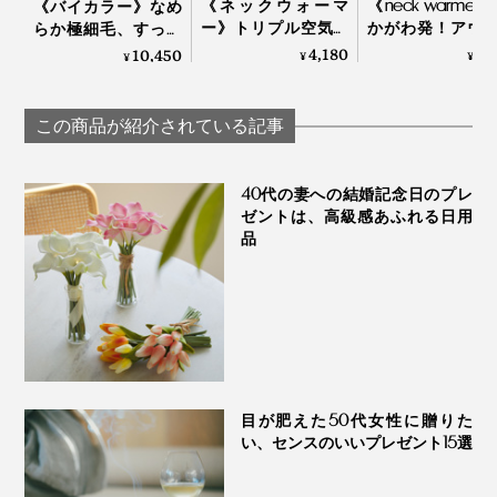
《ネックウォーマ
《neck warmer
《バイカラー》なめ
ー》トリプル空気層
かがわ発！アウ
らか極細毛、すっき
で冷気をブロックす
アにも、通勤に
り軽い着け心地の
4,180
7,
10,450
¥
¥
¥
る、ふわふわ起毛の
使える「ポーラ
「カシミヤネックウ
ネックウォーマー｜
ク®」のあった
ォーマー」｜el alto
寒がり屋さん
ックウォーマー｜tet
この商品が紹介されている記事
40代の妻への結婚記念日のプレ
ゼントは、高級感あふれる日用
品
目が肥えた50代女性に贈りた
い、センスのいいプレゼント15選