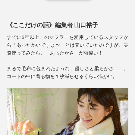
《ここだけの話》編集者 山口裕子
すでに2年以上このマフラーを愛用しているスタッフか
ら「あったかいですよ〜」とは聞いていたのですが、実
際使ってみたら、「あったかさ」が桁違い！
まるで毛布に包まれたような、優しさと柔らかさ……。
コートの中に着る物を１枚減らせるくらい温かい。
「あずきピロー」を外すと約150ｇと軽く、コンパクト
でかさばらないので、ボリュームのあるマフラーが苦手
な人にもおすすめ。
巻き方は、輪っかに通すだけ。考えなくてもキレイにキ
マって、ズレるわずらわしさもなし。センスもテクニッ
クも鏡もいりません。