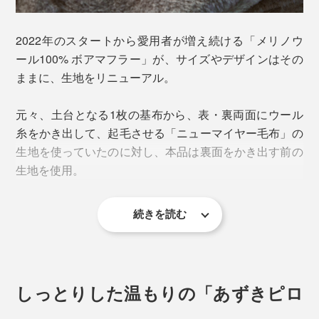
上質な素材を使って、熟練の職人が手間暇かけて作って
2022年のスタートから愛用者が増え続ける「メリノウ
いるの毛布なのに、どうしても端材や余り生地が出てし
ール100% ボアマフラー」が、サイズやデザインはその
まって、もったいない。なんとか、捨てずに活かした
ままに、生地をリニューアル。
い……。
元々、土台となる1枚の基布から、表・裏両面にウール
その思いから、「マフラー」は生まれました。
糸をかき出して、起毛させる「ニューマイヤー毛布」の
生地を使っていたのに対し、本品は裏面をかき出す前の
だから、温かさも、肌触りも、毛布とまったく同じ。ふ
生地を使用。
んわりメリノウールが、心も体も、優しく包み込んでく
れます。
続きを読む
ウールの毛足の長さ・量は同じですが、パイルが表・裏
面に分散されないので、密度が2倍に。その分、毛並み
にコシが出て、ますます温かくなりました。
しっとりした温もりの「あずきピロ