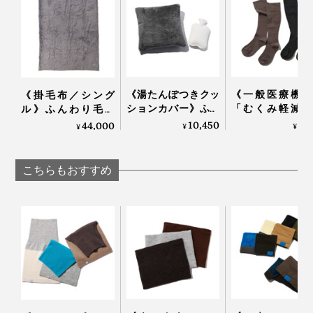
《湯たんぽつきクッ
《一般医療機器
《掛毛布／シング
ションカバー》ふん
「むくみ軽減・
ル》ふんわり毛足
わり毛足2cmのメリ
適・おしゃれ」
1.7cmのメリノウール
10,450
3,
44,000
¥
¥
¥
ノウールが気持ちい
子揃った「コッ
が気持ちいい！軽い
い！腰もお腹も暖か
リブ着圧ソック
掛け心地の「毛布」
い「クッションカバ
｜MAEÉ
｜LOOM & SPOOL ル
こちらもおすすめ
ー」｜LOOM &
ームアンドスプール
SPOOL ルームアンド
SERENE
スプール SERENE