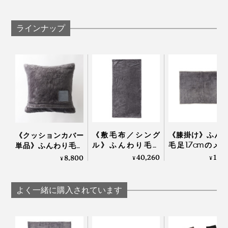
指定の時間以上加熱しないでください。
保温時間が短くなってきたら交換の目安です。
ラインナップ
万が一長時間加熱してしまった場合、冷ましてから
ご使用ください。
あずき本体の水分を使うため、くり返し100回程度の
使用が限界です（期間にして約3ヵ月）。「あずきピ
ロー」本体に使い始めの日時を記入できます。
《敷毛布／シング
《膝掛け》ふん
《クッションカバー
ル》ふんわり毛足
毛足1.7cmのメ
単品》ふんわり毛足
1.7cmのメリノウー
ウールが気持ち
2cmのメリノウール
40,260
15,
8,800
¥
¥
¥
ルが気持ちいい！背
い！軽い掛け心
が気持ちいい！腰も
中も腰も温まる「敷
「毛布」｜LOOM
お腹も暖かい「クッ
毛布」｜LOOM &
SPOOL ルームア
ションカバー」｜
よく一緒に購入されています
SPOOL ルームアンド
スプール SERENE
LOOM & SPOOL ルー
スプール SERENE
ムアンドスプール
SERENE