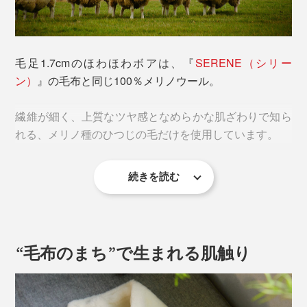
毛足1.7cmのほわほわボアは、『
SERENE（シリー
ン）
』の毛布と同じ100％メリノウール。
繊維が細く、上質なツヤ感となめらかな肌ざわりで知ら
れる、メリノ種のひつじの毛だけを使用しています。
続きを読む
ウールというと「チクチクするのでは？」と思う人もい
るかもしれませんが、『SERENE』の肌触りはとびっ
きりなめらか。
“毛布のまち”で生まれる肌触り
自然のやさしさを感じる温かさです。