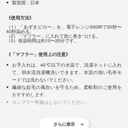
製造国：日本
《使用方法》
（1）「あずきピロー」を、電子レンジ500Wで30秒〜
40秒温める。
（2）「マフラー」に入れて首に巻きつける。
（3）保温時間は約10〜20分です。
《「マフラー」使用上の注意》
お手入れは、40℃以下の水温で、洗濯ネットに入れ
冒頭のスタッフは、『SERENE』の大ファンで、掛
て、弱水流洗濯機洗いできます。水流の強い毛布モ
け・敷き毛布を愛用し、同素材のマフラーも発売と同時
ードでは洗わないでください。
にすかさず購入。
繊細な起毛の風合いを守るため、柔軟剤のご使用を
おすすめします。
外出時に身に着けていると、よく「それどこの？」と聞
タンブラー乾燥はしないでください。
かれ、その都度「毛布のブランドの」と答えて驚かれて
ウールは天然素材のため、毛落ちがあります。
いるそうです。
ウール毛布は細かい毛羽が製品に残っているため、
使い始めは、濃い色の服に細かい毛羽が付くことが
さらに表示