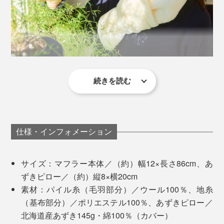
続きを読む
「あずきピロー」をチンして入れると、これまたなんと
も言えない温もり。フワフワの羊毛に、あずきのしっと
り感と重みも手伝って、本当に“ひつじにハグ”されてい
る気分になります。
仕様・インフォメーション
息子の首にかけてみたら、「いるねぇ、ひつじが。息づ
サイズ：マフラー本体／（約）幅12×長さ86cm、あ
かいも聞こえる」と言っていました（笑）
ずきピロー／（約）縦8×横20cm
素材：パイル糸（毛羽部分）／ウール100％、地糸
カラーは、深みのある「グレー」と、無染色の「アイボ
（基布部分）／ポリエステル100％、あずきピロー／
リー」の2色展開。男女年齢問わず、寒い季節のプレゼ
北海道産あずき145g・綿100％（カバー）
ントにもぴったりです。