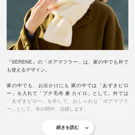
あずきは温めると湿気を帯びる性質があり、ふわふわの
羊毛ごしにもそのしっとり感がジワァ〜。なんとも心地
よい温もりに、思わず「あぁ」と声が漏れてしまうほ
ど。ほんのりとしたあずきの香りにも気持ちが和らぎま
す。
『SERENE』の「ボアマフラー」は、家の中でも外で
保温時間は約10〜20分間。蒸しタオルやカイロとちが
も使えるデザイン。
って、あずきが冷めた後も、柔らかい羊毛が首まわりを
温めつづけてくれます。
家の中でも、お出かけにも 家の中では「あずきピロ
ー」を入れて「プチ毛布 兼 カイロ」として。外では
「あずきピロー」を外して、おしゃれな「ボアマフラ
ー」として。冬の間中、活躍します。
続きを読む