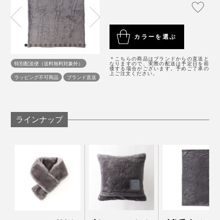
サイズ：（約）幅150×長さ200cm（シングルサイ
使い始めた日やプレゼントされた日を書けるネームタグつき。毛布の端は、編み
た、と廣瀬さんは話します。
毛足の長いウールにプリント・蒸し加工することで、穏
立てたままなので、メリノウールの柔らかさをめいっぱい味わえる（端は、染め
ズ）
やかな陰影が生まれています。
残しや、白地が混じったりする場合があります）
重さ：約2kg
秋から冬と、春先は、この毛布1枚で。いちばん寒い真
たしかに、この毛布だけで、「寝室の雰囲気が上がる」
カラーを選ぶ
素材：パイル部分（起毛部分）／ウール100％、地糸
冬は、羽毛布団など掛布団の上に毛布をのせて。
さすがは130年の歴史がある“毛布のまち”、大阪・泉大
「起きたばかりの無造作のままできれい」を実感。
（基布部分）／ポリエステル100％
津製。
＊こちらの商品はブランドからの直送と
製造国：日本
特別配送便（送料無料対象外）
なりますので、実際の配送は予定日を前
自然のやさしさ、暖かさに包まれて、いつでも、心地よ
後する場合がございます。予めご了承の
もし、羽毛布団に加えて、好きなベッドカバーも選んだ
上ご注文ください。
ラッピング不可商品
ブランド直送
く眠れます。
としたら、だいたい5万円以上はかかることを考える
と、毛布1枚でインテリアが決まるって、画期的だと思
います。
ラインナップ
この冬、メリノウールならではの暖かさと、目に優し
い“癒しグレー”に包まれて、心地よい眠りを味わってく
ださい。