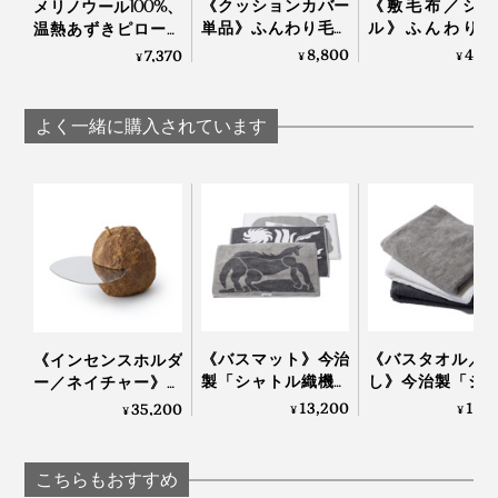
《クッションカバー
《敷毛布／シン
メリノウール100%、
単品》ふんわり毛足
ル》ふんわり毛
温熱あずきピロー付
2cmのメリノウール
1.7cmのメリノ
き「ボアマフラー」
8,800
40,
7,370
¥
¥
¥
が気持ちいい！腰も
ルが気持ちいい
｜SERENE
実は、グレーは、目にとって一番“自然”な色。
お腹も暖かい「クッ
中も腰も温まる
ションカバー」｜
毛布」｜LOOM
よく一緒に購入されています
LOOM & SPOOL ル
SPOOL ルームア
プロカメラマンやカメラ好きにはよく知られています
なかでも『SERENE』は、糸の準備から毛布の仕上げ
ームアンドスプール
スプール SERENE
が、写真撮影では、被写体を肉眼で見た時にもっとも近
SERENE
まで、すべて一か所でできる国内唯一の工場で、熟練職
い、自然な明るさを「標準露出」と呼びます。
人たちがつくっています。
この明るさを確認するためのカード、「標準反射板」の
肌触りといい、軽さといい、自然のやさしさを感じる寝
色こそグレーなのです。
心地です。
《バスマット》今治
《バスタオル／
《インセンスホルダ
製「シャトル織機」
し》今治製「シ
ー／ネイチャー》鞍
でゆっくり織った、
ル織機」でゆっ
馬石を使った、アー
13,200
11,
35,200
¥
¥
¥
アートなバスマット
織った、育つタ
トな香立て｜siki
｜SHUTTLE 1963
｜SHUTTLE 1963
こちらもおすすめ