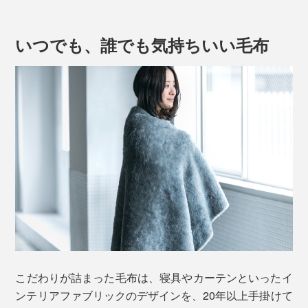
ら、フワッフワの肌触りです。
いつでも、誰でも気持ちいい毛布
たっぷり毛足が1.7cmもあるメリノウールが、土台の基
布（ポリエステル100％）に密に編み込まれているか
ら、心地よい仕上がりです。
昔ながらのウール毛布は、タテ糸とヨコ糸を二重に織っ
てから起毛させる、毛足の短い織り毛布が主流。
こだわりが詰まった毛布は、寝具やカーテンといったイ
ンテリアファブリックのデザインを、20年以上手掛けて
密に織る分、暖かさは十分でしたが、重さもありました