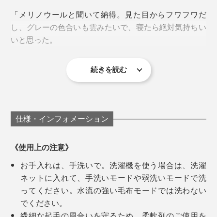
土台となる1枚の基布から、オモテ・ウラ両面にウール
「メリノウールと聞いて納得。見た目からフワフワだ
糸をかき出して、起毛させる製法なので、毛足はふんわ
し、グレーの色合いも雲みたいで、寝たら絶対気持ちい
り長く。
いと思った。
左から膝掛け、ロングブランケット、ハーフケット、シングル毛布
長い毛足のあいだに、体温で暖まった空気をたっぷり溜
続きを読む
廣瀬さんが目指した毛布は、「子どものときから、大人
め込むから、ウールのニューマイヤー毛布は、軽い仕上
実際に寝てみたら、期待以上の気持ちよさ。頬ずりした
ウールは、保温性と吸・放湿性にすぐれているので、冷
になっても、いつもそばにある自然素材のやさしさと、
がりで、ますます暖かいのです。
くなるくらい柔らかい」
え切った夜もヌクヌクしたまま、湿気（汗）だけ逃がし
ずっと使っていける色・デザイン」。
てくれて、一晩中、心地よい暖かさが続きます。
「前回の「
タイトルのある毛布
」もお気に入りですが、
仕様・インフォメーション
綿毛布なので、暖かさは『SERENE』が上ですね。毛
『SERENE』は、MONOCOで大好評「
タイトルのある
足もグッと長くてフサフサ。
毛布
」の第2弾。
《使用上の注意》
お手入れは、手洗いで。洗濯機を使う場合は、洗濯
よくある安価なウールはチクチクしたり、匂いが気にな
無地なのに、表情のあるグレーは、まるでモダンアート
ネットに入れて、手洗いモードや弱洗いモードで洗
ったりもしますが、『SERENE』には感じません。も
のようです。毛布1枚だけで、寝室が、洗練された空間
ってください。水流の強い毛布モードでは洗わない
ちろん、こっちも買います（笑）」
へ。
でください。
繊細な起毛の風合いを守るため、柔軟剤のご使用を
「無地だけど、濃淡があったり、端が白かったり、深み