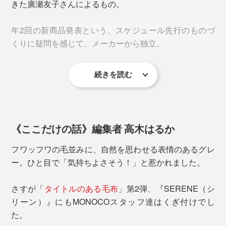
きた廣瀬友子さんによるもの。
（その分、価格も高価になりがち）。
年2回の新商品発表という、スケジュール先行のものづ
くりに疑問を感じて、メーカーから独立。
続きを読む
以来、息の長いものづくりを追求し続け、2019年、現
代の暮しに合う上質な寝具を目指すブランド
『LOOM&SPOOL』を設立、『SERENE』が誕生しまし
寝転ぶと、手や足が沈むような、ふんわりした心地で、
た。
これは至福の気持ちよさ！
《ここだけの話》編集者 高木はるか
フワッフワの毛並みに、自然を思わせる表情のあるグレ
ー。ひと目で「気持ちよさそう！」と惹かれました。
『SERENE』は、ニューマイヤー毛布といって、もと
さすが「
タイトルのある毛布
」第2弾、『SERENE（シ
は保温力の低いアクリル製やポリエステル製の毛布を、
リーン）』にもMONOCOスタッフ達はくぎ付けでし
もっと暖かくするための製法でつくっています。
た。