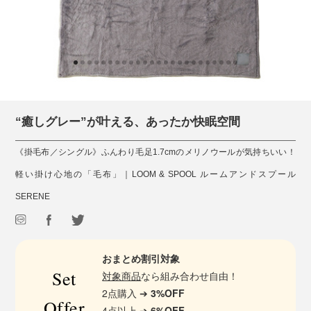
“癒しグレー”が叶える、あったか快眠空間
《掛毛布／シングル》ふんわり毛足1.7cmのメリノウールが気持ちいい！
軽い掛け心地の「毛布」｜LOOM & SPOOL ルームアンドスプール
SERENE
おまとめ割引対象
Set
対象商品
なら組み合わせ自由！
2点購入 ➔
3%OFF
Offer
4点以上 ➔
6%OFF