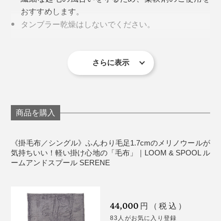
おすすめします。
がある。グレーの毛布といっても、こんなにかっこいい
タンブラー乾燥はしないでください。
毛布はなかなかない。
ウールは天然素材のため、毛落ちがあります。
さらに、毛布の両端を編み立てたままにしているので、
ウール毛布は細かい毛羽が製品に残っているため、
ハーフケットやロングブランケットを寝起きに羽織るア
男性も女性も、大人も赤ちゃんも。ベッドカバーを掛け
ふつうの毛布より約10cm幅が広い。寝返りを打って
使い始めは、濃い色の服に細かい毛羽が付くことが
イデアは暖かくていいなと思った。パジャマやスウェッ
さらに表示
なくても、これ1枚で、寝室の顔になれる。長年、ずっ
も、はだけにくいつくりです。
あります。
ト姿もおしゃれに見える」
と使える。ありそうでなかった毛布です。
天然素材を染めているため、製造時期によって、グ
レーの色味に違いが出る場合があります。
制作者の廣瀬友子さんによると、私たちがイメージす
生産工程の都合上、プリントの色が端まで入らず
る、寝具としての毛布は、海外にはあまりないそう。
商品を購入
に、白地が見える場合があります、また、毛足の方
向によっては芯地のポリエステルが見えることがあ
日本ならではの寝具だなんて、おもしろいですね。
《掛毛布／シングル》ふんわり毛足1.7cmのメリノウールが
ります。
気持ちいい！軽い掛け心地の「毛布」｜LOOM & SPOOL ル
ームアンドスプール SERENE
洗濯後、表面の風合いが変化することもあります
そのせいか、毛布は長らく、海外に溢れるベッドカバー
が、肌触りや暖かさは、ほとんど変わりません。
のように、ファブリックデザインの影響を受けてこなか
った存在。
《商品仕様》
44,000
円（税込）
だから、現代のインテリアに合う毛布をつくりたかっ
1色で描いたようには見えない、味わい深いグレーは、
83人がお気に入り登録