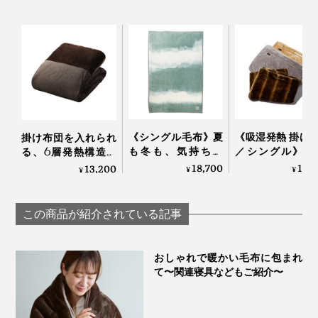
グレーの光の反射率は18％で、人間の肌や青空や雲、緑
《シングル毛布》夏
《吸湿発熱 掛け
掛け布団を入れられ
も冬も、気持ちい
／シングル》1
る、6層発熱構造の
の木々、あらゆる自然物の光の反射率も同じく平均
い！綿毛布の自然な
5℃アップ！ 軽
「オールインワン毛
18,700
13,
13,200
¥
¥
¥
18％。
柔らかさ｜FLOOD
なめらかさが格
布」｜CRESCALORE
OF LIGHT（LOOM＆
「毛布」｜CAL
私たちが自然を眺める時、目は、力みのないリラックス
SPOOL）
NIDO notteⅢ
この商品が紹介されている記事
状態にありますが、『SERENE』のグレーを見る時
も、同じように目が安らいでいると言えるでしょう。ま
おしゃれで暖かい毛布に包まれ
さに、癒しのグレーです。
て〜関連寝具などもご紹介〜